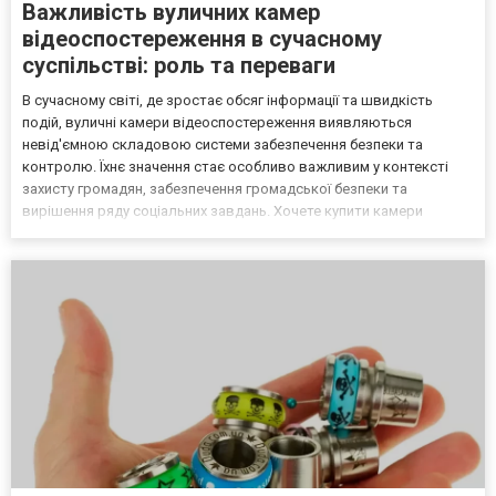
Важливість вуличних камер
відеоспостереження в сучасному
суспільстві: роль та переваги
В сучасному світі, де зростає обсяг інформації та швидкість
подій, вуличні камери відеоспостереження виявляються
невід'ємною складовою системи забезпечення безпеки та
контролю. Їхнє значення стає особливо важливим у контексті
захисту громадян, забезпечення громадської безпеки та
вирішення ряду соціальних завдань. Хочете купити камери
відеоспостереження? Тоді вам варто відвідати інтернет-магазин
https://www.forter.com.ua/! 1. Запобігання злочинів та виявле...