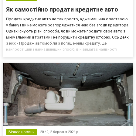
Як самостійно продати кредитне авто
Продати кредитне авто не так просто, адже машина є заставою
у банку і ви не можете розпоряджатися нею без згоди кредитора.
Однак існують різні способи, як ви можете продати своє авто з
мінімальними втратами і не порушити кредитну історію. Ось деякі
з них: - Продаж автомобіля з погашенням кредиту. Це
найпростіший і найнадійніший спосіб, він вимагає наявності
покупця готового заплатити за машину суму, достатню для
погашення заборгованості. У цьому випадку ви...
Бізнес новини
20:42,
2 березня 2024 р.