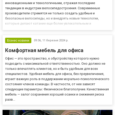
инновационными и технологичными, отражая последние
тенденции в индустрии велосипедостроения. Современные
производители стремятся не только создать удобные и
безопасные велосипеды, но и внедрять новые технологии,
которые делают катание еще более увлекательным и
эффективным. В этой статье мы рассмотрим некоторые из
самых интересных инноваций, доступных на рынке подростковых
велосипедов. 1. Легкие и прочные материа...
Бізнес новини
09:36,
11 березня 2024 р.
Комфортная мебель для офиса
Офис — это пространство, к обустройству которого нужно
подходить с максимальной ответственностью. Оно должно не
только впечатлять клиентов, но и быть удобным для всех
специалистов. Удобная мебель для офиса, без преувеличения,
играет важную роль в поддержании морально-психологического
состояния членов команды. В частности, от нее зависят
следующие параметры: Физическое благополучие. Качественная
мебель — залог сохранения хорошей осанки и снижения риска
разв...