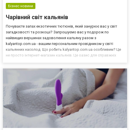
Бізнес новини
Чарівний світ кальянів
Почуваєте запах екзотичних тютюнів, який занурює вас у світ
загадковості та розкоші? Запрошуємо вас у подорож по
найвищих вершинах задоволення кальяну разом з
kalyantop.com.ua - вашим персональним провідником у світі
кальянних насолод. Що робить kalyantop.com.ua особливим? Це
не просто інтернет-магазин кальянів. Це оазис для справжніх
любителів кальяну, де кожен клієнт знаходить не лише товари,
але й натхнення для нових курінь. Ось чому kalyantop.com.ua та...