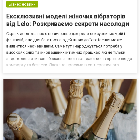
Бізнес новини
Ексклюзивні моделі жіночих вібраторів
від Lelo: Розкриваємо секрети насолоди
Скрізь довкола нас є невичерпне джерело сексуальних мрій і
фантазій, але для багатьох людей шлях до їх втілення може
виявитися неочевидним. Саме тут і народжується потреба у
високоякісних та інноваційних інтимних іграшках, які не тільки
задовольняють ваші бажання, але і вкладаються в прагнення до
комфорту та безпеки. Ласкаво просимо в світ еротичного
задоволення та розкішних інтимних іграшок від Lelo. Розмаїття
функцій Жіночі вібратори — це ідеальний спосі...