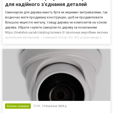
для надійного з'єднання деталей
Самонарізи для дерева мають бути як міцними і витривалими, так
водночас мати продуману конструкцію, щоб не продавлювати
більшою міцністю металу, товщу дерева чи композитів на основі
дерева. Обрати і купити саморізи по дереву за посиланням
https://metalvis.ua/uk/catalog/screws-3/ пропонує виробник якісних
кріпильних матеріалів – компанія Солді і Ко. Всі ці різновиди є
різноманітні у виконанні, пропонуються в доступному і великому
асортименті у діаметрах та...
Бізнес новини
17:21,
13 березня 2024 р.