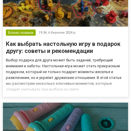
Бізнес новини
19:34,
6 березня 2024 р.
Как выбрать настольную игру в подарок
другу: советы и рекомендации
Выбор подарка для друга может быть задачей, требующей
внимания и заботы. Настольная игра может стать прекрасным
подарком, который не только подарит моменты веселья и
развлечения, но и укрепит дружеские отношения. В этой статье
мы рассмотрим несколько ключевых моментов, которые
следует учитывать при выборе на сайте
http://gameland.com.ua/ru/ настольной игры в качестве подарка
для друга. 1. Интересы и предпочтения друга Первым шагом при
выборе настольной игр...