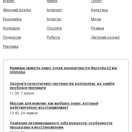
Бізнес
Меблі
Спорт
Жіночий розділ
Інтернет
Культура
Економіка
Інтер'єр
Мода
Кулінарія
Послуги
Родина
Подорожі
Робота
Дитячий розділ
Реклама
Крижана свіжість диму: огляд мундштука Ice Bazooka v2 від
InSmoke
Здоров’я сечостатевої системи під контролем: де знайти
необхідні препарати
11:39,
7 липня
Массаж для мужчин: как выбрать сеанс, который
действительно восстанавливает
13:42,
24 червня
Удаление ретинированного зуба мудрости: особенности
процедуры и восстановление