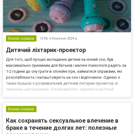
Бізнес новини
13:06,
6 березня 2024 р.
Дитячий ліхтарик-проектор
Для того, щоб процес вкладання дитини на нічний сон, був
максимально приємним для батьків і малечі психологи радять за
1-2 години до сну грати в спокійні ігри, займатися справами, які
розслаблюють і налаштовують на сон і відпочинок. Однією з
таких іграшок є розвивальний дитячий ліхтарик-проектор зі
змінними картриджами. Ознайомитися і замовити дитячий
ліхтарик проектор можна на сайті Пеппі: peppi.kyiv.ua Дитячий
ліхтарик-проектор продається в поліетиленово...
Бізнес новини
Как сохранять сексуальное влечение в
браке в течение долгих лет: полезные