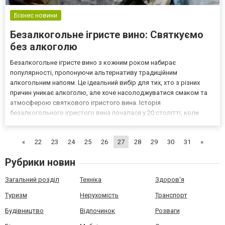
Бізнес новини
Безалкогольне ігристе вино: Святкуємо
без алкоголю
Безалкогольне ігристе вино з кожним роком набирає
популярності, пропонуючи альтернативу традиційним
алкогольним напоям. Це ідеальний вибір для тих, хто з різних
причин уникає алкоголю, але хоче насолоджуватися смаком та
атмосферою святкового ігристого вина. Історія
безалкогольного ігристого вина почалася у 20 столітті, коли
зросла увага до здорового способу життя та альтернатив
алкогольним напоям. Спочатку ці напої були спрямовані на водіїв,
«
22
23
24
25
26
27
28
29
30
31
»
вагітних жінок...
Рубрики новин
Загальний розділ
Техніка
Здоров'я
Туризм
Нерухомість
Транспорт
Будівництво
Відпочинок
Розваги