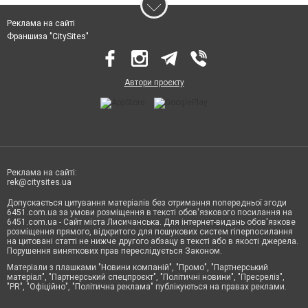
Реклама на сайті
Франшиза "CitySites"
Автори проєкту
Реклама на сайті:
rek@citysites.ua
Допускається цитування матеріалів без отримання попередньої згоди
6451.com.ua за умови розміщення в тексті обов'язкового посилання на
6451.com.ua - Сайт міста Лисичанська. Для інтернет-видань обов'язкове
розміщення прямого, відкритого для пошукових систем гіперпосилання
на цитовані статті не нижче другого абзацу в тексті або в якості джерела.
Порушення виняткових прав переслідується Законом.
Матеріали з плашками "Новини компаній", "Промо", "Партнерський
матеріал", "Партнерський спецпроєкт", "Політичні новини", "Пресреліз",
"PR", "Офіційно", "Політична реклама" публікуються на правах реклами.