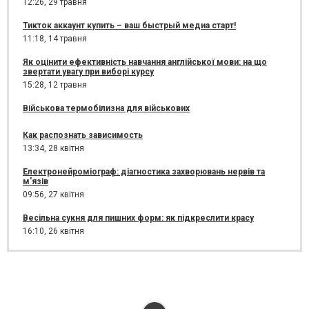
12:26,
29 травня
Тикток аккаунт купить – ваш быстрый медиа старт!
11:18,
14 травня
Як оцінити ефективність навчання англійської мови: на що
звертати увагу при виборі курсу
15:28,
12 травня
Військова термобілизна для військових
Как распознать зависимость
13:34,
28 квітня
Електронейроміограф: діагностика захворювань нервів та
м'язів
09:56,
27 квітня
Весільна сукня для пишних форм: як підкреслити красу
16:10,
26 квітня