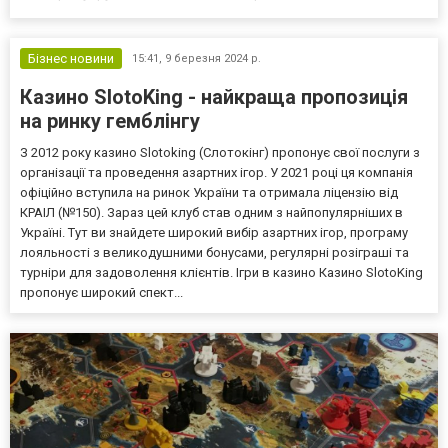
предотвращении возможных негативных последствий. Как люди
попадают в тяжелый запой Алкогольное потребление и
зависимость от него могут...
Бізнес новини
15:41,
9 березня 2024 р.
Казино SlotoKing - найкраща пропозиція
на ринку гемблінгу
З 2012 року казино Slotoking (Слотокінг) пропонує свої послуги з
організації та проведення азартних ігор. У 2021 році ця компанія
офіційно вступила на ринок України та отримала ліцензію від
КРАІЛ (№150). Зараз цей клуб став одним з найпопулярніших в
Україні. Тут ви знайдете широкий вибір азартних ігор, програму
лояльності з великодушними бонусами, регулярні розіграші та
турніри для задоволення клієнтів. Ігри в казино Казино SlotoKing
пропонує широкий спект...