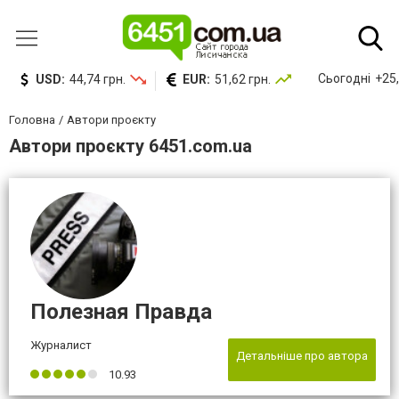
Сьогодні
+25,
USD:
44,74 грн.
EUR:
51,62 грн.
Головна
Автори проєкту
Автори проєкту 6451.com.ua
Полезная Правда
Журналист
Детальніше про автора
10.93