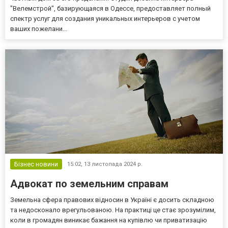
"Велемстрой", базирующаяся в Одессе, предоставляет полный
спектр услуг для создания уникальных интерьеров с учетом
ваших пожелани...
Бізнес новини
15:02,
13 листопада 2024 р.
Адвокат по земельним справам
Земельна сфера правових відносин в Україні є досить складною
та недосконало врегульованою. На практиці це стає зрозумілим,
коли в громадян виникає бажання на купівлю чи приватизацію