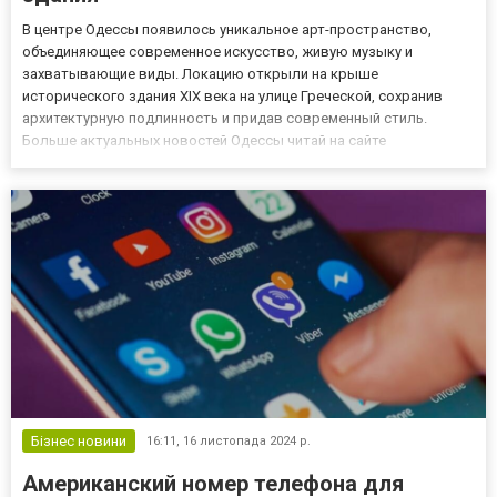
В центре Одессы появилось уникальное арт-пространство,
объединяющее современное искусство, живую музыку и
захватывающие виды. Локацию открыли на крыше
исторического здания XIX века на улице Греческой, сохранив
архитектурную подлинность и придав современный стиль.
Больше актуальных новостей Одессы читай на сайте
https://odessa.online/ru/category/news/! Искусство над городом:
новый взгляд на Одессу Новое пространство получило название
SkyART Odesa и уже ста...
Бізнес новини
16:11,
16 листопада 2024 р.
Американский номер телефона для