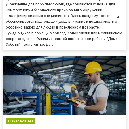
учреждение для пожилых людей, где создаются условия для
комфортного и безопасного проживания в окружении
квалифицированных специалистов. Здесь каждому постояльцу
обеспечивается надлежащий уход, внимание и поддержка, что
особенно важно для людей в преклонном возрасте,
нуждающихся в помощи в повседневной жизни или медицинском
сопровождении. Одним из важнейших аспектов работы “Дома
Заботы” является профе...
Бізнес новини