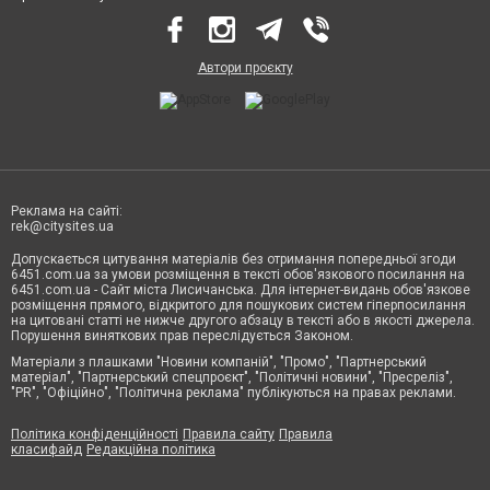
Автори проєкту
Реклама на сайті:
rek@citysites.ua
Допускається цитування матеріалів без отримання попередньої згоди
6451.com.ua за умови розміщення в тексті обов'язкового посилання на
6451.com.ua - Сайт міста Лисичанська. Для інтернет-видань обов'язкове
розміщення прямого, відкритого для пошукових систем гіперпосилання
на цитовані статті не нижче другого абзацу в тексті або в якості джерела.
Порушення виняткових прав переслідується Законом.
Матеріали з плашками "Новини компаній", "Промо", "Партнерський
матеріал", "Партнерський спецпроєкт", "Політичні новини", "Пресреліз",
"PR", "Офіційно", "Політична реклама" публікуються на правах реклами.
Політика конфіденційності
Правила сайту
Правила
класифайд
Редакційна політика