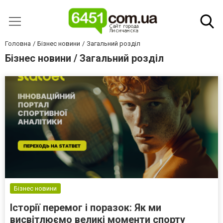
Головна
Бізнес новини
Загальний розділ
Бізнес новини / Загальний розділ
Бізнес новини
Історії перемог і поразок: Як ми
висвітлюємо великі моменти спорту