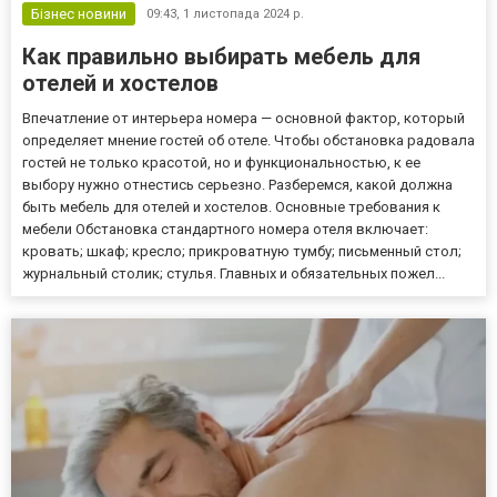
Бізнес новини
09:43,
1 листопада 2024 р.
Как правильно выбирать мебель для
отелей и хостелов
Впечатление от интерьера номера — основной фактор, который
определяет мнение гостей об отеле. Чтобы обстановка радовала
гостей не только красотой, но и функциональностью, к ее
выбору нужно отнестись серьезно. Разберемся, какой должна
быть мебель для отелей и хостелов. Основные требования к
мебели Обстановка стандартного номера отеля включает:
кровать; шкаф; кресло; прикроватную тумбу; письменный стол;
журнальный столик; стулья. Главных и обязательных пожел...