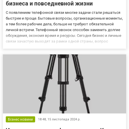
бизнеса и повседневной жизни
С появлением телефонной связи многие задачи стали решаться
быстрее и проще. Бытовые вопросы, организационные моменты,
а тем более рабочие дела, больше не требуют обязательной
личной встречи. Телефонный звонок способен заменить долгие
обсуждения, экономя время и ресурсы. Сегодня бизнес и личные
связи зачастую выходят за рамки одной страны, вопрос
коммуникации приобретает новые нюансы. Особенно это
актуально для тех, кто ведёт бизнес за границей. Например,...
Бізнес новини
18:48,
15 листопада 2024 р.