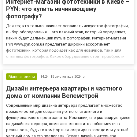
Интернет-магазин фототехники в Киеве –
PYN: что купить начинающему
фотографу?
Для тех, кто только начинает осваивать искусство фотографии,
выбор оборудования — это важный этап, который определяет,
каким будет дальнейший путь в фотографии. Интернет-магазин
PYN www.pyn.com.ua предлагает широкий ассортимент
фототехники, которая подойдёт как для новичков, так и для
опытных фотографов. Какое оборудование стоит приобрести
начинающему специалисту, чтобы сделать первые шаги в этом
увлекательном деле. Камера – главный помощник фотографа
Перв...
Бізнес новини
14:24,
15 листопада 2024 р.
Дизайн интерьера квартиры и частного
дома от компании Велемстрой
Современный мир дизайна интерьера предлагает множество
возможностей для создания уютного, стильного и
функционального пространства. Компании, специализирующиеся
на дизайне интерьера, помогают воплотить любые мечты в
реальность, будь то комфортная квартира в городе или уютный
частный дом за его пределами. Студия дизайна интерьера