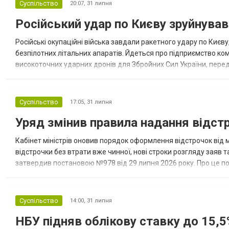
Суспільство
20:07,
31 липня
Російський удар по Києву зруйнува
Російські окупаційні війська завдали ракетного удару по Києв
безпілотних літальних апаратів. Йдеться про підприємство комп
високоточних ударних дронів для Збройних Сил України, перед
України — Києві. Під удар потрапив завод американського виро
Суспільство
17:05,
31 липня
Уряд змінив правила надання відстро
Кабінет міністрів оновив порядок оформлення відстрочок від
відстрочки без втрати вже чинної, нові строки розгляду заяв 
затвердив постановою №978 від 29 липня 2026 року. Про це п
переоформлювати відстрочку без втрати чинної Уряд вніс змін
Суспільство
14:00,
31 липня
НБУ підняв облікову ставку до 15,5