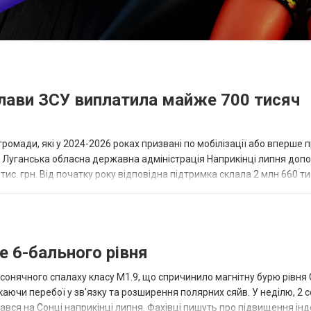
лави ЗСУ виплатила майже 700 тисяч
мади, які у 2024-2026 роках призвані по мобілізації або вперше п
є Луганська обласна державна адміністрація Наприкінці липня доп
. грн. Від початку року відповідна підтримка склала 2 млн 660 тис.
таці...
 6-бального рівня
сонячного спалаху класу M1.9, що спричинило магнітну бурю рівня 
каючи перебої у зв'язку та розширення полярних сяйв. У неділю, 2 с
ався на Сонці наприкінці липня. Фахівці пишуть про підвищення інд