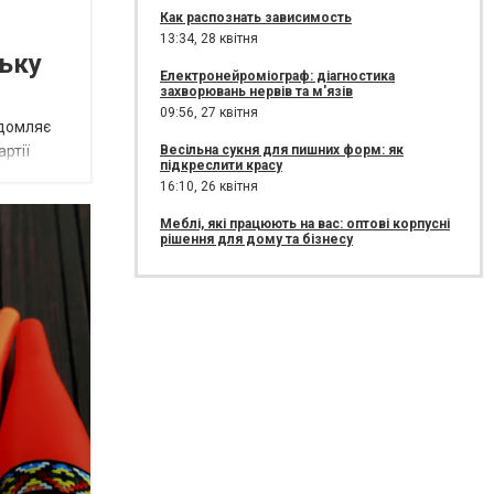
Как распознать зависимость
13:34,
28 квітня
ьку
Електронейроміограф: діагностика
захворювань нервів та м'язів
09:56,
27 квітня
ідомляє
Весільна сукня для пишних форм: як
ртії
підкреслити красу
16:10,
26 квітня
Меблі, які працюють на вас: оптові корпусні
рішення для дому та бізнесу