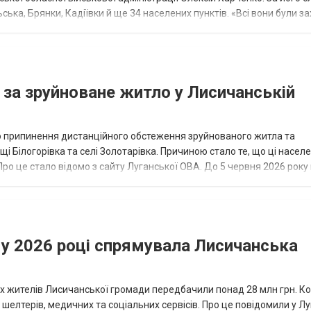
ька, Брянки, Кадіївки й ще 34 населених пунктів. «Всі вони були за
 за зруйноване житло у Лисичанській
про припинення дистанційного обстеження зруйнованого житла та
 Білогорівка та селі Золотарівка. Причиною стало те, що ці населе
.Про це стало відомо з сайту Луганської ОВА. До 5 червня 2026 року
ію за...
 у 2026 році спрямувала Лисичанська
их жителів Лисичанської громади передбачили понад 28 млн грн. К
шелтерів, медичних та соціальних сервісів. Про це повідомили у Лу