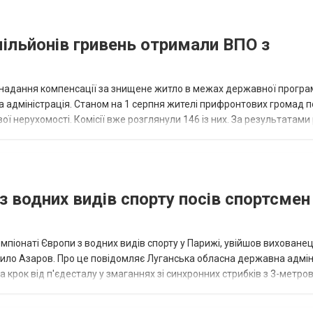
мільйонів гривень отримали ВПО з
з надання компенсації за знищене житло в межах державної програ
 адміністрація. Станом на 1 серпня жителі прифронтових громад 
ої нерухомості. Комісії вже розглянули 146 із них. За результатами
лн грн. В обл...
з водних видів спорту посів спортсмен
чемпіонаті Європи з водних видів спорту у Парижі, увійшов виховане
рило Азаров. Про це повідомляє Луганська обласна державна адмін
крок від п'єдесталу у змаганнях зі синхронних стрибків з 3-метро
 273.60 б...