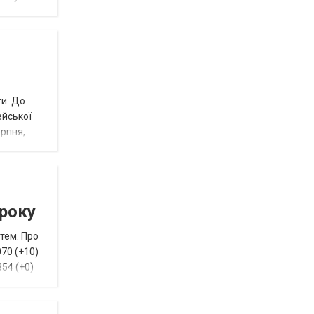
ги. До
ейської
ерпня,
 року
тем. Про
070 (+10)
354 (+0)