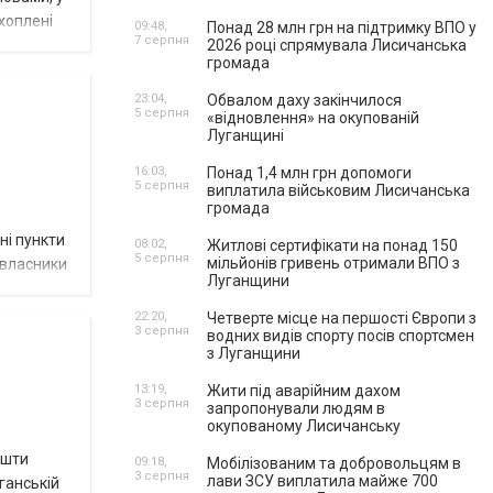
хоплені
09:48,
Понад 28 млн грн на підтримку ВПО у
7 серпня
2026 році спрямувала Лисичанська
громада
23:04,
Обвалом даху закінчилося
5 серпня
«відновлення» на окупованій
Луганщині
16:03,
Понад 1,4 млн грн допомоги
5 серпня
виплатила військовим Лисичанська
громада
ні пункти
08:02,
Житлові сертифікати на понад 150
5 серпня
мільйонів гривень отримали ВПО з
 власники
Луганщини
22:20,
Четверте місце на першості Європи з
3 серпня
водних видів спорту посів спортсмен
з Луганщини
13:19,
Жити під аварійним дахом
3 серпня
запропонували людям в
окупованому Лисичанську
ошти
09:18,
Мобілізованим та добровольцям в
3 серпня
лави ЗСУ виплатила майже 700
ганській