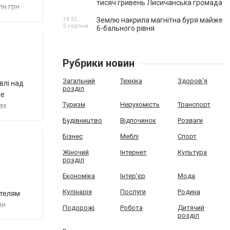
тисяч гривень Лисичанська громада
лн грн
19:37,
Землю накрила магнітна буря майже
2 серпня
6-бального рівня
Рубрики новин
Загальний
Техніка
Здоров'я
влі над
розділ
не
Туризм
Нерухомість
Транспорт
ах
Будівництво
Відпочинок
Розваги
Бізнес
Меблі
Спорт
Жіночий
Інтернет
Культура
розділ
Економіка
Інтер'єр
Мода
Кулінарія
Послуги
Родина
ителям
ли
Подорожі
Робота
Дитячий
розділ