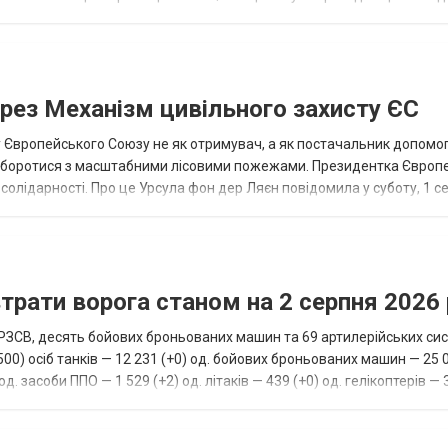
тній б...
рез Механізм цивільного захисту ЄС
 Європейського Союзу не як отримувач, а як постачальник допомо
ь боротися з масштабними лісовими пожежами. Президентка Європ
солідарності. Про це Урсула фон дер Ляєн повідомила у суботу, 1 с
нції допомагати...
трати ворога станом на 2 серпня 2026
 РЗСВ, десять бойових броньованих машин та 69 артилерійських сис
00) осіб танків — 12 231 (+0) од. бойових броньованих машин — 25 
д. засоби ППО — 1 529 (+2) од. літаків — 439 (+0) од. гелікоптерів — 