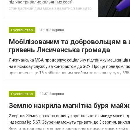
під час тривалих кальянних сесій
стандартний дим може здаватися занадто
теплим, втрачаючи частину своєї м'якості.
Рішенням цієї проблеми стали спеціальні
охолоджувальні системи, серед яких
Суспільство
09:18,
3 серпня
особливе місце посідає оновлений
Мобілізованим та добровольцям в 
аксесуар — мундштук Ice Bazooka v2.
Інтернет-магазин скляних виробів та
гривень Лисичанська громада
кальянн...
Лисичанська МВА продовжує соціальну підтримку мешканців гро
на військову службу за контрактом до ЗСУ. Про це поввдомля
призначена ще 16 мобілізованим особам на загальну суму 695 тис
одержали 62 мобілізовані особи та вісім добровольців. Консуль
Суспільство
19:37,
2 серпня
Землю накрила магнітна буря майже
2 серпня Земля зазнала впливу коронального викиду маси від 
індексом Kp 5,67. Збурення можуть тривати до 3 серпня, викли
Земля потрапила під вплив коронального викиду маси, який ст