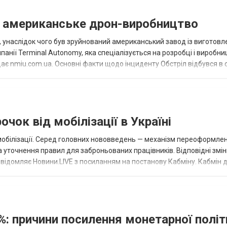
в американське дрон-виробництво
у, унаслідок чого був зруйнований американський завод із виготов
анії Terminal Autonomy, яка спеціалізується на розробці і виробни
ає nmiu.com.ua. Основні факти щодо інциденту Обстріл відбувся в 
бника Te...
чок від мобілізації в Україні
 мобілізації. Серед головних нововведень — механізм переоформле
та уточнення правил для заброньованих працівників. Відповідні змі
овідомляє Новини.LIVE з посиланням на постанову Кабміну. Кабмін 
и до Порядку...
%: причини посилення монетарної полі