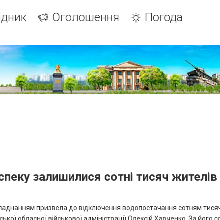
ідник
Оголошення
Погода
 спеку залишилися сотні тисяч жителів
 обладнанням призвела до відключення водопостачання сотням тися
ької обласної військової адміністрації Олексій Харченко. За його с