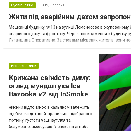
Суспільство
13:19,
3 серпня
Жити під аварійним дахом запропо
Мешканці будинку № 13 на вулиці Ломоносова в окупованому
аварійного даху та фронтону. Через пошкодження в будинку р
Луганщина Оперативна. За словами місцевих жителів, вони не
«Єдина Росія». У відповідь отримали офіційне повідомлення від
Бізнес новини
Крижана свіжість диму:
огляд мундштука Ice
Bazooka v2 від InSmoke
Якісний відпочинок із кальяном залежить
від безлічі деталей: правильно підібраного
тютюну, густоти чаші, вугілля та,
безумовно, аксесуарів. У спекотні дні або