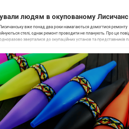
нували людям в окупованому Лисичанс
 Лисичанську вже понад два роки намагаються домогтися ремонту
уйнуються стелі, однак ремонт проводити не планують. Про це пов
одноразово зверталися до окупаційних установ та представників па
 окупаційної адміністраці...