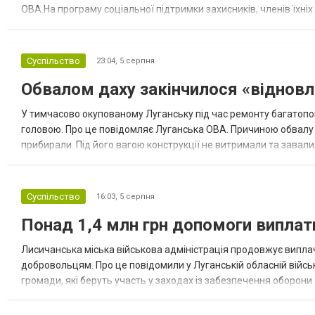
ОВА.На програму соціальної підтримки захисників, членів їхніх
спрямували на Програму соціального захисту населення Лисича
Суспільство
23:04,
5 серпня
Обвалом даху закінчилося «відновл
У тимчасово окупованому Луганську під час ремонту багатопо
головою. Про це повідомляє Луганська ОВА. Причиною обвалу с
прибирали. Під його вагою конструкції не витримали та завал
будинку. Після аварії підрядна організація, яка виконувала робо
Суспільство
16:03,
5 серпня
Понад 1,4 млн грн допомоги випла
Лисичанська міська військова адміністрація продовжує випл
добровольцям. Про це повідомили у Луганській обласній військ
громади, які беруть участь у заходах із забезпечення оборони 
поранення під час захисту України — по 25 тис. грн. З початку р