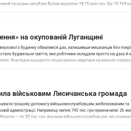
 сімей та родин загиблих Воїнів виділено 18,15 млн грн. Ще 10,169 м
нської...
ення» на окупованій Луганщині
верхового будинку обвалився дах, залишивши мешканців без покрі
тало будівельне сміття, яке робітники складали просто на даху й 
илися. Унаслідок інциденту пошкоджено квартири на верхніх поверх
ти, зникла. Нараз...
тила військовим Лисичанська громада
ачувати грошову допомогу військовослужбовцям, мобілізованим та
овій адміністрації. Наприкінці липня 745 тис. грн призначили: 26 ж
України — по 20 тис. грн; вісьмом військовослужбовцям, які отрима
оку таку допомо...