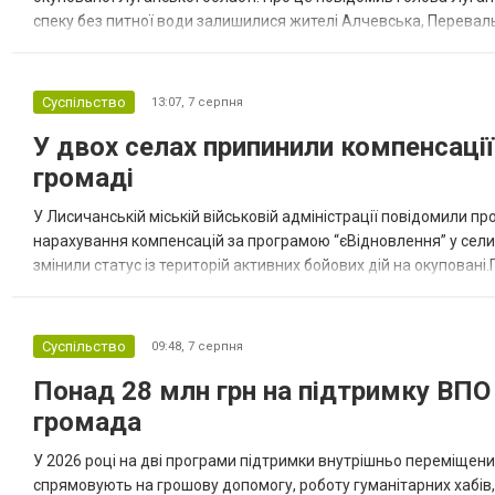
спеку без питної води залишилися жителі Алчевська, Перевальс
12 років тому. На обладнанні проводяться лише аварійні ре...
Суспільство
13:07,
7 серпня
У двох селах припинили компенсації
громаді
У Лисичанській міській військовій адміністрації повідомили 
нарахування компенсацій за програмою “єВідновлення” у селищі
змінили статус із територій активних бойових дій на окуповані
житла в Білогорівці та Золотарівці могли отримувати компенсац
Суспільство
09:48,
7 серпня
Понад 28 млн грн на підтримку ВПО
громада
У 2026 році на дві програми підтримки внутрішньо переміщен
спрямовують на грошову допомогу, роботу гуманітарних хабів, 