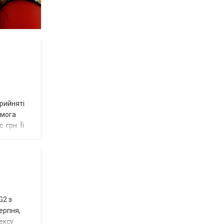
рийняті
омога
 грн. Її
G2 з
ерпня,
ексу