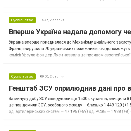
геомагнітної активності Kp до 5,67, що відповідає помірній магні
Суспільство
14:47,
2 серпня
Вперше Україна надала допомогу че
Україна вперше приєдналася до Механізму цивільного захисту
Франції вирушили 70 українських пожежників, які допоможут
комісії Урсула фон дер Ляєн назвала це проявом європейської 
передає Новини.LIVE. Українські рятувальники вирушили до Фра
Суспільство
09:00,
2 серпня
Генштаб ЗСУ оприлюднив дані про в
За минулу добу ЗСУ ліквідували ще 1500 окупантів, знищили 8
це повідомили ЗСУ. особового складу — близько 1 449 120 (+1 5
од. артилерійських систем — 47 196 (+69) од. РСЗВ — 1 988 (+8) о
од. наземні робототехнічні комплекси — 2 108 (+11)...