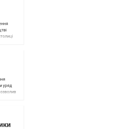
лення
цтві
столиці
ння
ни уряд
дозволив
тики