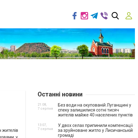
Останні новини
21:08,
Без води на окупованій Луганщині у
7 серпня
спеку залишилися сотні тисяч
жителів майже 40 населених пунктів
13:07,
У двох селах припинили компенсації
7 серпня
ч жителів
за зруйноване житло у Лисичанській
громаді
ловами, у