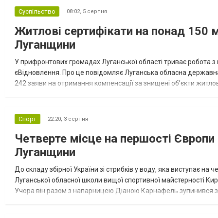
Суспільство
08:02,
5 серпня
Житлові сертифікати на понад 150 
Луганщини
У прифронтових громадах Луганської області триває робота 
єВідновлення. Про це повідомляє Луганська обласна державна
242 заяви на отримання компенсації за знищені об’єкти житлов
сформовано 110 житлових сертифікатів на загальну суму 152,9 м
Спорт
22:20,
3 серпня
Четверте місце на першості Європи 
Луганщини
До складу збірної України зі стрибків у воду, яка виступає на 
Луганської обласної школи вищої спортивної майстерності Ки
Учора він разом з напарницею Діаною Карнафель зупинився за 
трампліну серед змішаних пар. За свій виступ українці отримали