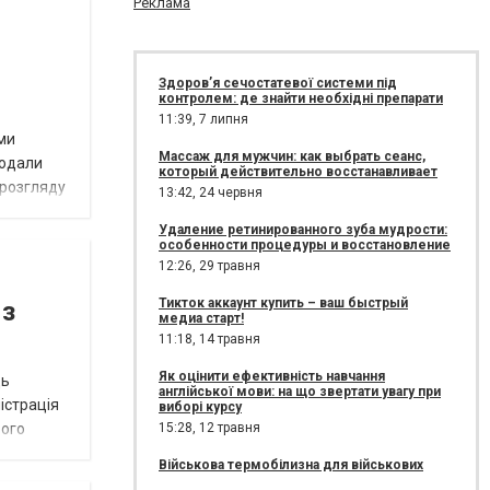
Реклама
Здоров’я сечостатевої системи під
контролем: де знайти необхідні препарати
11:39,
7 липня
ми
Массаж для мужчин: как выбрать сеанс,
подали
который действительно восстанавливает
 розгляду
13:42,
24 червня
Удаление ретинированного зуба мудрости:
особенности процедуры и восстановление
12:26,
29 травня
Тикток аккаунт купить – ваш быстрый
 з
медиа старт!
11:18,
14 травня
Як оцінити ефективність навчання
ць
англійської мови: на що звертати увагу при
істрація
виборі курсу
15:28,
12 травня
вого
Військова термобілизна для військових