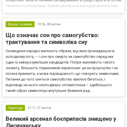
позволяет начать лечение своевременно и предотвратить более
тяжелые последствия. Знание различных методов диагностики
помогает специалистам точно определить тип и степень
зависимости https://лечение.запорожье.in.ua. Комплексная
диагности...
Бізнес новини
10:36,
28 квітня
Що означає сон про самогубство:
трактування та символіка сну
Сновидіння нерідко малюють образи, від яких прокидаєшся в
холодному поту, – і сон про смерть чи самогубство серед них
один із найзрозуміліших кандидатів. Попри жахливість такого
сюжету, більшість тлумачників переконані: це не пророцтво і не
погана прикмета, а мова підсвідомості, що говорить символами.
Питання до чого сниться самогубство хвилює багатьох, і
відповідь на нього несподівано оптимістична – здебільшого
такий образ символізує внутрішнє бажання рад...
Пригоди
21:17,
27 квітня
Великий арсенал боєприпасів знищено у
Лисичанську