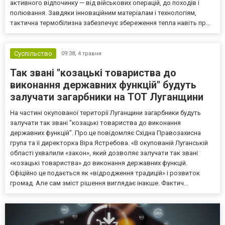
активного відпочинку — від військових операцій, до походів і
полювання. Завдяки інноваційним матеріалам і технологіям,
тактична термобілизна забезпечує збереження тепла навіть пр...
Суспільство
09:38,
4 травня
Так звані "козацькі товариства до
виконання державних функцій" будуть
залучати загарбники на ТОТ Луганщини
На частині окупованої території Луганщини загарбники будуть
залучати так звані "козацькі товариства до виконання
державних функцій". Про це повідомляє Східна Правозахисна
група та її директорка Віра Ястребова. «В окупованій Луганській
області ухвалили «закон», який дозволяє залучати так звані
«козацькі товариства» до виконання державних функцій.
Офіційно це подається як «відродження традицій» і розвиток
громад. Але сам зміст рішення виглядає інакше. Фактич...