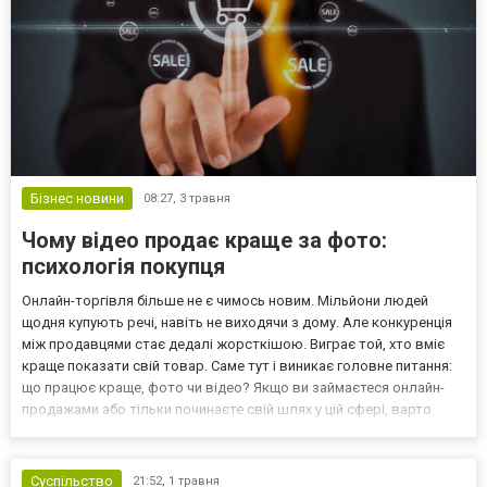
Бізнес новини
08:27,
3 травня
Чому відео продає краще за фото:
психологія покупця
Онлайн-торгівля більше не є чимось новим. Мільйони людей
щодня купують речі, навіть не виходячи з дому. Але конкуренція
між продавцями стає дедалі жорсткішою. Виграє той, хто вміє
краще показати свій товар. Саме тут і виникає головне питання:
що працює краще, фото чи відео? Якщо ви займаєтеся онлайн-
продажами або тільки починаєте свій шлях у цій сфері, варто
зазирнути на офіційний сайт Npati, де зібрано корисні матеріали
та інструменти для тих, хто хоче пр...
Суспільство
21:52,
1 травня