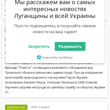
Мы расскажем вам о самых
Рада оборони Луганщини узгодила виділення коштів.
“Намагаємося зробити це досить швидко, аби все необхідне було
интересных новостях
вчасно доставлено на фронт. І так по всіх потребах кожного
Луганщины и всей Украины
військового з’єдн...
Просто подпишитесь и получайте свежие
Суспільство
22:14,
4 травня
новости на ваш гаджет
Прикордонників з бригади “Помста”
нагородили на Луганщині
Запретить
Разрешить
Разом з відзнаками військові отримали партію необхідного
Powered by SendPulse
обладнання З нагоди нещодавнього Дня прикордонника, на
ЛУганщині відбулося нагородження військовослужбовців
бригади “Помста” та передача важливого обладнання від
Луганської обласної військової адміністрації. Про це повідомляє
пресслужба прикордонного загону імені Героя України
полковника Євгенія Пікуса. Очільник Луганської ОВА Олексій
Харченко вручив нагороди за сумлінну службу та оборону України
21...
Суспільство
14:40,
4 травня