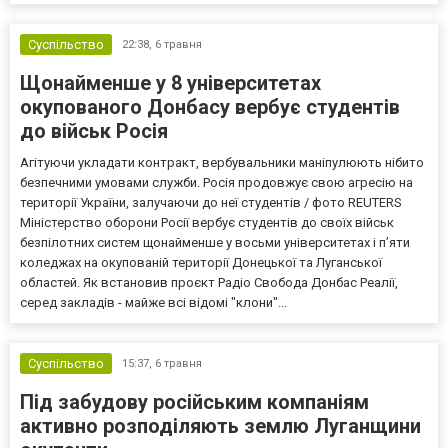
Суспільство
22:38,
6 травня
Щонайменше у 8 університетах
окупованого Донбасу вербує студентів
до військ Росія
Агітуючи укладати контракт, вербувальники маніпулюють нібито
безпечними умовами служби. Росія продовжує свою агресію на
території України, залучаючи до неї студентів / фото REUTERS
Міністерство оборони Росії вербує студентів до своїх військ
безпілотних систем щонайменше у восьми університетах і п’яти
коледжах на окупованій території Донецької та Луганської
областей. Як встановив проєкт Радіо Свобода Донбас Реалії,
серед закладів - майже всі відомі "клони"...
Суспільство
15:37,
6 травня
Під забудову російським компаніям
активно розподіляють землю Луганщини