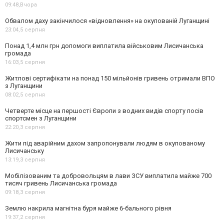
09:48,
Вчора
Обвалом даху закінчилося «відновлення» на окупованій Луганщині
23:04,
5 серпня
Понад 1,4 млн грн допомоги виплатила військовим Лисичанська
громада
16:03,
5 серпня
Житлові сертифікати на понад 150 мільйонів гривень отримали ВПО
з Луганщини
08:02,
5 серпня
Четверте місце на першості Європи з водних видів спорту посів
спортсмен з Луганщини
22:20,
3 серпня
Жити під аварійним дахом запропонували людям в окупованому
Лисичанську
13:19,
3 серпня
Мобілізованим та добровольцям в лави ЗСУ виплатила майже 700
тисяч гривень Лисичанська громада
09:18,
3 серпня
Землю накрила магнітна буря майже 6-бального рівня
19:37,
2 серпня