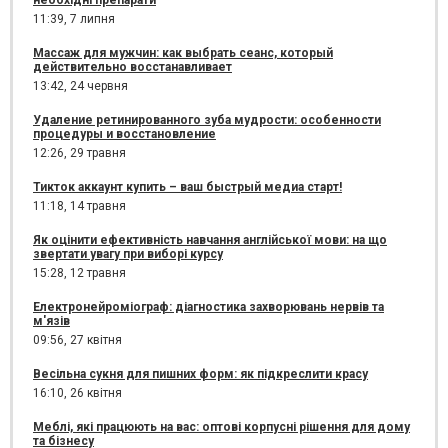
необхідні препарати
11:39,
7 липня
Массаж для мужчин: как выбрать сеанс, который
действительно восстанавливает
13:42,
24 червня
Удаление ретинированного зуба мудрости: особенности
процедуры и восстановление
12:26,
29 травня
Тикток аккаунт купить – ваш быстрый медиа старт!
11:18,
14 травня
Як оцінити ефективність навчання англійської мови: на що
звертати увагу при виборі курсу
15:28,
12 травня
Електронейроміограф: діагностика захворювань нервів та
м'язів
09:56,
27 квітня
Весільна сукня для пишних форм: як підкреслити красу
16:10,
26 квітня
Меблі, які працюють на вас: оптові корпусні рішення для дому
та бізнесу