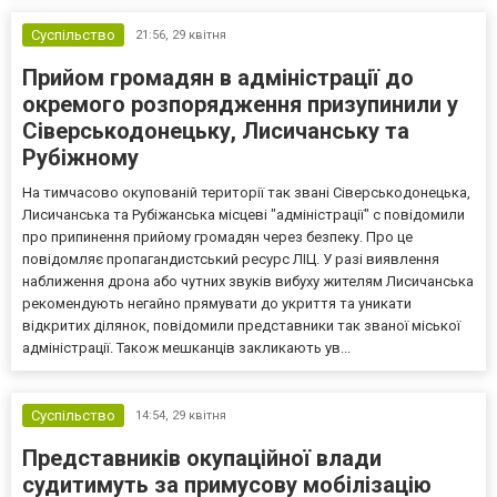
Суспільство
21:56,
29 квітня
Прийом громадян в адміністрації до
окремого розпорядження призупинили у
Cіверськодонецьку, Лисичанську та
Рубіжному
На тимчасово окупованій території так звані Сіверськодонецька,
Лисичанська та Рубіжанська місцеві "адміністрації" с повідомили
про припинення прийому громадян через безпеку. Про це
повідомляє пропагандистський ресурс ЛІЦ. У разі виявлення
наближення дрона або чутних звуків вибуху жителям Лисичанська
рекомендують негайно прямувати до укриття та уникати
відкритих ділянок, повідомили представники так званої міської
адміністрації. Також мешканців закликають ув...
Суспільство
14:54,
29 квітня
Представників окупаційної влади
судитимуть за примусову мобілізацію