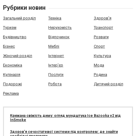
Рубрики новин
Загальний розділ
Техніка
Здоров'я
Туризм
Нерухомість
Транспорт
Будівництво
Відпочинок
Розваги
Бізнес
Меблі
Спорт
Жіночий розділ
Інтернет
Культура
Економіка
Інтер'єр
Мода
Кулінарія
Послуги
Родина
Подорожі
Робота
Дитячий розділ
Реклама
Крижана свіжість диму: огляд мундштука Ice Bazooka v2 від
InSmoke
Здоров’я сечостатевої системи під контролем: де знайти