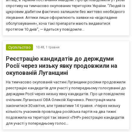
спротиву на тимчасово окупованих територіях України. "Людей із
цукровим діабетом фактично залишили без життєво необхідного
лікування. Аптеки лише оформлюють заявки на «відкладене
обслуговування», хоча такі препарати мають видаватися
протягом 10 днів", — йдеться у повідомле...
Суспільство
10:48,
1 травня
Реєстрацію кандидатів до держдуми
Росії через низьку явку продовжили на
окупованій Луганщині
На тимчасово окупованій частині Луганщини росіяни продовжили
реєстрацію кандидатів для участі у попередньому голосуванні до
держдуми Росії через низьку явку кандидатів. Про це повідомляє
очільник Луганської ОВА Олексій Харченко. Реєстрація мала
закінчитися 30 квітня, але триватиме 14 травня. «Через низьку
кількість учасників провладна російська партія на два тижні
подовжила на території так званої «ЛНР» реєстрацію кандидатів
для участі у попередньому голос...