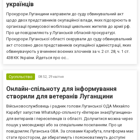
українців
Прокурори Луганщини направили до суду обвинувальний акт
щодо двох представників окупаційної влади, яких підозрюють в
організації примусової мобілізації цивільних жителів до армії рф.
Про це повідомляють у Луганській обласній прокуратурі.
Прокурори Луганської області скерували до суду обвинувальний
акт стосовно двох представників окупаційної адміністрації, яких
обвинувачують у вчиненні воєнних злочинів за ч. 2 ст. 28, ч. 1 ст.
438 КК України. Йдеться про ос...
Суспільство
08:52,
29 квітня
Онлайн-спільноту для інформування
створили для ветеранів Луганщини
Військовослужбовець і радник голови Луганської ОДА Михайло
Карабут запустив WhatsApp-спільноту «Ветеран знає|Луганщина»
для ветеранів і переселенців із області. Долучитися можна через
пошук у месенджері або за спеціальним посиланням. Про це
повідомляє Луганська ОВА. За словами Карабута, платформа має
стати простором, де збиратимуть і пояснюватимуть доступні