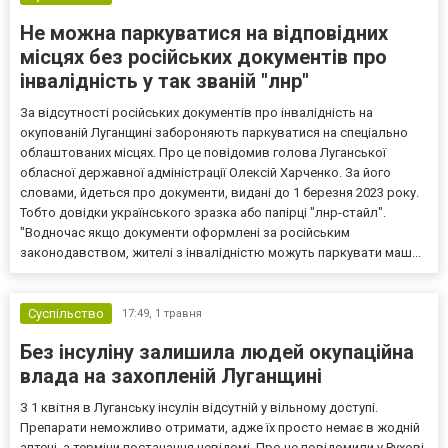
Не можна паркуватися на відповідних
місцях без російських документів про
інвалідність у так званій "лнр"
За відсутності російських документів про інвалідність на
окупованій Луганщині забороняють паркуватися на спеціально
облаштованих місцях. Про це повідомив голова Луганської
обласної державної адміністрації Олексій Харченко. За його
словами, йдеться про документи, видані до 1 березня 2023 року.
Тобто довідки українського зразка або папірці "лнр-стайл".
"Водночас якщо документи оформлені за російським
законодавством, жителі з інвалідністю можуть паркувати маш...
Суспільство
17:49,
1 травня
Без інсуліну залишила людей окупаційна
влада на захопленій Луганщині
З 1 квітня в Луганську інсулін відсутній у вільному доступі.
Препарати неможливо отримати, адже їх просто немає в жодній
аптеці, а терміни постачання невідомі. Про це повідомили у Рухові