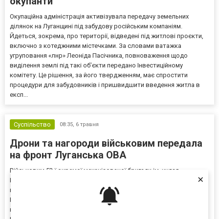
окупанти
Окупаційна адміністрація активізувала передачу земельних
ділянок на Луганщині під забудову російським компаніям.
Йдеться, зокрема, про території, відведені під житлові проєкти,
включно з котеджними містечками. За словами ватажка
угруповання «лнр» Леоніда Пасічника, повноваження щодо
виділення землі під такі об’єкти передано Інвестиційному
комітету. Це рішення, за його твердженням, має спростити
процедури для забудовників і пришвидшити введення житла в
експ...
Суспільство
08:35,
6 травня
Дрони та нагороди військовим передала
на фронт Луганська ОВА
Військовим 53-ї окремої механізованої бригади ім. князя
×
Володимира Мономаха доставили необхідні дрони. Про це
повідомив очільник Луганської ОВА Олексій Харченко.
Представники бригад Сил оборони обговорили з
постачальниками запити, ті ретельно перевірили ціну закупівлі, а