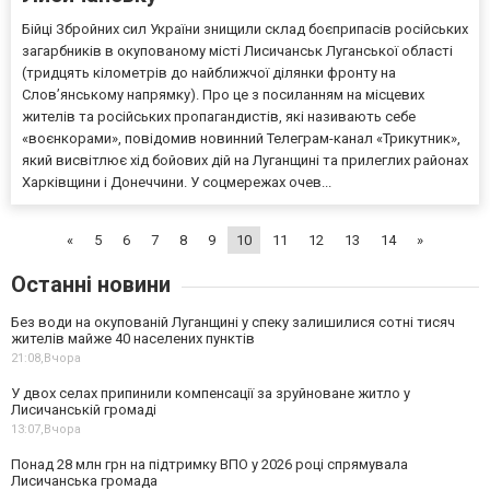
Бійці Збройних сил України знищили склад боєприпасів російських
загарбників в окупованому місті Лисичанськ Луганської області
(тридцять кілометрів до найближчої ділянки фронту на
Слов’янському напрямку). Про це з посиланням на місцевих
жителів та російських пропагандистів, які називають себе
«воєнкорами», повідомив новинний Телеграм-канал «Трикутник»,
який висвітлює хід бойових дій на Луганщині та прилеглих районах
Харківщини і Донеччини. У соцмережах очев...
«
5
6
7
8
9
10
11
12
13
14
»
Останні новини
Без води на окупованій Луганщині у спеку залишилися сотні тисяч
жителів майже 40 населених пунктів
21:08,
Вчора
У двох селах припинили компенсації за зруйноване житло у
Лисичанській громаді
13:07,
Вчора
Понад 28 млн грн на підтримку ВПО у 2026 році спрямувала
Лисичанська громада