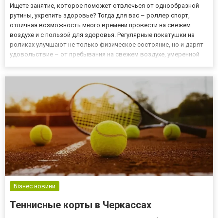
Ищете занятие, которое поможет отвлечься от однообразной
рутины, укрепить здоровье? Тогда для вас – роллер спорт,
отличная возможность много времени провести на свежем
воздухе и с пользой для здоровья. Регулярные покатушки на
роликах улучшают не только физическое состояние, но и дарят
удовольствие – от пребывания на свежем воздухе, умеренной
физической активности, освоения новой спортивной
дисциплины. Положительные эффекты от катания на роликах
Физическая...
Бізнес новини
Теннисные корты в Черкассах