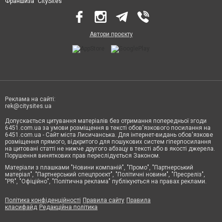
Франшиза "CitySites"
Автори проєкту
Реклама на сайті:
rek@citysites.ua
Допускається цитування матеріалів без отримання попередньої згоди
6451.com.ua за умови розміщення в тексті обов'язкового посилання на
6451.com.ua - Сайт міста Лисичанська. Для інтернет-видань обов'язкове
розміщення прямого, відкритого для пошукових систем гіперпосилання
на цитовані статті не нижче другого абзацу в тексті або в якості джерела.
Порушення виняткових прав переслідується Законом.
Матеріали з плашками "Новини компаній", "Промо", "Партнерський
матеріал", "Партнерський спецпроєкт", "Політичні новини", "Пресреліз",
"PR", "Офіційно", "Політична реклама" публікуються на правах реклами.
Політика конфіденційності
Правила сайту
Правила
класифайд
Редакційна політика