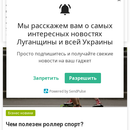
Футболки для мужчин с приколами стали неотъемлемой частью
гардероба многих людей благодаря своей универсальности,
стилю и возможности выразить свою индивидуальность,
Мы расскажем вам о самых
отсюда такой спрос. Предложений о продаже такого
универсального предметы одежды огромное множество, но
интересных новостях
ассортимент футболок в интернет-магазине mishe.com.ua
Луганщины и всей Украины
заслуживает отдельного внимания. Это действительно модно!
Если у вас возникают сомнения в современности такой
футболки, достаточно открыт...
Просто подпишитесь и получайте свежие
новости на ваш гаджет
Запретить
Разрешить
Powered by SendPulse
Бізнес новини
Чем полезен роллер спорт?