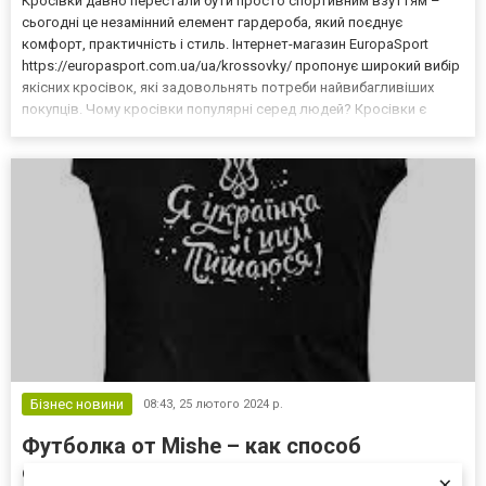
Кросівки давно перестали бути просто спортивним взуттям –
сьогодні це незамінний елемент гардероба, який поєднує
комфорт, практичність і стиль. Інтернет-магазин EuropaSport
https://europasport.com.ua/ua/krossovky/ пропонує широкий вибір
якісних кросівок, які задовольнять потреби найвибагливіших
покупців. Чому кросівки популярні серед людей? Кросівки є
універсальним взуттям, яке ідеально підходить як для
спортивних занять, так і для повсякденного використан...
Бізнес новини
08:43,
25 лютого 2024 р.
Футболка от Mishe – как способ
самовыражения
×