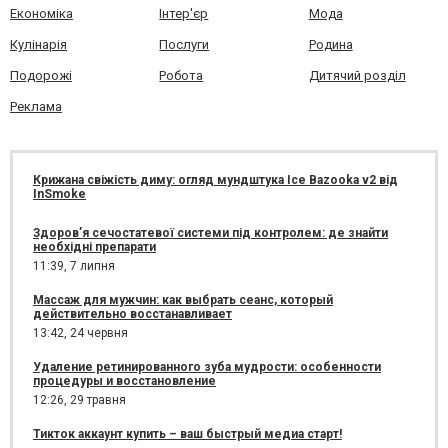
Економіка
Інтер'єр
Мода
Кулінарія
Послуги
Родина
Подорожі
Робота
Дитячий розділ
Реклама
Крижана свіжість диму: огляд мундштука Ice Bazooka v2 від
InSmoke
Здоров’я сечостатевої системи під контролем: де знайти
необхідні препарати
11:39,
7 липня
Массаж для мужчин: как выбрать сеанс, который
действительно восстанавливает
13:42,
24 червня
Удаление ретинированного зуба мудрости: особенности
процедуры и восстановление
12:26,
29 травня
Тикток аккаунт купить – ваш быстрый медиа старт!