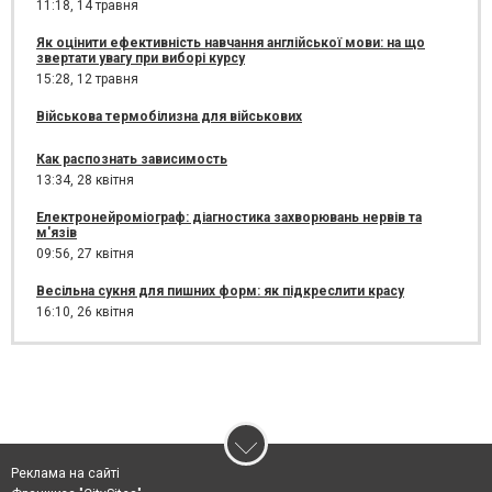
11:18,
14 травня
Як оцінити ефективність навчання англійської мови: на що
звертати увагу при виборі курсу
15:28,
12 травня
Військова термобілизна для військових
Как распознать зависимость
13:34,
28 квітня
Електронейроміограф: діагностика захворювань нервів та
м'язів
09:56,
27 квітня
Весільна сукня для пишних форм: як підкреслити красу
16:10,
26 квітня
Реклама на сайті