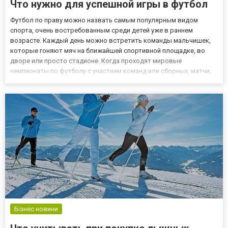
Что нужно для успешной игры в футбол
Футбол по праву можно назвать самым популярным видом
спорта, очень востребованным среди детей уже в раннем
возрасте. Каждый день можно встретить команды мальчишек,
которые гоняют мяч на ближайшей спортивной площадке, во
дворе или просто стадионе. Когда проходят мировые
чемпионаты по футболу с участием команд или сборных, матчи,
что проходят в рамках состязаний, смотрят миллионы
болельщиков по всему миру. Самые успешные футболисты
зарабатывают очень много и...
Бізнес новини