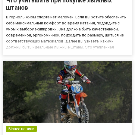
Что учитывать при покупке лыжных
штанов
В горнолыжном спорте нет мелочей. Если вы хотите обеспечить
себе максимальный комфорт во время катания, подойдите с
умом к выбору экипировки. Она должна быть качественной,
современной, эргономичной, подходить по размеру, шиться из
соответствующих материалов. Далее вы узнаете, какими
должны быть идеальные лыжные штаны. Это утепленная
одежда для зимних видов спорта. В горнолыжных штанах и
куртках можно проводить в снегу хоть круглые сутки, не
опасаясь переох...
Бізнес новини