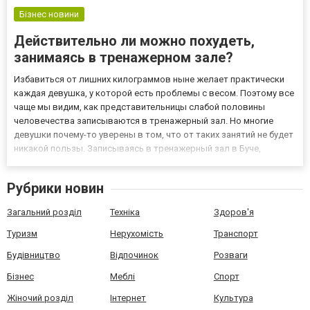
Бізнес новини
Действительно ли можно похудеть,
занимаясь в тренажерном зале?
Избавиться от лишних килограммов ныне желает практически
каждая девушка, у которой есть проблемы с весом. Поэтому все
чаще мы видим, как представительницы слабой половины
человечества записываются в тренажерный зал. Но многие
девушки почему-то уверены в том, что от таких занятий не будет
никакой пользы. Записываясь в тренажерный зал в Буче,
подробнее с программой занятий можно ознакомиться на сайте -
https://www.fit-frox.com.ua/, после чего появится уверен...
Рубрики новин
Загальний розділ
Техніка
Здоров'я
Туризм
Нерухомість
Транспорт
Будівництво
Відпочинок
Розваги
Бізнес
Меблі
Спорт
Жіночий розділ
Інтернет
Культура