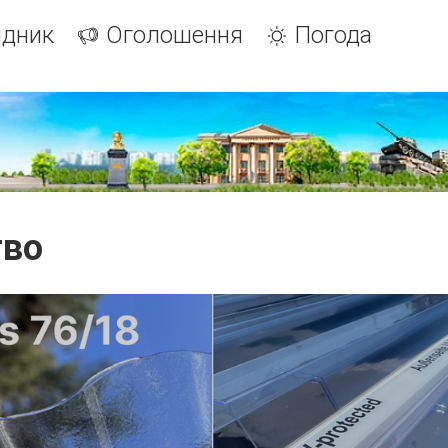
ідник
Оголошення
Погода
тво