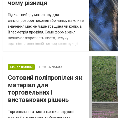
чому різниця
Під час вибору матеріалу для
світлопрозорої покрівлі або навісу важливе
значення має не лише товщина чи колір, а
й геометрія профіля. Саме форма хвилі
визначає жорсткість листа, несучу
здатність і зовнішній вигляд конструкції.
Профільований полікарбонат з профілями
Greca 76/18 та Sinus 76/18 є одними з
найпопулярніших рішень для приватних і
комерційних об’єктів, однак вони мають
Бізнес новини
11:58,
25 лютого
різні характеристики та призначення.
Сотовий поліпропілен як
Розуміння відмінностей між цими
матеріал для
профілями...
торговельних і
виставкових рішень
Торговельні та виставкові конструкції
мають бути легкими, мобільними та