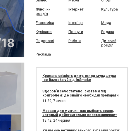
Бізнес
Меблі
Спорт
Жіночий
Інтернет
Культура
розділ
Економіка
Інтер'єр
Мода
Кулінарія
Послуги
Родина
Подорожі
Робота
Дитячий
розділ
Реклама
×
Крижана свіжість диму: огляд мундштука
Ice Bazooka v2 від InSmoke
Здоров’я сечостатевої системи під
контролем: де знайти необхідні препарати
11:39,
7 липня
Массаж для мужчин: как выбрать сеанс,
который действительно восстанавливает
13:42,
24 червня
Удаление ретинированного зуба мудрости: