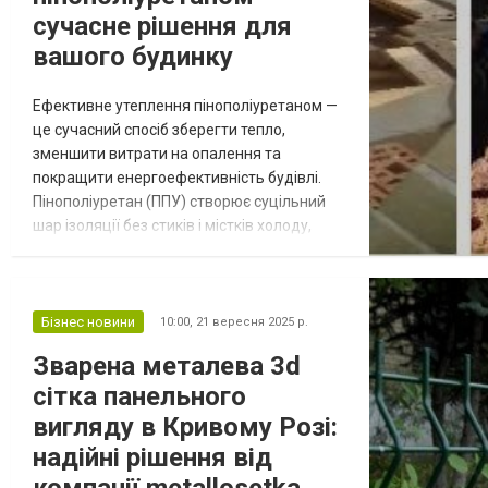
металлообработк...
сучасне рішення для
вашого будинку
Ефективне утеплення пінополіуретаном —
це сучасний спосіб зберегти тепло,
зменшити витрати на опалення та
покращити енергоефективність будівлі.
Пінополіуретан (ППУ) створює суцільний
шар ізоляції без стиків і містків холоду,
забезпечуючи високий рівень
герметичності. Завдяки своїй структурі
матеріал чудово підходить для утеплення
дахів, стін, підлог, горищ і навіть підвалів.
Бізнес новини
10:00,
21 вересня 2025 р.
Переваги утеплення ППУ: Висока
Зварена металева 3d
теплоізоляція. Пінополіуретан має один із
сітка панельного
найнижчих...
вигляду в Кривому Розі:
надійні рішення від
компанії metallosetka