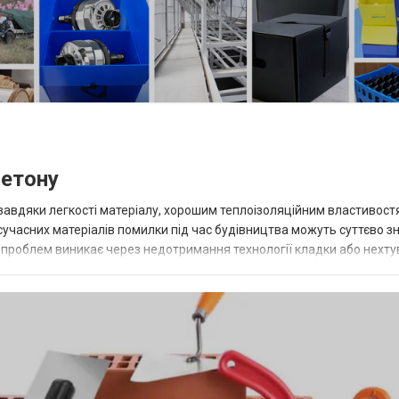
Просто подпишитесь и получайте свежие
новости на ваш гаджет
Запретить
Разрешить
Powered by SendPulse
бетону
завдяки легкості матеріалу, хорошим теплоізоляційним властивостя
а сучасних матеріалів помилки під час будівництва можуть суттєво з
сть проблем виникає через недотримання технології кладки або нехт
 є неправ...