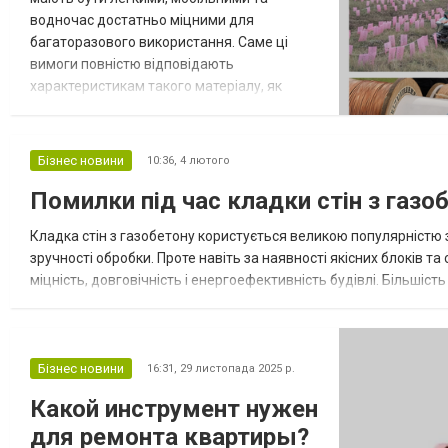
водночас достатньо міцними для
багаторазового використання. Саме ці
вимоги повністю відповідають
характеристикам такого матеріалу, як
сотовий поліпропілен, або гофропласт.
Його активно застосовують для
виготовлення стендів, промостійок,
Бізнес новини
10:36,
4 лютого
інформаційних панелей і тимчасових
Помилки під час кладки стін з газо
торговельних конструкцій. Завдяки цьому
сотовий поліпропілен став популярним
Кладка стін з газобетону користується великою популярністю 
вибором для маркетингових і
зручності обробки. Проте навіть за наявності якісних блоків т
виставкових...
міцність, довговічність і енергоефективність будівлі. Більші
рекомендаціями виробників. Однією з найпоширеніших помилок
Бізнес новини
16:31,
29 листопада 2025 р.
Какой инструмент нужен
для ремонта квартиры?