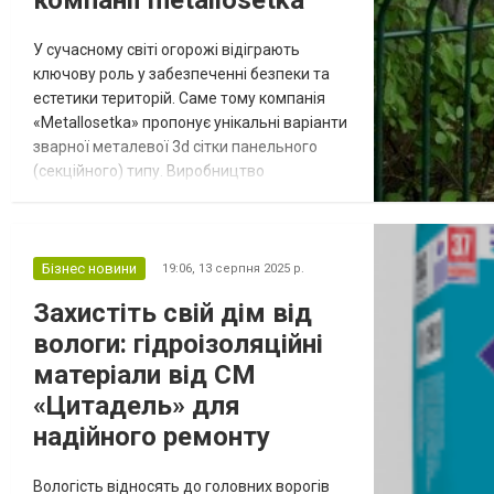
У сучасному світі огорожі відіграють
ключову роль у забезпеченні безпеки та
естетики територій. Саме тому компанія
«Metallosetka» пропонує унікальні варіанти
зварної металевої 3d сітки панельного
(секційного) типу. Виробництво
здійснюється на власному підприємстві у
Кривому Розі, що дозволяє контролювати
якість на кожному етапі. Завдяки цьому
клієнти отримують продукт, який поєднує в
Бізнес новини
19:06,
13 серпня 2025 р.
собі міцність, довговічність і доступну ціну.
Захистіть свій дім від
Більше того, реалізація мож...
вологи: гідроізоляційні
матеріали від СМ
«Цитадель» для
надійного ремонту
Вологість відносять до головних ворогів