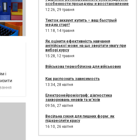
особенности процедуры и восстановление
12:26,
29 травня
Тикток аккаунт купить – ваш быстрый
медиа старт!
11:18,
14 травня
Як оцінити ефективність навчання
англійської мови: на що звертати увагу при
виборі курсу
15:28,
12 травня
Військова термобілизна для військових
м і
Как распознать зависимость
низити
13:34,
28 квітня
ування
Електронейроміограф: діагностика
захворювань нервів та м'язів
09:56,
27 квітня
Весільна сукня для пишних форм: як
підкреслити красу
16:10,
26 квітня