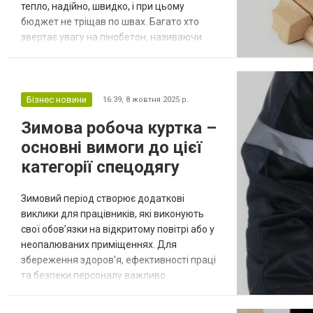
тепло, надійно, швидко, і при цьому
бюджет не тріщав по швах. Багато хто
звертає увагу на пінобетон, називаючи
його «народним вибором». Але чи справді
він такий ідеальний? Щоб не бути
голослівними, ми звернулися до практики.
Спираючись на технічні дані та досвід
Бізнес новини
16:39,
8 жовтня 2025 р.
фахівців компанії Київбуд, ми підготували
Зимова робоча куртка –
детальний розбір, в якому розглянемо
основні вимоги до цієї
реа...
категорії спецодягу
Зимовий період створює додаткові
виклики для працівників, які виконують
свої обов’язки на відкритому повітрі або у
неопалюваних приміщеннях. Для
збереження здоров’я, ефективності праці
та безпеки персоналу важливо
забезпечити їх належним спецодягом,
зокрема — зимовими робочими куртками.