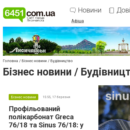
Новини
Дов
Афіша
Головна
Бізнес новини
Будівництво
Бізнес новини / Будівниц
Бізнес новини
15:55,
17 березня
Профільований
полікарбонат Greca
76/18 та Sinus 76/18: у