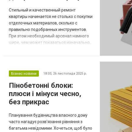
Стильный и качественный ремонт
квартиры начинается не столько с покупки
отделочных материалов, сколько с
правильно подобранных инструментов.
При этом необходимый арсенал намного
шире, чем может показаться изначально,
так как включает и
узкоспециализированные приборы для
электромонтажа, и мощные
универсальные устройства. В любом
Бізнес новини
18:03,
26 листопада 2025 р.
случае, использование
профессионального оборудования дает
Пінобетонні блоки:
возможность не только ускорить процесс,
плюси і мінуси чесно,
но и обеспечить долговечность и...
без прикрас
Планування будівництва власного дому
часто нагадує розв'язання рівняння з
багатьма невідомими. Хочеться, щоб було