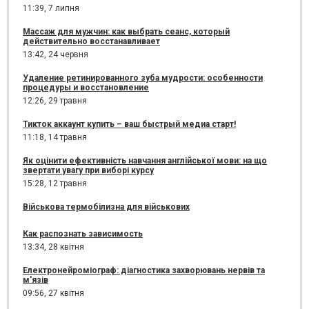
11:39,
7 липня
Массаж для мужчин: как выбрать сеанс, который
действительно восстанавливает
13:42,
24 червня
Удаление ретинированного зуба мудрости: особенности
процедуры и восстановление
12:26,
29 травня
Тикток аккаунт купить – ваш быстрый медиа старт!
11:18,
14 травня
Як оцінити ефективність навчання англійської мови: на що
звертати увагу при виборі курсу
15:28,
12 травня
Військова термобілизна для військових
Как распознать зависимость
13:34,
28 квітня
Електронейроміограф: діагностика захворювань нервів та
м'язів
09:56,
27 квітня