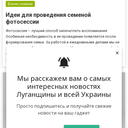
Бізнес новини
Идеи для проведения семеной
фотосессии
Фотосессия – лучший способ запечатлеть воспоминания.
Особенная необходимость в ее проведении появляется после
формирования семьи. За работой и ежедневными делами мы не
замечаем, как быстро растут дети. Идеи проведения семейной
×
фотосессии В зависимости от погоды за окном провести съемку
в семейном кругу можно в студии или на природе. На обеих
локациях можно отснять материал высокого качества. Главное
условие, чтобы участники фотосессии вели себя максималь...
Мы расскажем вам о самых
интересных новостях
Луганщины и всей Украины
Просто подпишитесь и получайте свежие
новости на ваш гаджет