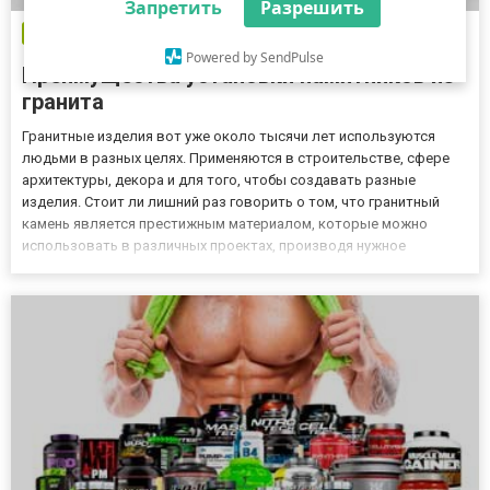
Запретить
Разрешить
Бізнес новини
Powered by SendPulse
Преимущества установки памятников из
гранита
Гранитные изделия вот уже около тысячи лет используются
людьми в разных целях. Применяются в строительстве, сфере
архитектуры, декора и для того, чтобы создавать разные
изделия. Стоит ли лишний раз говорить о том, что гранитный
камень является престижным материалом, которые можно
использовать в различных проектах, производя нужное
впечатление в плане качества и элегантного вида. Гранит
является материалом, который уже давно завоевал признание в
плане долго...