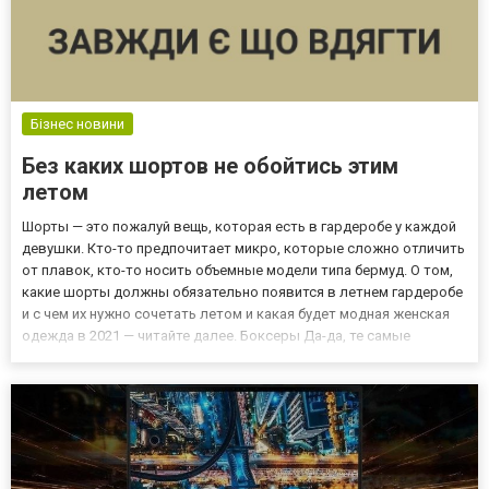
Бізнес новини
Без каких шортов не обойтись этим
летом
Шорты — это пожалуй вещь, которая есть в гардеробе у каждой
девушки. Кто-то предпочитает микро, которые сложно отличить
от плавок, кто-то носить объемные модели типа бермуд. О том,
какие шорты должны обязательно появится в летнем гардеробе
и с чем их нужно сочетать летом и какая будет модная женская
одежда в 2021 — читайте далее. Боксеры Да-да, те самые
знаменитые боксеры, которые раньше были неотъемлемой
частью спортивной формы. Обязательно стоит купить п...