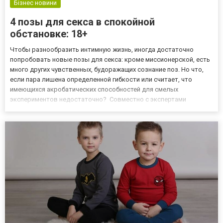
Бізнес новини
4 позы для секса в спокойной
обстановке: 18+
Чтобы разнообразить интимную жизнь, иногда достаточно
попробовать новые позы для секса: кроме миссионерской, есть
много других чувственных, будоражащих сознание поз. Но что,
если пара лишена определенной гибкости или считает, что
имеющихся акробатических способностей для смелых
экспериментов недостаточно? Совместно с экспертами
легендарного бренда “Дюрекс”, мы подготовили шпаргалку из
четырех позиций для интима в романтической обстановке.
Утюжок Массаж-п...