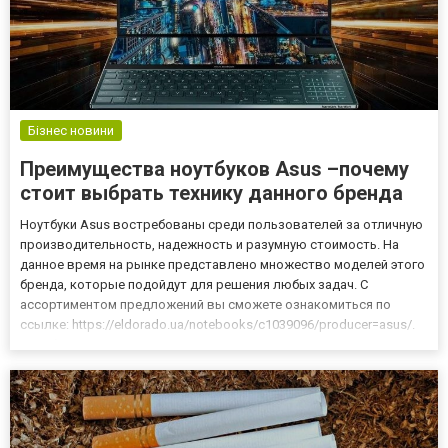
Бізнес новини
Преимущества ноутбуков Asus –почему
стоит выбрать технику данного бренда
Ноутбуки Asus востребованы среди пользователей за отличную
производительность, надежность и разумную стоимость. На
данное время на рынке представлено множество моделей этого
бренда, которые подойдут для решения любых задач. С
ассортиментом предложений вы сможете ознакомиться по
ссылке: https://eldorado.ua/notebooks/c1039096/producer=asus/.
Ноутбуки Асус – преимущества Компания начала производство
техники еще в конце прошлого столетия. За долгие годы работ...