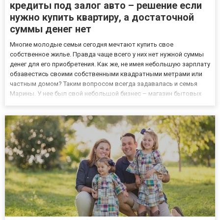
кредиты под залог авто – решение если
нужно купить квартиру, а достаточной
суммы денег нет
Многие молодые семьи сегодня мечтают купить свое
собственное жилье. Правда чаще всего у них нет нужной суммы
денег для его приобретения. Как же, не имея небольшую зарплату
обзавестись своими собственными квадратными метрами или
частным домом? Таким вопросом всегда задавалась и семья
Марины. У нее был свой небольшой бизнес – магазин бытовых
товаров, а ее муж работал в местной больнице врачом. Правда
их доходов все равно не хватало, чтобы отлаживать на покуп...