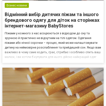
Бізнес новини
Відмінний вибір дитячих піжам та іншого
брендового одягу для діток на сторінках
інтернет-магазину BabyStores
Піжами у кожного з нас асоціюються з відходом до сну та
зручною й практично не відчутним на тілі одягом. Одягання
піжами або нічної сорочки – процес, який може налаштовувати
дитину на неймовірне розслаблення та прийдешній сон. Якщо вам
важливо в чому саме ходить, грає, стрибає і особливо спить ваш
малюк, і ви хотіли б купувати для нього дійсно найкращий одяг
від брендових виробників, що з кращого боку заявили про себе у
всьому світі, у нас для вас є відмін...