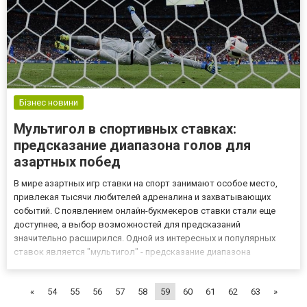
Бізнес новини
Мультигол в спортивных ставках:
предсказание диапазона голов для
азартных побед
В мире азартных игр ставки на спорт занимают особое место,
привлекая тысячи любителей адреналина и захватывающих
событий. С появлением онлайн-букмекеров ставки стали еще
доступнее, а выбор возможностей для предсказаний
значительно расширился. Одной из интересных и популярных
ставок является "мультигол" - предсказание диапазона
количества голов, забитых в матче. Давайте разберемся, что
такое мультигол, как он работает, и почему он привлекает
«
54
55
56
57
58
59
60
61
62
63
»
ставочных энтуз...