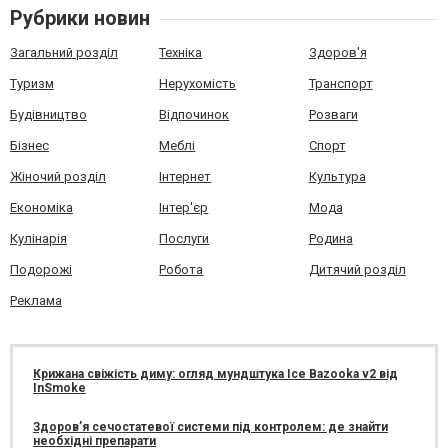
Рубрики новин
Загальний розділ
Техніка
Здоров'я
Туризм
Нерухомість
Транспорт
Будівництво
Відпочинок
Розваги
Бізнес
Меблі
Спорт
Жіночий розділ
Інтернет
Культура
Економіка
Інтер'єр
Мода
Кулінарія
Послуги
Родина
Подорожі
Робота
Дитячий розділ
Реклама
Крижана свіжість диму: огляд мундштука Ice Bazooka v2 від
InSmoke
Здоров’я сечостатевої системи під контролем: де знайти
необхідні препарати