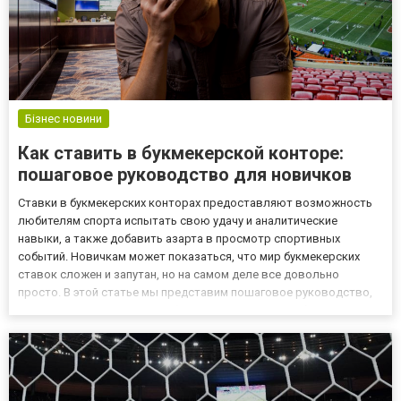
Бізнес новини
Как ставить в букмекерской конторе:
пошаговое руководство для новичков
Ставки в букмекерских конторах предоставляют возможность
любителям спорта испытать свою удачу и аналитические
навыки, а также добавить азарта в просмотр спортивных
событий. Новичкам может показаться, что мир букмекерских
ставок сложен и запутан, но на самом деле все довольно
просто. В этой статье мы представим пошаговое руководство,
которое поможет вам разобраться, как ставить в букмекерской
конторе и начать свой путь к успешным ставкам. Выбор
надежной бук...