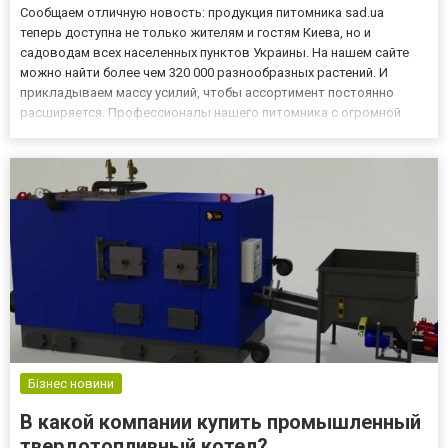
Сообщаем отличную новость: продукция питомника sad.ua
теперь доступна не только жителям и гостям Киева, но и
садоводам всех населенных пунктов Украины. На нашем сайте
можно найти более чем 320 000 разнообразных растений. И
прикладываем массу усилий, чтобы ассортимент постоянно
расширяется. Профессионалы нашего питомника с огромной
любовью и достойными знаниями и навыками выращивают
деревья, кустарники, цветы. Упаковка заказа для отправки –
отдельная наука....
Бізнес новини
В какой компании купить промышленный
твердотопливный котел?