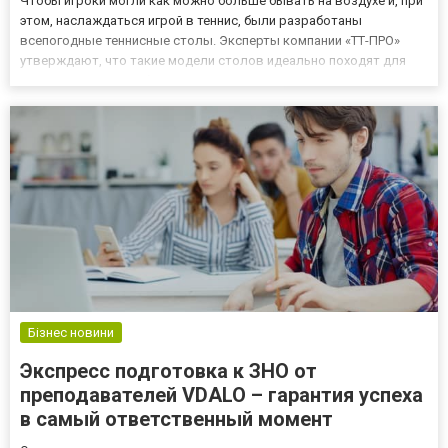
Чтобы игроки могли как можно больше бывать на воздухе и, при
этом, наслаждаться игрой в теннис, были разработаны
всепогодные теннисные столы. Эксперты компании «ТТ-ПРО»
утверждают, что такие модели столов идеально походят для
игр на воздухе в любую погоду. Стол для тенниса всепогодный
имеет прочную и надежную конструкцию, а каркас выполнен из
из...
Бізнес новини
Экспресс подготовка к ЗНО от
преподавателей VDALO – гарантия успеха
в самый ответственный момент