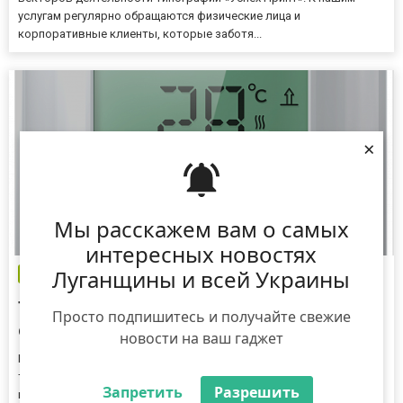
услугам регулярно обращаются физические лица и
корпоративные клиенты, которые заботя...
×
Мы расскажем вам о самых
интересных новостях
Луганщины и всей Украины
Бізнес новини
Теплоаккумуляторы - разновидности и
Просто подпишитесь и получайте свежие
свойства
новости на ваш гаджет
На рынке представлено множество разновидностей
теплоаккумуляторов. Каждая модель имеет свои особенности -
Запретить
Разрешить
преимущества и недостатки. Такую продукцию рекомендовано