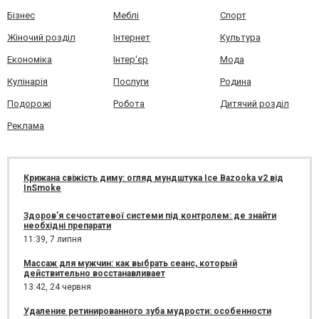
Бізнес
Меблі
Спорт
Жіночий розділ
Інтернет
Культура
Економіка
Інтер'єр
Мода
Кулінарія
Послуги
Родина
Подорожі
Робота
Дитячий розділ
Реклама
Крижана свіжість диму: огляд мундштука Ice Bazooka v2 від
InSmoke
Здоров’я сечостатевої системи під контролем: де знайти
необхідні препарати
11:39,
7 липня
Массаж для мужчин: как выбрать сеанс, который
действительно восстанавливает
13:42,
24 червня
Удаление ретинированного зуба мудрости: особенности