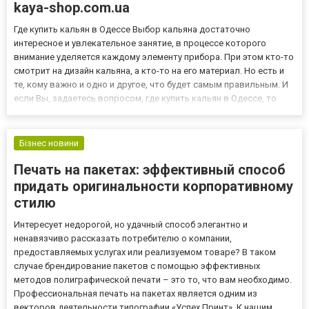
kaya-shop.com.ua
Где купить кальян в Одессе Выбор кальяна достаточно
интересное и увлекательное занятие, в процессе которого
внимание уделяется каждому элементу прибора. При этом кто-то
смотрит на дизайн кальяна, а кто-то на его материал. Но есть и
те, кому важно и одно и другое, что будет самым правильным. И
если Вы, задаетесь вопросом, где купить кальян в Одессе, то
наш магазин всегда к Вашим услугам. Большой ассортимент и
приемлемые цены порадуют каждого посетителя. И к...
Бізнес новини
Печать на пакетах: эффективный способ
придать оригинальности корпоративному
стилю
Интересует недорогой, но удачный способ элегантно и
ненавязчиво рассказать потребителю о компании,
предоставляемых услугах или реализуемом товаре? В таком
случае брендирование пакетов с помощью эффективных
методов полиграфической печати – это то, что вам необходимо.
Профессиональная печать на пакетах является одним из
векторов деятельности типографии «Успех Принт». К нашим