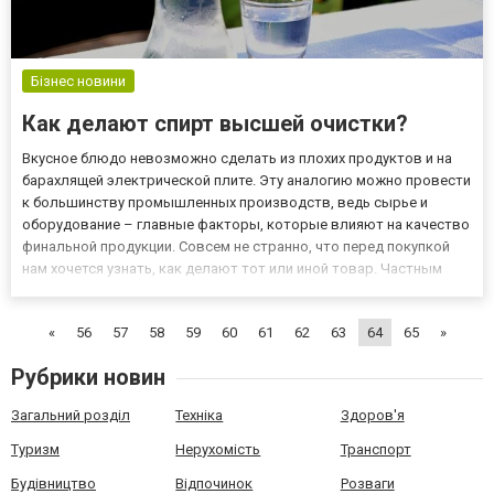
Бізнес новини
Как делают спирт высшей очистки?
Вкусное блюдо невозможно сделать из плохих продуктов и на
барахлящей электрической плите. Эту аналогию можно провести
к большинству промышленных производств, ведь сырье и
оборудование – главные факторы, которые влияют на качество
финальной продукции. Совсем не странно, что перед покупкой
нам хочется узнать, как делают тот или иной товар. Частным
случаем такого интереса является вопрос о том, как
изготавливают спирт высшей очистки. Какое оборудование
«
56
57
58
59
60
61
62
63
64
65
»
исполь...
Рубрики новин
Загальний розділ
Техніка
Здоров'я
Туризм
Нерухомість
Транспорт
Будівництво
Відпочинок
Розваги