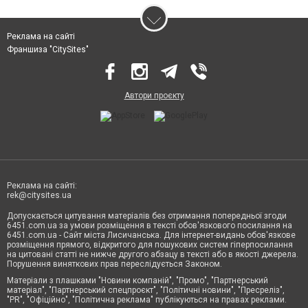
Реклама на сайті
Франшиза "CitySites"
Автори проєкту
Реклама на сайті:
rek@citysites.ua
Допускається цитування матеріалів без отримання попередньої згоди
6451.com.ua за умови розміщення в тексті обов'язкового посилання на
6451.com.ua - Сайт міста Лисичанська. Для інтернет-видань обов'язкове
розміщення прямого, відкритого для пошукових систем гіперпосилання
на цитовані статті не нижче другого абзацу в тексті або в якості джерела.
Порушення виняткових прав переслідується Законом.
Матеріали з плашками "Новини компаній", "Промо", "Партнерський
матеріал", "Партнерський спецпроєкт", "Політичні новини", "Пресреліз",
"PR", "Офіційно", "Політична реклама" публікуються на правах реклами.