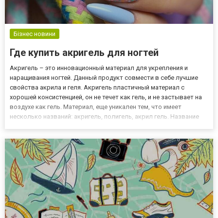
Бізнес новини
Где купить акригель для ногтей
Акригель – это инновационный материал для укрепления и
наращивания ногтей. Данный продукт совмести в себе лучшие
свойства акрила и геля. Акригель пластичный материал с
хорошей консистенцией, он не течет как гель, и не застывает на
воздухе как гель. Материал, еще уникален тем, что имеет
несколько названий: акригель, полигель, акрил гель. Название
зависит от бренда. Таким образом, один и тот же материал
разные фирмы, называют по-своему. Так как полигель дост...