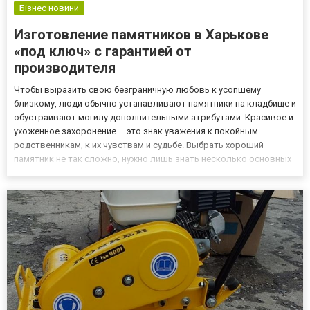
Бізнес новини
Изготовление памятников в Харькове
«под ключ» с гарантией от
производителя
Чтобы выразить свою безграничную любовь к усопшему
близкому, люди обычно устанавливают памятники на кладбище и
обустраивают могилу дополнительными атрибутами. Красивое и
ухоженное захоронение – это знак уважения к покойным
родственникам, к их чувствам и судьбе. Выбрать хороший
памятник не так сложно, нужно лишь знать несколько основных
показателей качества и найти надежного производителя.
Изготовление памятников в Харькове предлагает компания-
производитель...