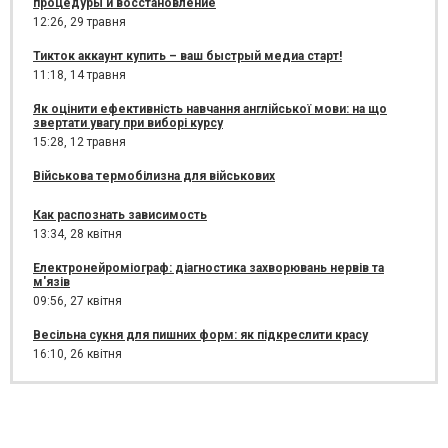
процедуры и восстановление
12:26,
29 травня
Тикток аккаунт купить – ваш быстрый медиа старт!
11:18,
14 травня
Як оцінити ефективність навчання англійської мови: на що
звертати увагу при виборі курсу
15:28,
12 травня
Військова термобілизна для військових
Как распознать зависимость
13:34,
28 квітня
Електронейроміограф: діагностика захворювань нервів та
м'язів
09:56,
27 квітня
Весільна сукня для пишних форм: як підкреслити красу
16:10,
26 квітня