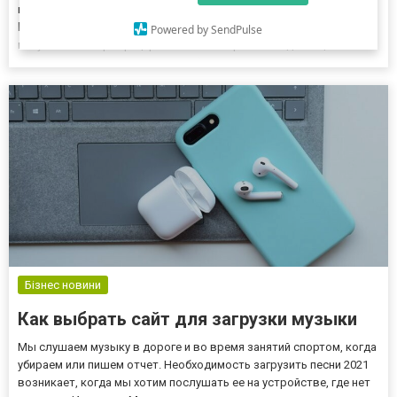
покупать в надежной компании https://aqua-
life.ua/category/teploakkumulirujushie-baki/, которая предлагает
Powered by SendPulse
покупателям сертифицированный товар по выгодным ценам.
Если возникнут сложности с выбором, то менеджер-консультант
поможет Вам подобрать подходящую модель. Выбирая
устройство необходимо учит...
Бізнес новини
Как выбрать сайт для загрузки музыки
Мы слушаем музыку в дороге и во время занятий спортом, когда
убираем или пишем отчет. Необходимость загрузить песни 2021
возникает, когда мы хотим послушать ее на устройстве, где нет