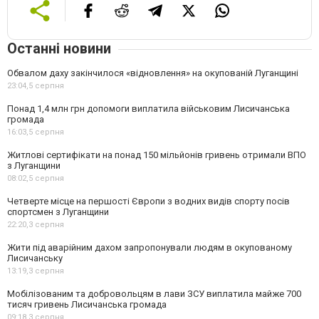
Останні новини
Обвалом даху закінчилося «відновлення» на окупованій Луганщині
23:04,
5 серпня
Понад 1,4 млн грн допомоги виплатила військовим Лисичанська
громада
16:03,
5 серпня
Житлові сертифікати на понад 150 мільйонів гривень отримали ВПО
з Луганщини
08:02,
5 серпня
Четверте місце на першості Європи з водних видів спорту посів
спортсмен з Луганщини
22:20,
3 серпня
Жити під аварійним дахом запропонували людям в окупованому
Лисичанську
13:19,
3 серпня
Мобілізованим та добровольцям в лави ЗСУ виплатила майже 700
тисяч гривень Лисичанська громада
09:18,
3 серпня