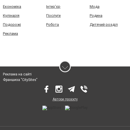
Економіка
Інтер'єр
Мода
Кулінарія
Послуги
Родина
Подорожі
Робота
Дитячий розділ
Реклама
Реклама на сайті
Франшиза "CitySites"
Автори проєкту