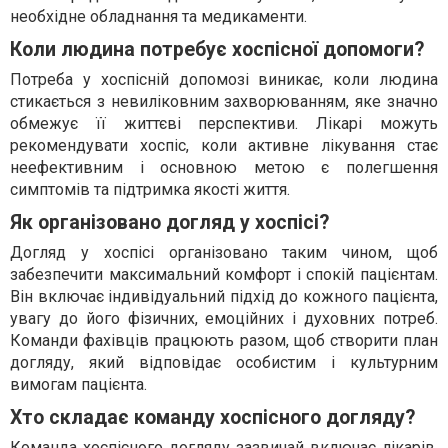
необхідне обладнання та медикаменти.
Коли людина потребує хоспісної допомоги?
Потреба у хоспісній допомозі виникає, коли людина
стикається з невиліковним захворюванням, яке значно
обмежує її життєві перспективи. Лікарі можуть
рекомендувати хоспіс, коли активне лікування стає
неефективним і основною метою є полегшення
симптомів та підтримка якості життя.
Як організовано догляд у хоспісі?
Догляд у хоспісі організовано таким чином, щоб
забезпечити максимальний комфорт і спокій пацієнтам.
Він включає індивідуальний підхід до кожного пацієнта,
увагу до його фізичних, емоційних і духовних потреб.
Команди фахівців працюють разом, щоб створити план
догляду, який відповідає особистим і культурним
вимогам пацієнта.
Хто складає команду хоспісного догляду?
Команда хоспісного догляду зазвичай включає лікарів,