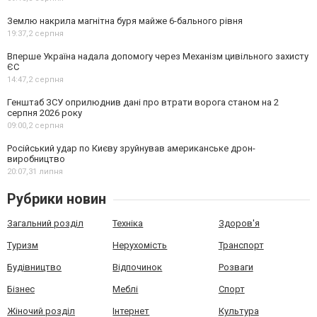
Землю накрила магнітна буря майже 6-бального рівня
19:37,
2 серпня
Вперше Україна надала допомогу через Механізм цивільного захисту
ЄС
14:47,
2 серпня
Генштаб ЗСУ оприлюднив дані про втрати ворога станом на 2
серпня 2026 року
09:00,
2 серпня
Російський удар по Києву зруйнував американське дрон-
виробництво
20:07,
31 липня
Рубрики новин
Загальний розділ
Техніка
Здоров'я
Туризм
Нерухомість
Транспорт
Будівництво
Відпочинок
Розваги
Бізнес
Меблі
Спорт
Жіночий розділ
Інтернет
Культура