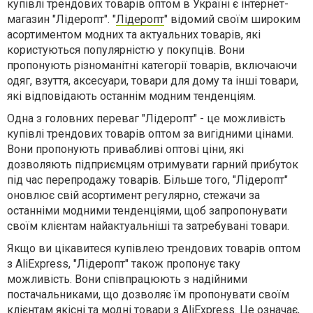
купівлі трендових товарів оптом в Україні є інтернет-
магазин "Лідеропт". "
Лідеропт
" відомий своїм широким
асортиментом модних та актуальних товарів, які
користуються популярністю у покупців. Вони
пропонують різноманітні категорії товарів, включаючи
одяг, взуття, аксесуари, товари для дому та інші товари,
які відповідають останнім модним тенденціям.
Одна з головних переваг "Лідеропт" - це можливість
купівлі трендових товарів оптом за вигідними цінами.
Вони пропонують привабливі оптові ціни, які
дозволяють підприємцям отримувати гарний прибуток
під час перепродажу товарів. Більше того, "Лідеропт"
оновлює свій асортимент регулярно, стежачи за
останніми модними тенденціями, щоб запропонувати
своїм клієнтам найактуальніші та затребувані товари.
Якщо ви цікавитеся купівлею трендових товарів оптом
з AliExpress, "Лідеропт" також пропонує таку
можливість. Вони співпрацюють з надійними
постачальниками, що дозволяє їм пропонувати своїм
клієнтам якісні та модні товари з AliExpress. Це означає,