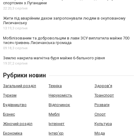
спортсмен з Луганщини
22:20,
3 серпня
Жити під аварійним дахом запропонували людям в окупованому
Лисичанську
13:19,
3 серпня
Мобілізованим та добровольцям в лави ЗСУ виплатила майже 700
тисяч гривень Лисичанська громада
09:18,
3 серпня
Землю накрила магнітна буря майже 6-бального рівня
19:37,
2 серпня
Рубрики новин
Загальний розділ
Техніка
Здоров'я
Туризм
Нерухомість
Транспорт
Будівництво
Відпочинок
Розваги
Бізнес
Меблі
Спорт
Жіночий розділ
Інтернет
Культура
Економіка
Інтер'єр
Мода