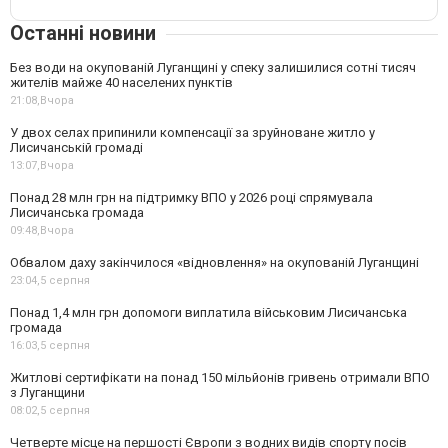
Останні новини
Без води на окупованій Луганщині у спеку залишилися сотні тисяч
жителів майже 40 населених пунктів
21:08,
Вчора
У двох селах припинили компенсації за зруйноване житло у
Лисичанській громаді
13:07,
Вчора
Понад 28 млн грн на підтримку ВПО у 2026 році спрямувала
Лисичанська громада
09:48,
Вчора
Обвалом даху закінчилося «відновлення» на окупованій Луганщині
23:04,
5 серпня
Понад 1,4 млн грн допомоги виплатила військовим Лисичанська
громада
16:03,
5 серпня
Житлові сертифікати на понад 150 мільйонів гривень отримали ВПО
з Луганщини
08:02,
5 серпня
Четверте місце на першості Європи з водних видів спорту посів