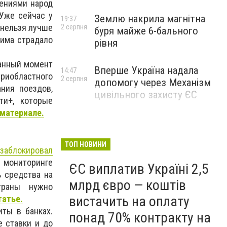
лениями народ
 Уже сейчас у
Землю накрила магнітна
19:37
 нельзя лучше
2 серпня
буря майже 6-бального
жима страдало
рівня
данный момент
Вперше Україна надала
14:47
иобластного
2 серпня
допомогу через Механізм
ния поездов,
цивільного захисту ЄС
ти+, которые
материале.
ТОП НОВИНИ
аблокировал
 мониторинге
ЄС виплатив Україні 2,5
ь средства на
млрд євро — коштів
траны нужно
вистачить на оплату
татье.
иты в банках.
понад 70% контракту на
е ставки и до