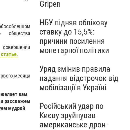
Gripen
НБУ підняв облікову
 обособленном
ставку до 15,5%:
го общества
причини посилення
 совершении
монетарної політики
 статье.
Уряд змінив правила
ервого месяца
надання відстрочок від
мобілізації в Україні
 желает вам
а и расскажем
Російський удар по
руем мудрой
Києву зруйнував
американське дрон-