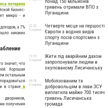
понад 150 мільйонів
еса потеряла
гривень отримали ВПО з
йской бизнес-
Луганщини
яет микро - и
Четверте місце на першості
22:20
доходов, а 7%
3 серпня
Європи з водних видів
ошло никаких
спорту посів спортсмен з
Луганщини
лабление
Жити під аварійним дахом
13:19
3 серпня
запропонували людям в
то значит, что
окупованому Лисичанську
лей. Хорошая
сем остальным
Мобілізованим та
 порадоваться
09:18
3 серпня
добровольцям в лави ЗСУ
и в стране
в
виплатила майже 700 тисяч
гривень Лисичанська
дворников,
громада
оки получения