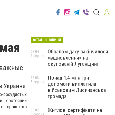
ОСТАННІ НОВИНИ
 мая
Обвалом даху закінчилося
23:04
5 серпня
«відновлення» на
окупованій Луганщині
 важные
Понад 1,4 млн грн
16:03
5 серпня
допомоги виплатила
в Украине
військовим Лисичанська
но-сосудистых
громада
и состоянии
го городского
Житлові сертифікати на
08:02
5 серпня