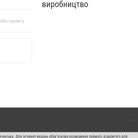
виробництво
тобы оценить
ичанська. Для інтернет-видань обов'язкове розміщення прямого, відкритого для