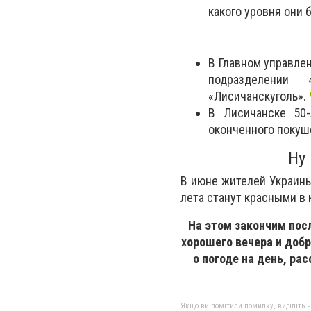
какого уровня они 
В Главном управле
подразделении 
«Лисичанскуголь».
В Лисичанске 50
оконченного покуш
Ну 
В июне жителей Украины
лета станут красными в
На этом закончим пос
хорошего вечера и добр
о погоде на день, ра
Якщо ви помітили помилку, виділіть нео