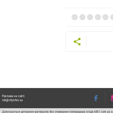
Реклама на сайті:
rek@citysites.ua
Допускається цитування матеріалів без отримання попередньої згоди 6451.com.ua за