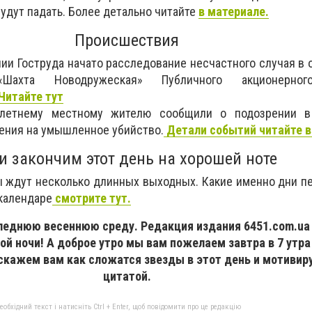
будут падать. Более детально читайте
в материале.
Происшествия
нии Гоструда начато расследование несчастного случая в
«Шахта Новодружеская» Публичного акционерно
Читайте тут
-летнему местному жителю сообщили о подозрении в
ения на умышленное убийство.
Детали событий читайте в
и закончим этот день на хорошей ноте
 ждут несколько длинных выходных. Какие именно дни п
 календаре
смотрите тут.
леднюю весеннюю среду. Редакция издания 6451.com.ua
ой ночи! А доброе утро мы вам пожелаем завтра в 7 утр
сскажем вам как сложатся звезды в этот день и мотиви
цитатой.
бхідний текст і натисніть Ctrl + Enter, щоб повідомити про це редакцію