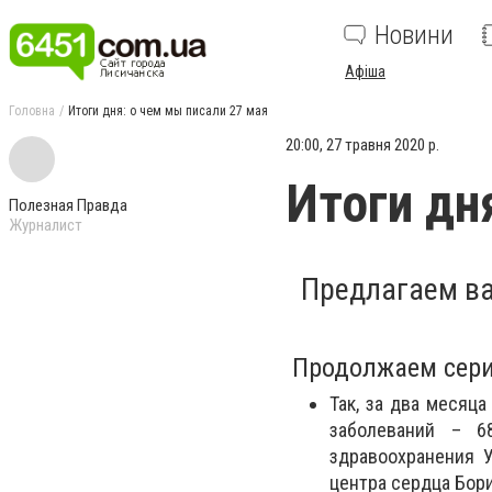
Новини
Афіша
Головна
Итоги дня: о чем мы писали 27 мая
20:00, 27 травня 2020 р.
Итоги дн
Полезная Правда
Журналист
Предлагаем в
Продолжаем серию
Так, за два месяц
заболеваний – 6
здравоохранения У
центра сердца Бор