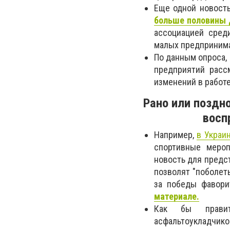
Еще одной новость
больше половины 
ассоциацией среди
малых предпринима
По данным опроса,
предприятий рас
изменений в работ
Рано или поздн
восп
Например,
в Украи
спортивные мероп
новость для предс
позволят "поболет
за победы фавори
материале.
Как бы правит
асфальтоукладчиков