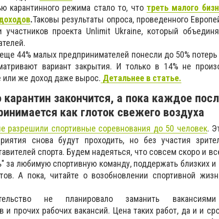
ю карантинного режима стало то, что
треть малого бизн
доходов
.
Таковы результаты опроса, проведенного Европе
 участников проекта Unlimit Ukraine, который объедин
телей.
 еще
44% малых предпринимателей понесли до 50% потерь 
сматривают
вариант закрытия.
И только в 14% не произ
е или же доход даже вырос.
Детальнее в статье.
о карантин закончится, а пока каждое пос
ринимается как глоток свежего воздуха
не разрешили спортивные соревнования до 50 человек
. Э
риятия снова будут проходить, но без участия зрите
тавителей спорта. Будем надеяться, что совсем скоро и в
ь" за любимую спортивную команду, поддержать близких и
тов. А пока, читайте о возобновлении спортивной жизн
ельство не планировало заманить вакансиями 
 и прочих рабочих вакансий. Цена таких работ, да и и ср