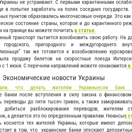
Украины не устраивают. С первыми карантинными ослаб
це в попытке заработать на полях соседних государств.
ных пунктов образовались многочасовые очереди. Это как
еское состояние страны, которое и до карантинного ре
и на границе вы можете почитать
в статье.
нный транспорт пытается возобновить свою работу. На 
 городского, пригородного и междугороднего внутр
ализныця" так же готовится к возобновлению курсирова
ыла продажу билетов на скоростные поезда Интерси
ы с 1 июня. С перечнем направлений можете ознакомится
в 
Экономические новости Украины
али, что делать жителям Украины
если банк з
е банки после вступления в силу закона о финансовом
ь переводы до пяти тысяч гривен, а также замораживат
ы добиться разблокирования переводов, жителям с
анк, а делается это по определенным правилам. Нюансы
в с
ь коснется тех жителей Украины, которые имеют деп
оз
стоит в том, что украинские банки опускают депозитны