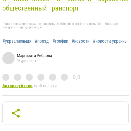
общественный транспорт
Якщо ви помітили помилку, виділіть необхідний текст і натисніть Ctrl + Enter, щоб
повідомити про це редакцію
#укрзализныця
#поезд
#график
#новости
#новости украины
Маргарита Реброва
Журналист
0,0
Авторизуйтесь
, щоб оцінити