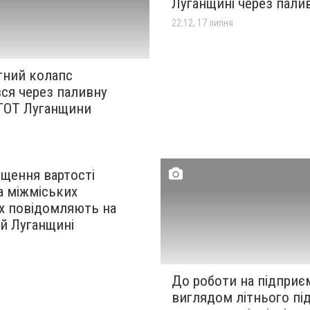
Луганщині через пали
22:12, 17 липня
тний колапс
ся через паливну
 ТОТ Луганщини
я
ищення вартості
а міжміських
х повідомляють на
й Луганщині
я
До роботи на підприє
виглядом літнього пі