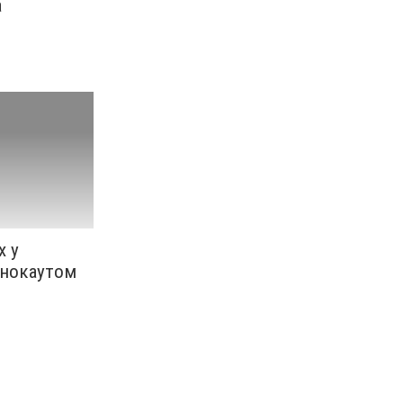
а
х у
 нокаутом