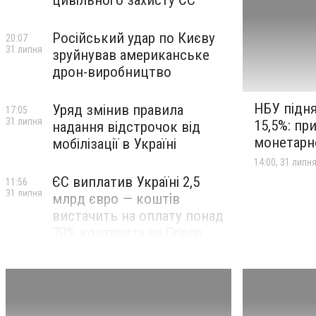
цивільного захисту ЄС
Російський удар по Києву
20:07
31 липня
зруйнував американське
дрон-виробництво
НБУ підня
Уряд змінив правила
17:05
31 липня
15,5%: пр
надання відстрочок від
монетарн
мобілізації в Україні
14:00, 31 липн
ЄС виплатив Україні 2,5
11:56
31 липня
млрд євро — коштів
вистачить на оплату понад
70% контракту на Gripen
Без доступу до медичної
13:40
20 липня
допомоги залишилися
люди з інвалідністю на ТОТ