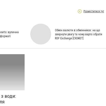
Розміститися тут
Обмін валюти в обмінниках: на що
earts: вулична
звернути увагу та чому варто обрати
 форматі
RDF Exchange [СЮЖЕТ]
з води:
ля