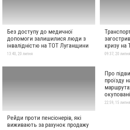
Луганщини
Транспортний колапс
09:37
20 липня
загострився через паливну
Без доступу до медичної
Транспор
кризу на ТОТ Луганщини
допомоги залишилися люди з
загострив
інвалідністю на ТОТ Луганщини
кризу на
Міжміський транспорт
22:12
17 липня
подорожчав на окупованій
13:40, 20 липня
09:37, 20 липн
Луганщині через паливну
кризу
Про підв
проїзду н
маршрута
окуповані
22:59, 15 липн
Рейди проти пенсіонерів, які
виживають за рахунок продажу