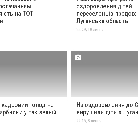
остачанням
оздоровлення дітей
яють на ТОТ
переселенців продов
и
Луганська область
я
22:29, 10 липня
 кадровий голод не
На оздоровлення до С
гарбники у так званій
вирушили діти з Луга
22:15, 8 липня
я