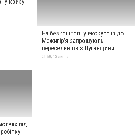
вну кризу
На безкоштовну екскурсію до
Межигір’я запрошують
переселенців з Луганщини
21:50, 13 липня
мствах під
дробітку