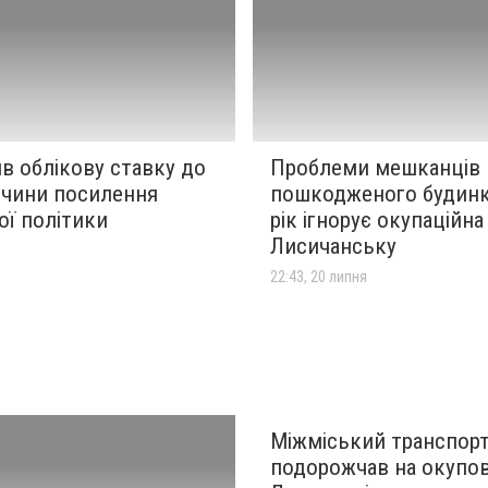
в облікову ставку до
Проблеми мешканців
ичини посилення
пошкодженого будин
ої політики
рік ігнорує окупаційна
Лисичанську
я
22:43, 20 липня
Міжміський транспор
подорожчав на окупов