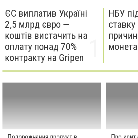
ЄС виплатив Україні
НБУ пі
2,5 млрд євро —
ставку 
коштів вистачить на
причин
оплату понад 70%
монета
контракту на Gripen
Подорожчання продуктів
Про крити