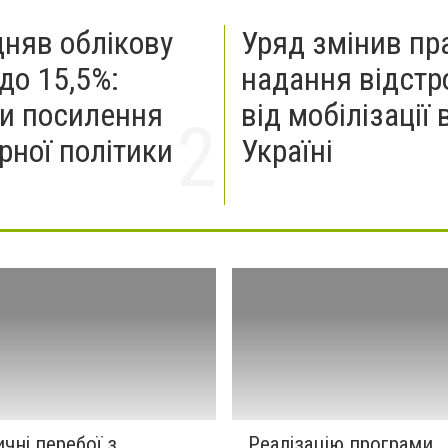
дняв облікову
Уряд змінив пр
до 15,5%:
надання відстр
и посилення
від мобілізації 
рної політики
Україні
чні перебої з
Реалізацію програми