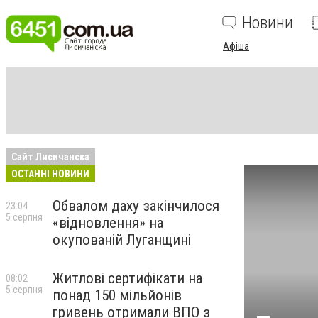
Новини
Афіша
Сайт Лисичанска
ОСТАННІ НОВИНИ
Обвалом даху закінчилося
23:04
5 серпня
«відновлення» на
окупованій Луганщині
Житлові сертифікати на
08:02
5 серпня
понад 150 мільйонів
гривень отримали ВПО з