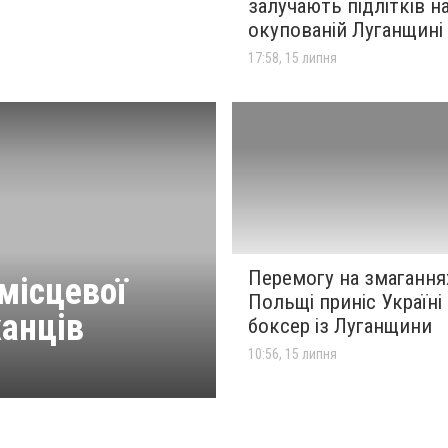
залучають підлітків н
окупованій Луганщині
17:58, 15 липня
Перемогу на змагання
місцевої
Польщі приніс Україні
анців
боксер із Луганщини
10:56, 15 липня