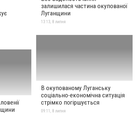
залишилася частина окупованої
жує
Луганщини
13:13, 8 липня
В окупованому Луганську
соціально-економічна ситуація
ловенії
стрімко погіршується
нщини
09:11, 8 липня