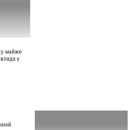
ку майже
 влада у
т
аній