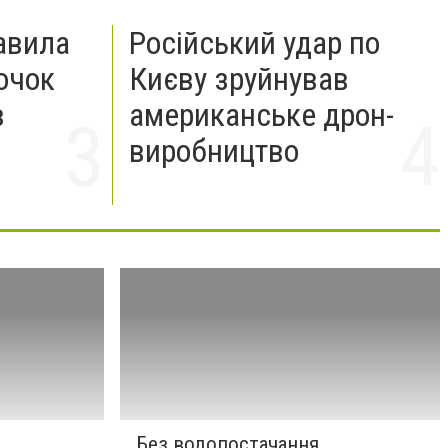
авила
Російський удар по
очок
Києву зруйнував
в
американське дрон-
виробництво
Без водопостачання