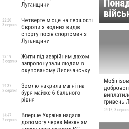
Понад
Луганщини
війсь
Четверте місце на першості
22:20
3 серпня
Європи з водних видів
спорту посів спортсмен з
Луганщини
Жити під аварійним дахом
13:19
3 серпня
запропонували людям в
окупованому Лисичанську
Мобілізо
Землю накрила магнітна
19:37
добровол
2 серпня
буря майже 6-бального
виплатил
рівня
гривень 
09:18, 3 серпн
Вперше Україна надала
14:47
2 серпня
допомогу через Механізм