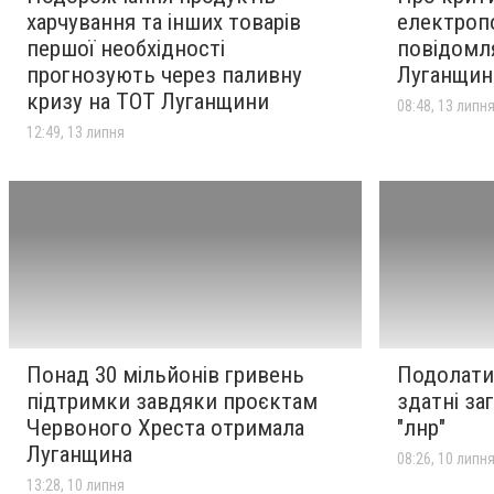
харчування та інших товарів
електроп
першої необхідності
повідомл
прогнозують через паливну
Луганщин
кризу на ТОТ Луганщини
08:48, 13 липн
12:49, 13 липня
Понад 30 мільйонів гривень
Подолати
підтримки завдяки проєктам
здатні за
Червоного Хреста отримала
"лнр"
Луганщина
08:26, 10 липн
13:28, 10 липня