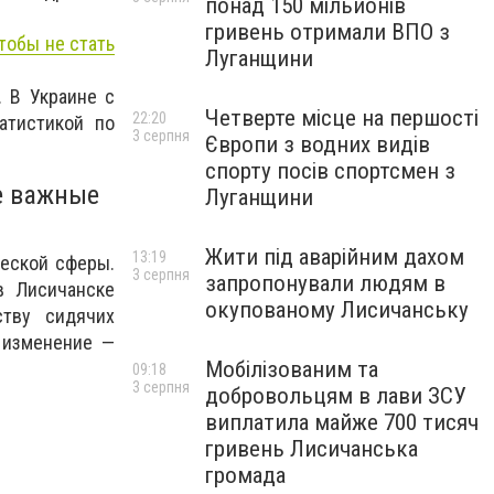
понад 150 мільйонів
гривень отримали ВПО з
тобы не стать
Луганщини
. В Украине с
Четверте місце на першості
22:20
атистикой по
3 серпня
Європи з водних видів
спорту посів спортсмен з
е важные
Луганщини
Жити під аварійним дахом
13:19
ческой сферы.
3 серпня
запропонували людям в
в Лисичанске
окупованому Лисичанську
ству сидячих
 изменение —
Мобілізованим та
09:18
3 серпня
добровольцям в лави ЗСУ
виплатила майже 700 тисяч
гривень Лисичанська
громада