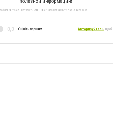
полезной информации!
бхідний текст і натисніть Ctrl + Enter, щоб повідомити про це редакцію
0,0
Оцініть першим
Авторизуйтесь
, щоб