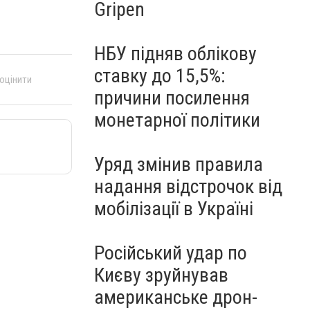
Gripen
НБУ підняв облікову
ставку до 15,5%:
 оцінити
причини посилення
монетарної політики
Уряд змінив правила
надання відстрочок від
мобілізації в Україні
Російський удар по
Києву зруйнував
американське дрон-