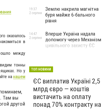
Землю накрила магнітна
19:37
ования
2 серпня
буря майже 6-бального
рівня
Вперше Україна надала
14:47
ого оказалось
2 серпня
допомогу через Механізм
накомиться в
цивільного захисту ЄС
изошло между
увидим тонны
ТОП НОВИНИ
 ящиках. Но у
айте на
нашем
ЄС виплатив Україні 2,5
млрд євро — коштів
апоминаем,
вистачить на оплату
. Там вы
понад 70% контракту на
огой другой