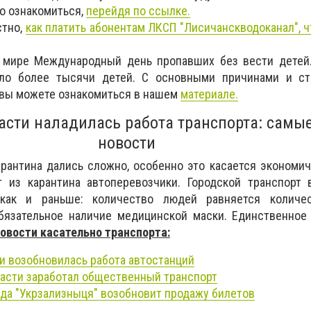
о ознакомиться,
перейдя по ссылке.
стно,
как платить абонентам ЛКСП "Лисичанскводоканал", ч
в мире Международный день пропавших без вести детей
зло более тысячи детей. С основными причинами и ст
 вы можете ознакомиться в нашем
материале.
асти наладилась работа транспорта: самы
новости
рантина дались сложно, особенно это касается экономи
 из карантина автоперевозчики. Городской транспорт 
 как и раньше: количество людей равняется количе
бязательное наличие медицинской маски. Единственное
овости касательно транспорта:
ти возобновилась работа автостанций
ласти заработал общественный транспорт
гда "Укрзализныця" возобновит продажу билетов