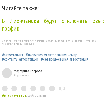
Читайте также:
В Лисичанске будут отключать свет:
график
Якщо ви помітили помилку, виділіть необхідний текст і натисніть Ctrl + Enter, щоб
повідомити про це редакцію
#автостаниця
#лисичанская автостанция номер
#контакты автостанции
#северодонецкая автостанция
Маргарита Реброва
Журналист
0,0
Авторизуйтесь
, щоб оцінити