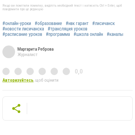
Якщо ви помітили помилку, виділіть необхідний текст і натисніть Ctrl + Enter, щоб
повідомити про це редакцію
#онлайн-уроки
#образование
#нвк гарант
#лисичанск
#новости лисичанска
#трансляция уроков
#расписание уроков
#программа
#школа онлайн
#каналы
Маргарита Реброва
Журналист
0,0
Авторизуйтесь
, щоб оцінити