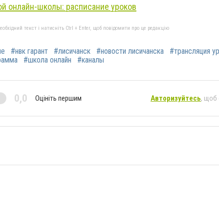
ой онлайн-школы: расписание уроков
бхідний текст і натисніть Ctrl + Enter, щоб повідомити про це редакцію
ие
#нвк гарант
#лисичанск
#новости лисичанска
#трансляция у
рамма
#школа онлайн
#каналы
0,0
Оцініть першим
Авторизуйтесь
, щоб