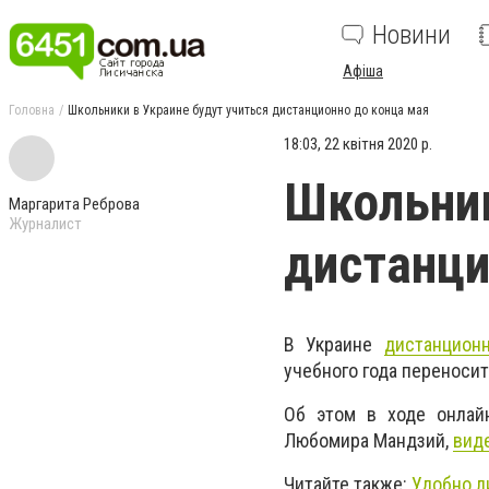
Новини
Афіша
Головна
Школьники в Украине будут учиться дистанционно до конца мая
18:03, 22 квітня 2020 р.
Школьник
Маргарита Реброва
Журналист
дистанци
В Украине
дистанцион
учебного года переносит
Об этом в ходе онлайн
Любомира Мандзий,
виде
Читайте также:
Удобно л