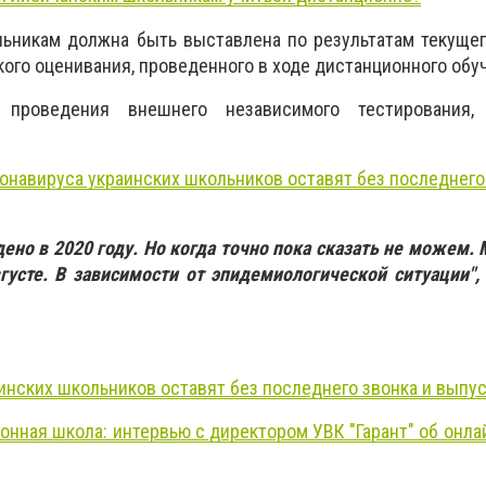
льникам должна быть выставлена по результатам текуще
кого оценивания, проведенного в ходе дистанционного обу
 проведения внешнего независимого тестирования
ронавируса украинских школьников оставят без последнего
дено в 2020 году. Но когда точно пока сказать не можем.
усте. В зависимости от эпидемиологической ситуации",
аинских школьников оставят без последнего звонка и выпу
нная школа: интервью с директором УВК "Гарант" об онлай