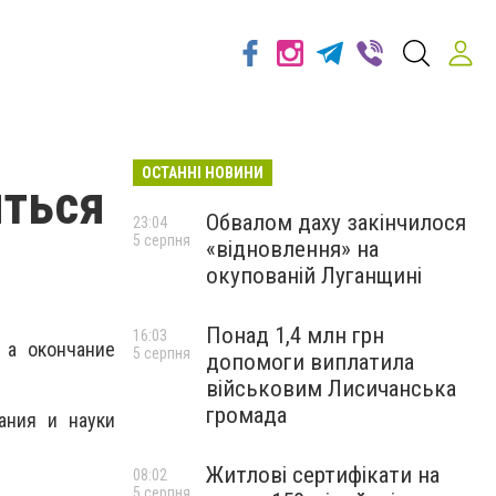
ОСТАННІ НОВИНИ
иться
Обвалом даху закінчилося
23:04
5 серпня
«відновлення» на
окупованій Луганщині
Понад 1,4 млн грн
16:03
 а окончание
5 серпня
допомоги виплатила
військовим Лисичанська
громада
ания и науки
Житлові сертифікати на
08:02
5 серпня