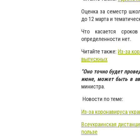
Оценка за семестр шко
до 12 марта и тематичес
Что касается сроков
определенности нет.
Читайте также:
Из-за ко
выпускных
"Оно точно будет прове
июне, может быть в авг
министра.
Новости по теме:
Из-за коронавируса укр
Всеукраинская дистанцио
пользе