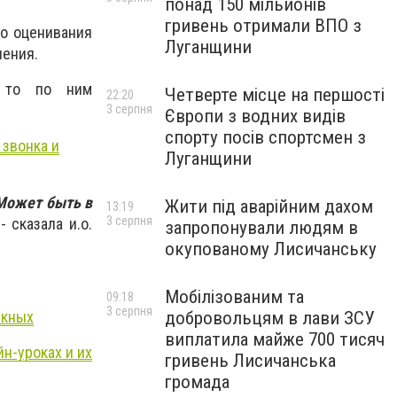
понад 150 мільйонів
гривень отримали ВПО з
го оценивания
Луганщини
чения.
, то по ним
Четверте місце на першості
22:20
3 серпня
Європи з водних видів
спорту посів спортсмен з
 звонка и
Луганщини
 Может быть в
Жити під аварійним дахом
13:19
3 серпня
- сказала и.о.
запропонували людям в
окупованому Лисичанську
Мобілізованим та
09:18
3 серпня
скных
добровольцям в лави ЗСУ
виплатила майже 700 тисяч
н-уроках и их
гривень Лисичанська
громада