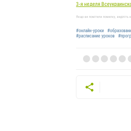
3-я неделя Всеукраинск
Якщо ви помітили помилку, виділіть нео
#онлайн-уроки
#образован
#расписание уроков
#прог