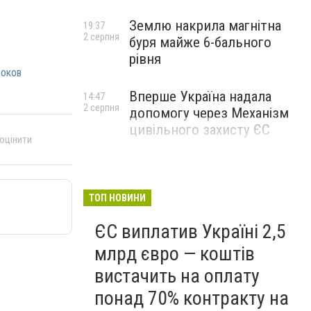
Землю накрила магнітна
19:37
2 серпня
буря майже 6-бального
рівня
роков
Вперше Україна надала
14:47
2 серпня
допомогу через Механізм
цивільного захисту ЄС
 оцінити
ТОП НОВИНИ
ЄС виплатив Україні 2,5
млрд євро — коштів
вистачить на оплату
понад 70% контракту на