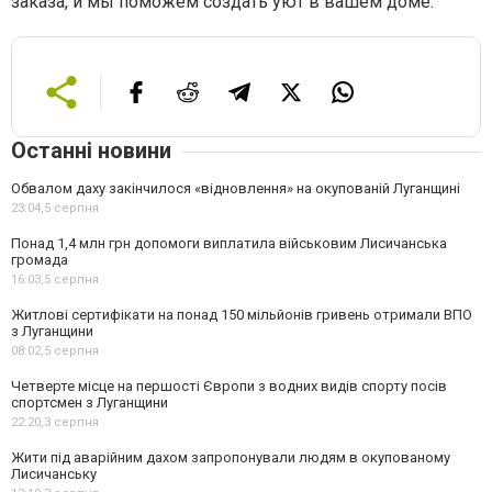
заказа, и мы поможем создать уют в вашем доме.
Останні новини
Обвалом даху закінчилося «відновлення» на окупованій Луганщині
23:04,
5 серпня
Понад 1,4 млн грн допомоги виплатила військовим Лисичанська
громада
16:03,
5 серпня
Житлові сертифікати на понад 150 мільйонів гривень отримали ВПО
з Луганщини
08:02,
5 серпня
Четверте місце на першості Європи з водних видів спорту посів
спортсмен з Луганщини
22:20,
3 серпня
Жити під аварійним дахом запропонували людям в окупованому
Лисичанську