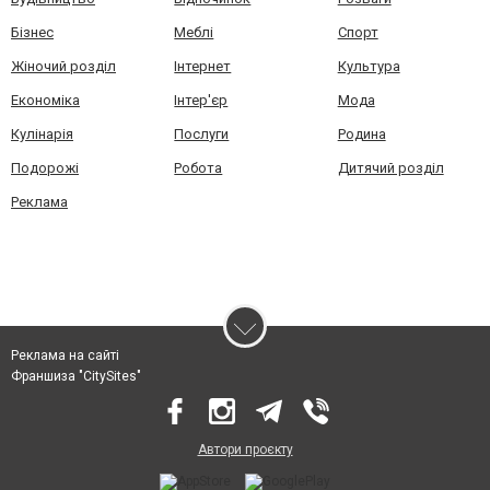
Бізнес
Меблі
Спорт
Жіночий розділ
Інтернет
Культура
Економіка
Інтер'єр
Мода
Кулінарія
Послуги
Родина
Подорожі
Робота
Дитячий розділ
Реклама
Реклама на сайті
Франшиза "CitySites"
Автори проєкту