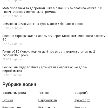
13:19,
3 серпня
Мобілізованим та добровольцям в лави ЗСУ виплатила майже 700
тисяч гривень Лисичанська громада
09:18,
3 серпня
Землю накрила магнітна буря майже 6-бального рівня
19:37,
2 серпня
Вперше Україна надала допомогу через Механізм цивільного захисту
ЄС
14:47,
2 серпня
Генштаб ЗСУ оприлюднив дані про втрати ворога станом на 2
серпня 2026 року
09:00,
2 серпня
Російський удар по Києву зруйнував американське дрон-
виробництво
20:07,
31 липня
Рубрики новин
Загальний розділ
Техніка
Здоров'я
Туризм
Нерухомість
Транспорт
Будівництво
Відпочинок
Розваги