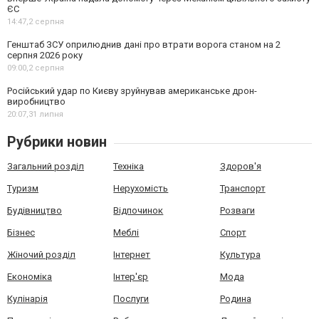
ЄС
14:47,
2 серпня
Генштаб ЗСУ оприлюднив дані про втрати ворога станом на 2
серпня 2026 року
09:00,
2 серпня
Російський удар по Києву зруйнував американське дрон-
виробництво
20:07,
31 липня
Рубрики новин
Загальний розділ
Техніка
Здоров'я
Туризм
Нерухомість
Транспорт
Будівництво
Відпочинок
Розваги
Бізнес
Меблі
Спорт
Жіночий розділ
Інтернет
Культура
Економіка
Інтер'єр
Мода
Кулінарія
Послуги
Родина