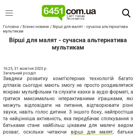
Головна
Бізнес новини
Вірші для малят - сучасна альтернатива
мультикам
Вірші для малят - сучасна альтернатива
мультикам
16:25,
31 жовтня 2023 р.
Загальний розділ
Завдяки розвитку комп'ютерних технологій багато
дітлахів сьогодні мають змогу не просто роздивлятися
яскраві мультфільми та слухати казки в аудіо форматі, а
гратися максимально інтерактивними іграшками, які
можуть відповідати на питання, відтворювати різні
звуки, навіть голос дитини. З іншого боку, найпростіша
та найцінніша активність, яка передбачає спілкування з
батьками стане найбільш цікавим для малечі видом
розваг, оскільки читаючи
вірші для малят
, батьки