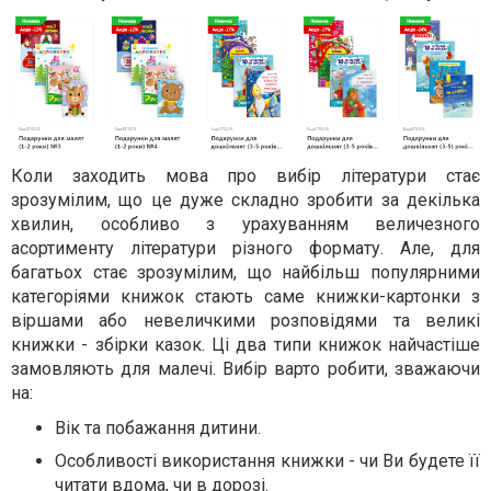
Коли заходить мова про вибір літератури стає
зрозумілим, що це дуже складно зробити за декілька
хвилин, особливо з урахуванням величезного
асортименту літератури різного формату. Але, для
багатьох стає зрозумілим, що найбільш популярними
категоріями книжок стають саме книжки-картонки з
віршами або невеличкими розповідями та великі
книжки - збірки казок. Ці два типи книжок найчастіше
замовляють для малечі. Вибір варто робити, зважаючи
на:
Вік та побажання дитини.
Особливості використання книжки - чи Ви будете її
читати вдома, чи в дорозі.