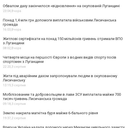
Обвалом даху закінчилося «відновлення» на окупованій Луганщині
23:04,
Вчора
Понад 1,4 млн грн допомоги виплатила військовим Лисичанська
громада
16:03,
Вчора
Житлові сертифікати на понад 150 мільйонів гривень отримали ВПО
з Луганщини
08:02,
Вчора
Четверте місце на першості Європи з водних видів спорту посів
спортсмен з Луганщини
22:20,
3 серпня
Жити під аварійним дахом запропонували людям в окупованому
Лисичанську
13:19,
3 серпня
Мобілізованим та добровольцям в лави ЗСУ виплатила майже 700
тисяч гривень Лисичанська громада
09:18,
3 серпня
Землю накрила магнітна буря майже 6-бального рівня
19:37,
2 серпня
Вперше Україна надала допомогу через Механізм цивільного захисту