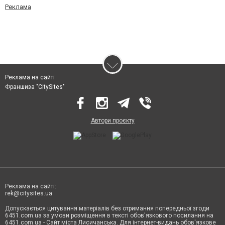
Реклама
Реклама на сайті
Франшиза "CitySites"
Автори проєкту
Реклама на сайті:
rek@citysites.ua
Допускається цитування матеріалів без отримання попередньої згоди
6451.com.ua за умови розміщення в тексті обов'язкового посилання на
6451.com.ua - Сайт міста Лисичанська. Для інтернет-видань обов'язкове