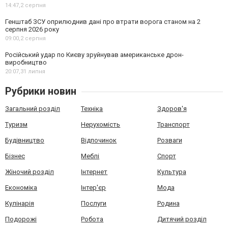
14:47,
2 серпня
Генштаб ЗСУ оприлюднив дані про втрати ворога станом на 2
серпня 2026 року
09:00,
2 серпня
Російський удар по Києву зруйнував американське дрон-
виробництво
20:07,
31 липня
Рубрики новин
Загальний розділ
Техніка
Здоров'я
Туризм
Нерухомість
Транспорт
Будівництво
Відпочинок
Розваги
Бізнес
Меблі
Спорт
Жіночий розділ
Інтернет
Культура
Економіка
Інтер'єр
Мода
Кулінарія
Послуги
Родина
Подорожі
Робота
Дитячий розділ