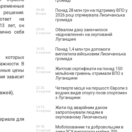
громаді
ременные
09:48,
Понад 28 млн грн на підтримку ВПО у
решения.
Вчора
2026 році спрямувала Лисичанська
тает на
громада
3 лет, он
23:04,
Обвалом даху закінчилося
ично себя
5 серпня
«відновлення» на окупованій
Луганщині
16:03,
Понад 1,4 млн грн допомоги
5 серпня
виплатила військовим Лисичанська
 которых
громада
ажности. В
08:02,
Житлові сертифікати на понад 150
ичные цены
5 серпня
мільйонів гривень отримали ВПО з
ия зависит
Луганщини
22:20,
Четверте місце на першості Європи з
3 серпня
ажей);
водних видів спорту посів спортсмен
з Луганщини
13:19,
Жити під аварійним дахом
3 серпня
запропонували людям в
окупованому Лисичанську
ериала для
09:18,
Мобілізованим та добровольцям в
3 серпня
лави ЗСУ виплатила майже 700