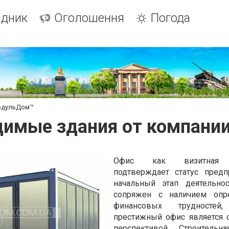
ідник
Оголошення
Погода
одульДом™
димые здания от компани
Офис как визитная к
подтверждает статус предп
начальный этап деятельно
сопряжен с наличием опр
финансовых трудностей,
престижный офис является 
перспективой. Строительн