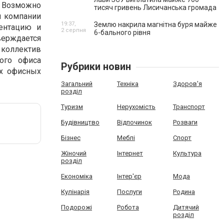
. Возможно
тисяч гривень Лисичанська громада
ы компании
19:37,
Землю накрила магнітна буря майже
ментацию и
2 серпня
6-бального рівня
ерждается
 коллектив
ного офиса
Рубрики новин
ых офисных
Загальний
Техніка
Здоров'я
розділ
Туризм
Нерухомість
Транспорт
Будівництво
Відпочинок
Розваги
Бізнес
Меблі
Спорт
Жіночий
Інтернет
Культура
розділ
Економіка
Інтер'єр
Мода
Кулінарія
Послуги
Родина
Подорожі
Робота
Дитячий
розділ