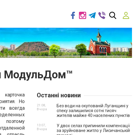
и МодульДом™
Останні новини
арточка
риятия. Но
21:08,
Без води на окупованій Луганщині у
сти всегда
Вчора
спеку залишилися сотні тисяч
еделенных
жителів майже 40 населених пунктів
 поэтому
13:07,
У двох селах припинили компенсації
отдаленной
Вчора
за зруйноване житло у Лисичанській
ая отрасль