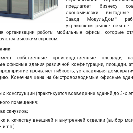
предлагает бизнесу сов
экономически выгодные 
Завод МодульДом™
рабо
украинском рынке свыше 1
ля организации работы мобильные офисы, которые отл
зуются высоким спросом.
ании
еет собственные производственные площади, на
е офисные здания различной конфигурации, площади, эт
предприятие проявляет гибкость, устанавливая демократ
цию. Конечная цена на быстровозводимые офисные здан
х конструкций (практикуется возведение зданий до 3-х эт
ного помещения;
ва санузлов;
ика к качеству внешней и внутренней отделки (выбор мат
 т.п.).