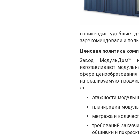
производит удобные д
зарекомендовали и поль
Ценовая политика комп
Завод МодульДом™
им
изготавливают модульны
сфере ценообразования 
на реализуемую продук
от:
этажности модульны
планировки модуль
метража и количест
требований заказч
обшивки и покраски и