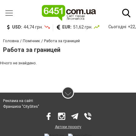
Сьогодні
+22,
USD:
44,74 грн.
EUR:
51,62 грн.
Головна
Помічник
Работа за границей
Работа за границей
Нічого не знайдено.
Реклама на сайті
Франшиза "CitySites"
Автори проєкту