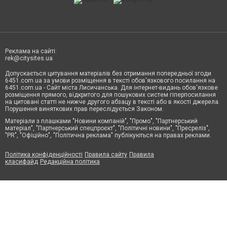
Реклама на сайті:
rek@citysites.ua
Допускається цитування матеріалів без отримання попередньої згоди
6451.com.ua за умови розміщення в тексті обов'язкового посилання на
6451.com.ua - Сайт міста Лисичанська. Для інтернет-видань обов'язкове
розміщення прямого, відкритого для пошукових систем гіперпосилання
на цитовані статті не нижче другого абзацу в тексті або в якості джерела.
Порушення виняткових прав переслідується Законом.
Матеріали з плашками "Новини компаній", "Промо", "Партнерський
матеріал", "Партнерський спецпроєкт", "Політичні новини", "Пресреліз",
"PR", "Офіційно", "Політична реклама" публікуються на правах реклами.
Політика конфіденційності
Правила сайту
Правила
класифайд
Редакційна політика