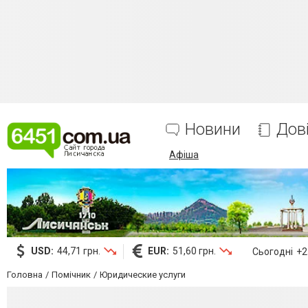
Новини
Дов
Афіша
USD:
44,71 грн.
EUR:
51,60 грн.
Сьогодні
+25
Головна
Помічник
Юридические услуги