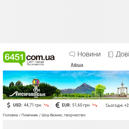
Новини
Дов
Афіша
USD:
44,71 грн.
EUR:
51,60 грн.
Сьогодні
+23
Головна
Помічник
Шоу-бизнес, творчество