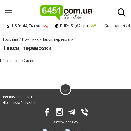
Сьогодні
+24,
USD:
44,74 грн.
EUR:
51,62 грн.
Головна
Помічник
Такси, перевозки
Такси, перевозки
Нічого не знайдено.
Реклама на сайті
Франшиза "CitySites"
Автори проєкту