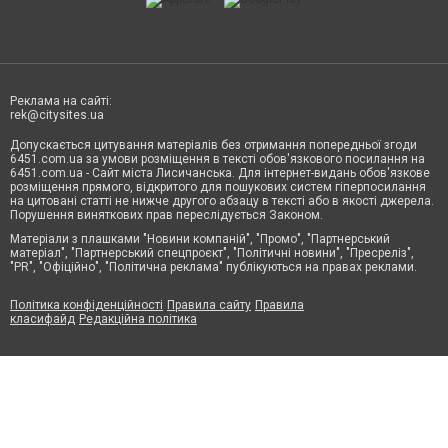
Реклама на сайті:
rek@citysites.ua
Допускається цитування матеріалів без отримання попередньої згоди
6451.com.ua за умови розміщення в тексті обов'язкового посилання на
6451.com.ua - Сайт міста Лисичанська. Для інтернет-видань обов'язкове
розміщення прямого, відкритого для пошукових систем гіперпосилання
на цитовані статті не нижче другого абзацу в тексті або в якості джерела.
Порушення виняткових прав переслідується Законом.
Матеріали з плашками "Новини компаній", "Промо", "Партнерський
матеріал", "Партнерський спецпроєкт", "Політичні новини", "Пресреліз",
"PR", "Офіційно", "Політична реклама" публікуються на правах реклами.
Політика конфіденційності
Правила сайту
Правила
класифайд
Редакційна політика