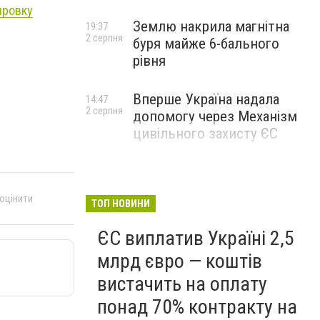
ировку
Землю накрила магнітна
19:37
2 серпня
буря майже 6-бального
рівня
Вперше Україна надала
14:47
2 серпня
допомогу через Механізм
цивільного захисту ЄС
 оцінити
ТОП НОВИНИ
ЄС виплатив Україні 2,5
млрд євро — коштів
вистачить на оплату
понад 70% контракту на