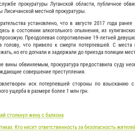
службе прокуратуры Луганской области, публичное обви
ы Лисичанской местной прокуратуры.
рательства установлено, что в августе 2017 года ранее
ясь в состоянии алкогольного опьянения, из хулиганск
прохожую. Преодолевая сопротивление 19-летней девушки
 голову, что привело к смерти потерпевшей. С места 
жать, но его догнали и задержали до приезда полиции мес
ие вины обвиняемым, прокуратура предоставила суду не
ерждающие совершение преступления.
довлетворен иск потерпевшей стороны по взысканию с
ого ущерба в размере более 1 млн грн.
ий столкнул жену с балкона
тиках. Кто несет ответственность за безопасность жителе