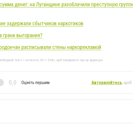
 сумма денег: на Луганщине разоблачили преступную групп
ие задержали сбытчиков наркотиков
на грани выгорания?
родончан расписывали стены наркорекламой
бхідний текст і натисніть Ctrl + Enter, щоб повідомити про це редакцію
0,0
Оцініть першим
Авторизуйтесь
, щоб