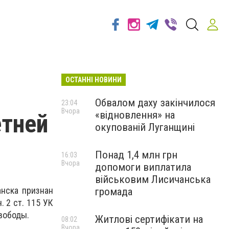
ОСТАННІ НОВИНИ
Обвалом даху закінчилося
23:04
Вчора
«відновлення» на
етней
окупованій Луганщині
Понад 1,4 млн грн
16:03
Вчора
допомоги виплатила
військовим Лисичанська
анска признан
громада
 2 ст. 115 УК
вободы.
Житлові сертифікати на
08:02
Вчора