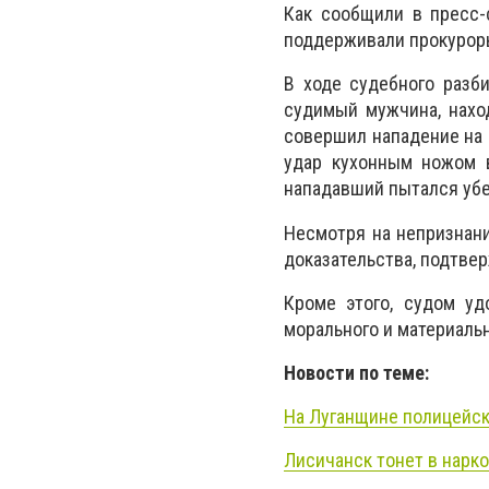
Как сообщили в пресс-
поддерживали прокурор
В ходе судебного разби
судимый мужчина, наход
совершил нападение на 
удар кухонным ножом в
нападавший пытался убе
Несмотря на непризнан
доказательства, подтв
Кроме этого, судом у
морального и материальн
Новости по теме:
На Луганщине полицейск
Лисичанск тонет в нарко