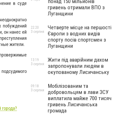
понад 150 мільйонів
нение в суде
гривень отримали ВПО з
Луганщини
 неоднократно
их побуждений
Четверте місце на першості
22:20
, он нанес ей
3 серпня
Європи з водних видів
преступления
спорту посів спортсмен з
тные жители.
Луганщини
опровержимые
Жити під аварійним дахом
13:19
3 серпня
запропонували людям в
 подсудимого
окупованому Лисичанську
Мобілізованим та
09:18
3 серпня
добровольцям в лави ЗСУ
виплатила майже 700 тисяч
гривень Лисичанська
й города?
громада