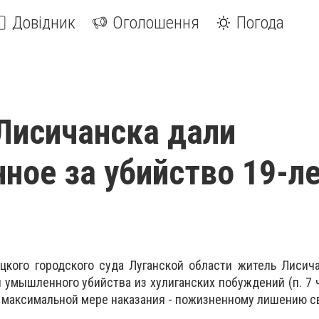
Довідник
Оголошення
Погода
Лисичанска дали
ное за убийство 19-л
цкого городского суда Луганской области житель Лисич
умышленного убийства из хулиганских побуждений (п. 7 ч.
к максимальной мере наказания - пожизненному лишению с