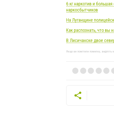
6 кг наркотив и большая
наркосбытчиков
На Луганщине полицейск
Как распознать, что вы 
В Лисичанске двое севе
Якщо ви помітили помилку, виділіть нео