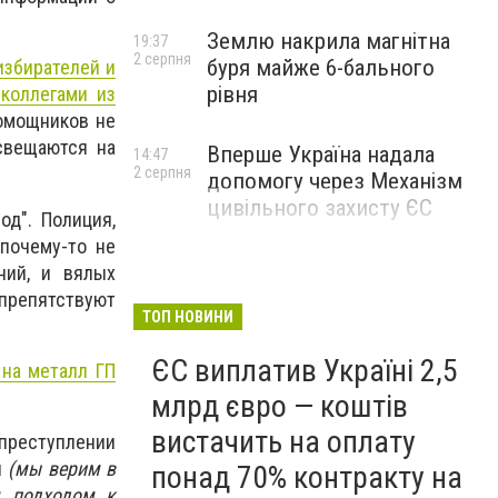
Землю накрила магнітна
19:37
2 серпня
буря майже 6-бального
избирателей и
рівня
 коллегами из
помощников не
свещаются на
Вперше Україна надала
14:47
2 серпня
допомогу через Механізм
цивільного захисту ЄС
од". Полиция,
почему-то не
ний, и вялых
препятствуют
ТОП НОВИНИ
ЄС виплатив Україні 2,5
 на металл ГП
млрд євро — коштів
вистачить на оплату
 преступлении
й
(мы верим в
понад 70% контракту на
м подходом к