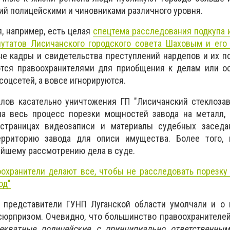
й полицейскими и чиновниками различного уровня.
я, например, есть целая
спецтема расследования подкупа 
путатов Лисичанского городского совета Шаховым и его
ые кадры и свидетельства преступлений нардепов и их 
ются правоохранителями для приобщения к делам или о
оцсетей, а вовсе игнорируются.
лов касательно уничтожения ГП "Лисичанский стеклозав
ла весь процесс порезки мощностей завода на металл, 
 страницах видеозаписи и материалы судебных заседа
ерриторию завода для описи имущества. Более того, 
йшему рассмотрению дела в суде.
охранители делают все, чтобы не расследовать порезку
од"
то представители ГУНП Луганской области умолчали и о
 сюрпризом. Очевидно, что большинство правоохранителе
декватные полицейские с принципиально ответственны