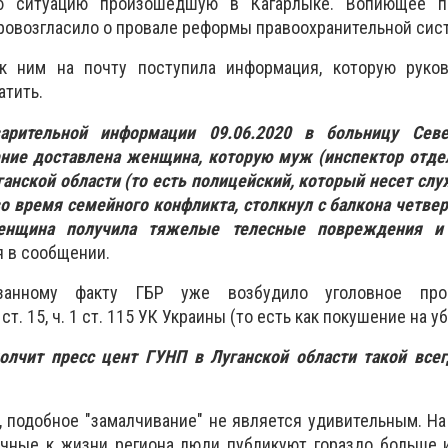
ю ситуацию произошедшую в Кагарлыке. Вопиющее пр
провозгласило о провале реформы правоохранительной си
 к ним на почту поступила информация, которую руко
атить.
арительной информации 09.06.2020 в больницу Сев
ние доставлена женщина, которую муж (инспектор отде
анской области (то есть полицейский, который несет слу
о время семейного конфликта, столкнул с балкона четвер
женщина получила тяжелые телесные повреждения и 
я в сообщении.
занному факту ГБР уже возбудило уголовное про
ст. 15, ч. 1 ст. 115 УК Украины (то есть как покушение на у
олчит пресс цент ГУНП в Луганской области такой всег
, подобное "замалчивание" не является удивительным. Н
ичные к жизни региона люди публикуют гораздо больше 