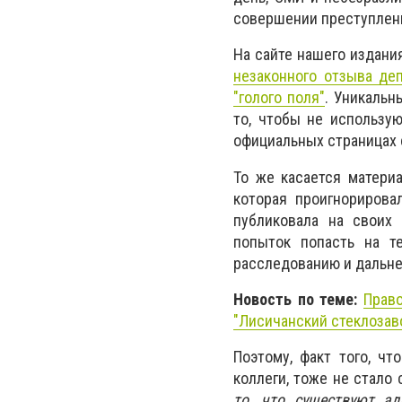
совершении преступлени
На сайте нашего издани
незаконного отзыва де
"голого поля"
. Уникальн
то, чтобы не использу
официальных страницах с
То же касается материа
которая проигнорирова
публиковала на своих
попыток попасть на т
расследованию и дальне
Новость по теме:
Право
"Лисичанский стеклозав
Поэтому, факт того, ч
коллеги, тоже не стало
то, что существуют а