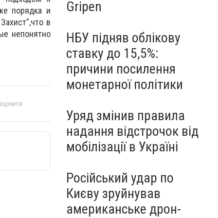
Gripen
же порядка и
Захист",что в
рые непонятно
НБУ підняв облікову
ставку до 15,5%:
причини посилення
монетарної політики
 оцінити
Уряд змінив правила
надання відстрочок від
мобілізації в Україні
Російський удар по
Києву зруйнував
американське дрон-