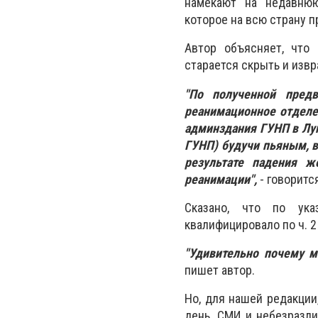
намекают на недавню
которое на всю страну 
Автор объясняет, что
старается скрыть и извр
"По полученной предв
реанимационное отделе
админздания ГУНП в Луг
ГУНП) будучи пьяным, в
результате падения 
реанимации",
- говоритс
Сказано, что по ука
квалифицировало по ч. 2 
"Удивительно почему м
пишет автор.
Но, для нашей редакции
день, СМИ и небезразл