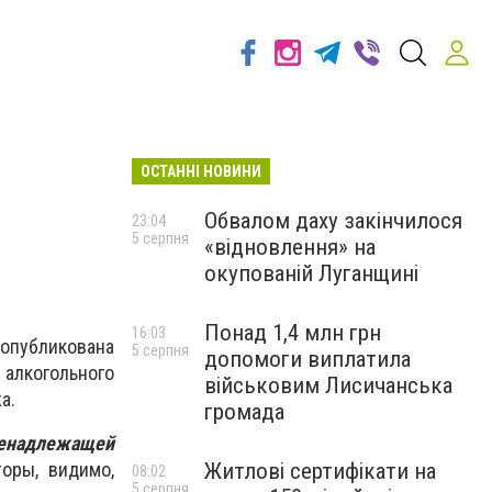
ОСТАННІ НОВИНИ
Обвалом даху закінчилося
23:04
5 серпня
«відновлення» на
окупованій Луганщині
Понад 1,4 млн грн
16:03
опубликована
5 серпня
допомоги виплатила
 алкогольного
військовим Лисичанська
жа.
громада
 ненадлежащей
Житлові сертифікати на
торы, видимо,
08:02
5 серпня