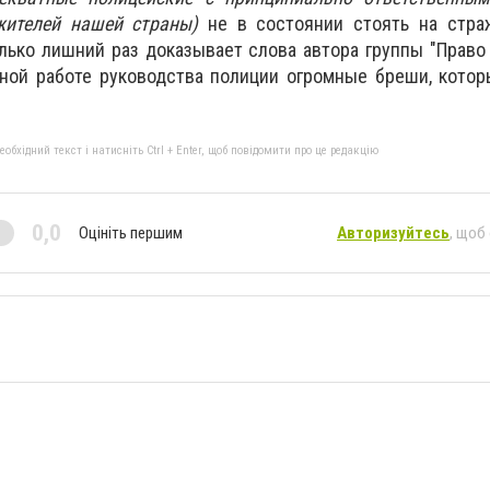
жителей нашей страны)
не в состоянии стоять на стра
лько лишний раз доказывает слова автора группы "Право 
ьной работе руководства полиции огромные бреши, кото
бхідний текст і натисніть Ctrl + Enter, щоб повідомити про це редакцію
0,0
Оцініть першим
Авторизуйтесь
, щоб