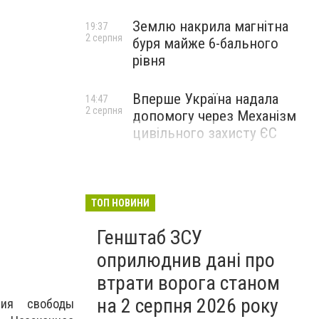
Землю накрила магнітна
19:37
2 серпня
буря майже 6-бального
рівня
Вперше Україна надала
14:47
2 серпня
допомогу через Механізм
цивільного захисту ЄС
ТОП НОВИНИ
Генштаб ЗСУ
оприлюднив дані про
втрати ворога станом
на 2 серпня 2026 року
ния свободы