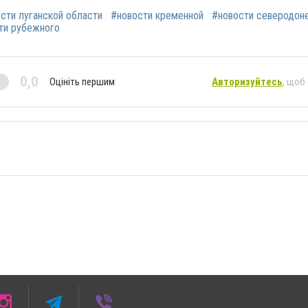
сти луганской области
#новости кременной
#новости северодон
ти рубежного
0,0
Оцініть першим
Авторизуйтесь
, щоб