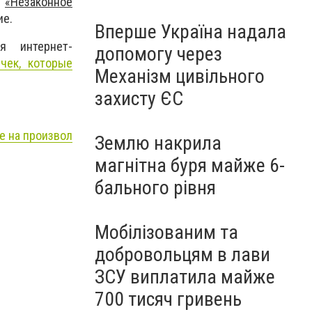
ы
«Незаконное
ие.
Вперше Україна надала
я интернет-
допомогу через
чек, которые
Механізм цивільного
захисту ЄС
е на произвол
Землю накрила
магнітна буря майже 6-
бального рівня
Мобілізованим та
добровольцям в лави
ЗСУ виплатила майже
700 тисяч гривень