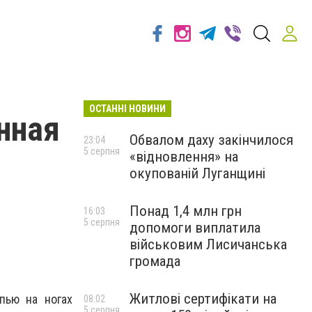
ОСТАННІ НОВИНИ
нная
Обвалом даху закінчилося
23:04
5 серпня
«відновлення» на
окупованій Луганщині
Понад 1,4 млн грн
16:03
5 серпня
допомоги виплатила
військовим Лисичанська
громада
Житлові сертифікати на
пью на ногах
08:02
5 серпня