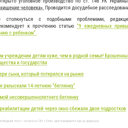
открыто уголовное производство по ст. 146 УК Украин
охищение человека».
Проводится досудебное расследован
 столкнуться с подобными проблемами, редакци
комендует к прочтению статью
"9 ежедневных привы
нию с ребенком".
м учреждении детям хуже, чем в родной семье! Брошенны
бщества и государства
ери сына, который потерялся на рынке
е разыскали 14-летнюю "беглянку"
омой несовершеннолетнего беглянку
 реабилитации детей через окно сбежали двое подростков
бхідний текст і натисніть Ctrl + Enter, щоб повідомити про це редакцію