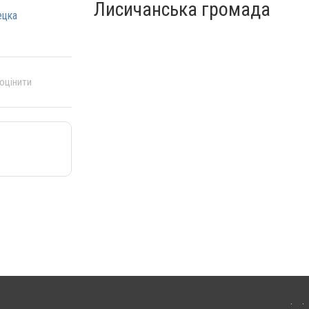
Лисичанська громада
ецка
 оцінити