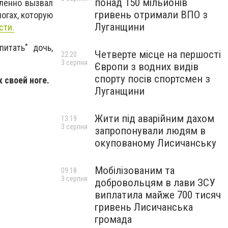
понад 150 мільйонів
дленно вызвал
гривень отримали ВПО з
огах, которую
Луганщини
сти.
итать" дочь,
Четверте місце на першості
22:20
3 серпня
Європи з водних видів
спорту посів спортсмен з
 своей ноге.
Луганщини
Жити під аварійним дахом
13:19
3 серпня
запропонували людям в
окупованому Лисичанську
Мобілізованим та
09:18
3 серпня
добровольцям в лави ЗСУ
виплатила майже 700 тисяч
гривень Лисичанська
громада