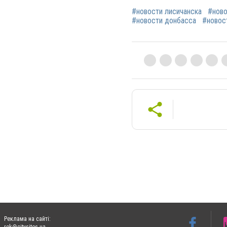
#новости лисичанска
#ново
#новости донбасса
#новос
Реклама на сайті: