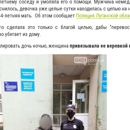
-летнему соседу и умоляла его о помощи. Мужчина неме
нилось, девочка уже целые сутки находилась с цепью на н
44-летняя мать. Об этом сообщает
Полиция Луганской обла
о сделала это только с благой целью, дабы "перевосп
но убегает из дому.
ролировать дочь ночью, женщина
привязывала ее веревкой к