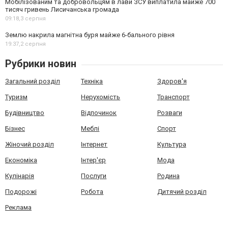
Мобілізованим та добровольцям в лави ЗСУ виплатила майже 700
тисяч гривень Лисичанська громада
09:18,
3 серпня
Землю накрила магнітна буря майже 6-бального рівня
19:37,
2 серпня
Рубрики новин
Загальний розділ
Техніка
Здоров'я
Туризм
Нерухомість
Транспорт
Будівництво
Відпочинок
Розваги
Бізнес
Меблі
Спорт
Жіночий розділ
Інтернет
Культура
Економіка
Інтер'єр
Мода
Кулінарія
Послуги
Родина
Подорожі
Робота
Дитячий розділ
Реклама