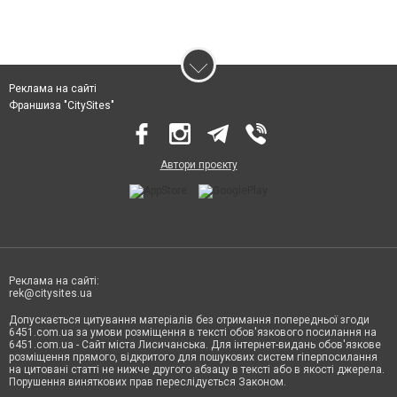
Реклама на сайті
Франшиза "CitySites"
Автори проєкту
Реклама на сайті:
rek@citysites.ua
Допускається цитування матеріалів без отримання попередньої згоди
6451.com.ua за умови розміщення в тексті обов'язкового посилання на
6451.com.ua - Сайт міста Лисичанська. Для інтернет-видань обов'язкове
розміщення прямого, відкритого для пошукових систем гіперпосилання
на цитовані статті не нижче другого абзацу в тексті або в якості джерела.
Порушення виняткових прав переслідується Законом.