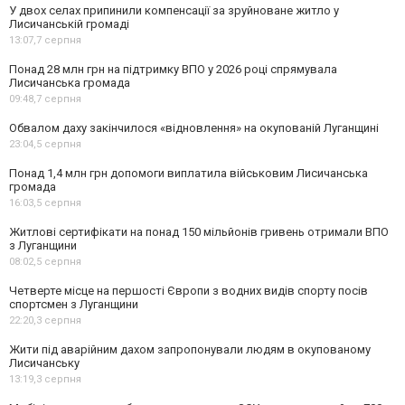
У двох селах припинили компенсації за зруйноване житло у
Лисичанській громаді
13:07,
7 серпня
Понад 28 млн грн на підтримку ВПО у 2026 році спрямувала
Лисичанська громада
09:48,
7 серпня
Обвалом даху закінчилося «відновлення» на окупованій Луганщині
23:04,
5 серпня
Понад 1,4 млн грн допомоги виплатила військовим Лисичанська
громада
16:03,
5 серпня
Житлові сертифікати на понад 150 мільйонів гривень отримали ВПО
з Луганщини
08:02,
5 серпня
Четверте місце на першості Європи з водних видів спорту посів
спортсмен з Луганщини
22:20,
3 серпня
Жити під аварійним дахом запропонували людям в окупованому
Лисичанську
13:19,
3 серпня