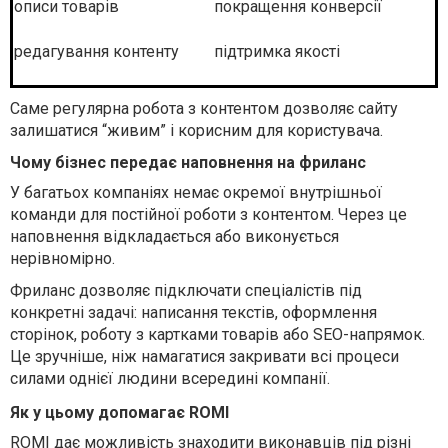
описи товарів
покращення конверсії
редагування контенту
підтримка якості
Саме регулярна робота з контентом дозволяє сайту
залишатися “живим” і корисним для користувача.
Чому бізнес передає наповнення на фриланс
У багатьох компаніях немає окремої внутрішньої
команди для постійної роботи з контентом. Через це
наповнення відкладається або виконується
нерівномірно.
Фриланс дозволяє підключати спеціалістів під
конкретні задачі: написання текстів, оформлення
сторінок, роботу з картками товарів або SEO-напрямок.
Це зручніше, ніж намагатися закривати всі процеси
силами однієї людини всередині компанії.
Як у цьому допомагає ROMI
ROMI дає можливість знаходити виконавців під різні