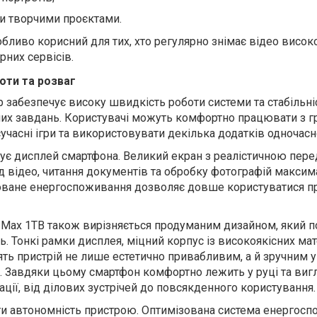
и творчими проєктами.
обливо корисний для тих, хто регулярно знімає відео високо
рних сервісів.
оти та розваг
забезпечує високу швидкість роботи системи та стабільніс
них завдань. Користувачі можуть комфортно працювати з 
учасні ігри та використовувати декілька додатків одночасн
вує дисплей смартфона. Великий екран з реалістичною пер
д відео, читання документів та обробку фотографій макси
оване енергоспоживання дозволяє довше користуватися п
 Max 1TB також вирізняється продуманим дизайном, який п
ь. Тонкі рамки дисплея, міцний корпус із високоякісних мат
ть пристрій не лише естетично привабливим, а й зручним у
 Завдяки цьому смартфон комфортно лежить у руці та виг
уації, від ділових зустрічей до повсякденного користування.
ти автономність пристрою. Оптимізована система енергос