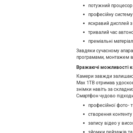
потужний процесор 
професійну систему
яскравий дисплей з
тривалий час автон
преміальні матеріал
Завдяки сучасному апара
програмами, монтажем ві
Вражаючі можливості 
Камери завжди залишають
Max 1TB отримав удоскон
знімки навіть за складни
Смартфон чудово підходи
професійної фото- 
створення контенту
запису відео у висок
зйомки пейзажів та 