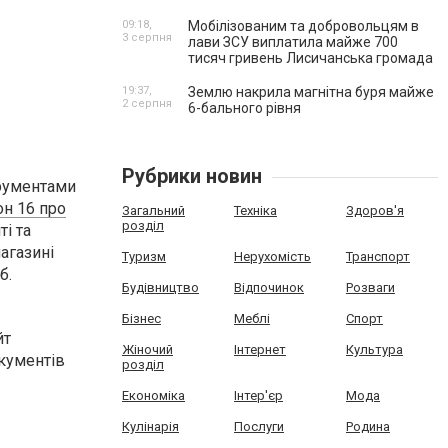
09:18,
Мобілізованим та добровольцям в
3 серпня
лави ЗСУ виплатила майже 700
тисяч гривень Лисичанська громада
19:37,
Землю накрила магнітна буря майже
2 серпня
6-бального рівня
Рубрики новин
трументами
н 16 про
Загальний
Техніка
Здоров'я
розділ
ті та
агазині
Туризм
Нерухомість
Транспорт
б.
Будівництво
Відпочинок
Розваги
Бізнес
Меблі
Спорт
йт
Жіночий
Інтернет
Культура
окументів
розділ
Економіка
Інтер'єр
Мода
Кулінарія
Послуги
Родина