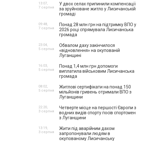
13:07,
У двох селах припинили компенсації
7 серпня
за зруйноване житло у Лисичанській
громаді
09:48,
Понад 28 млн грн на підтримку ВПО у
7 серпня
2026 році спрямувала Лисичанська
громада
23:04,
Обвалом даху закінчилося
5 серпня
«відновлення» на окупованій
Луганщині
16:03,
Понад 1,4 млн грн допомоги
5 серпня
виплатила військовим Лисичанська
громада
08:02,
Житлові сертифікати на понад 150
5 серпня
мільйонів гривень отримали ВПО з
Луганщини
22:20,
Четверте місце на першості Європи з
3 серпня
водних видів спорту посів спортсмен
з Луганщини
13:19,
Жити під аварійним дахом
3 серпня
запропонували людям в
окупованому Лисичанську