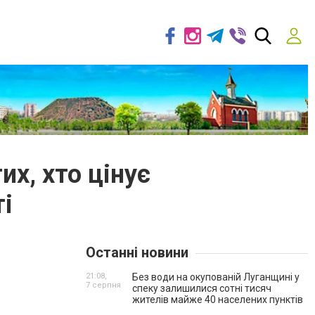
их, хто цінує
і
Останні новини
21:08,
Без води на окупованій Луганщині у
7 серпня
спеку залишилися сотні тисяч
жителів майже 40 населених пунктів