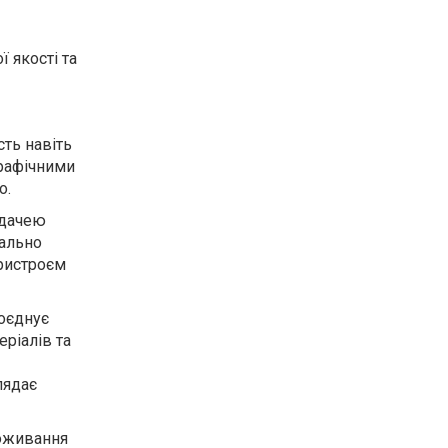
ї якості та
ть навіть
графічними
о.
едачею
мально
ристроєм
оєднує
еріалів та
лядає
поживання