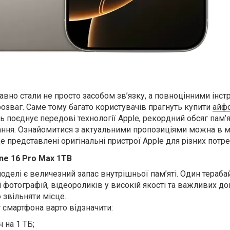
авно стали не просто засобом зв’язку, а повноцінними інс
 розваг. Саме тому багато користувачів прагнуть купити
айфо
ь поєднує передові технології Apple, рекордний обсяг пам’я
ання. Ознайомитися з актуальними пропозиціями можна в м
 де представлені оригінальні пристрої Apple для різних потре
ne 16 Pro Max 1TB
делі є величезний запас внутрішньої пам’яті. Один тераба
і фотографій, відеороликів у високій якості та важливих д
 звільняти місце.
смартфона варто відзначити:
 на 1 ТБ;