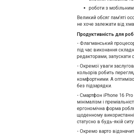
роботи з мобільним
Великий обсяг пам’яті ос
не хоче залежати від хма
Продуктивність для роб
-
Флагманський процесор 
під час виконання склад
редакторами, запускати с
-
Окремої уваги заслуго
кольорів робить перегля
комфортними. А оптиміз
без підзарядки.
-
Смартфон iPhone 16 Pro
мінімалізм і преміальніст
ергономічна форма робля
щоденному використанні.
статусно в будь-якій сит
-
Окремо варто відзначи