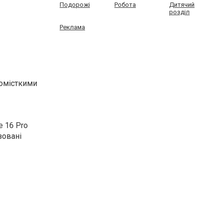
Подорожі
Робота
Дитячий
розділ
Реклама
сомісткими
e 16 Pro
зовані