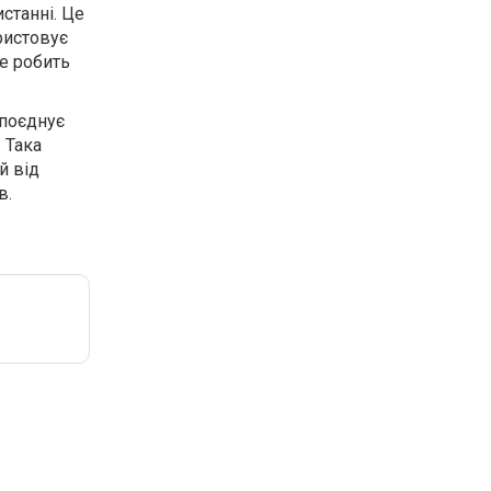
станні. Це
ристовує
е робить
 поєднує
 Така
й від
в.