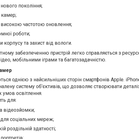
нового покоління;
 камер;
 високою частотою оновлення;
омної роботи;
и корпусу та захист від вологи.
тному забезпеченню пристрій легко справляється з ресур
део, мобільними іграми та багатозадачністю.
камер
ся однією з найсильніших сторін смартфонів Apple. iPhon
алену систему об’єктивів, що дозволяє створювати деталі
х умов освітлення.
ть для:
та відеозйомки;
 для соціальних мереж;
ій роздільній здатності;
портретів;