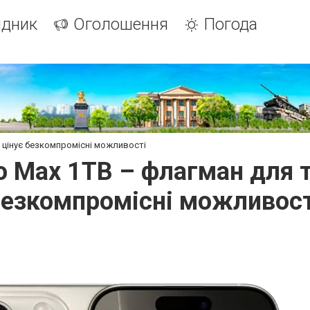
ідник
Оголошення
Погода
то цінує безкомпромісні можливості
o Max 1TB – флагман для т
безкомпромісні можливост