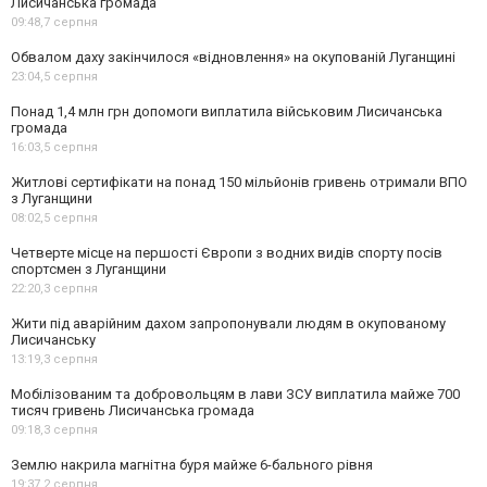
Лисичанська громада
09:48,
7 серпня
Обвалом даху закінчилося «відновлення» на окупованій Луганщині
23:04,
5 серпня
Понад 1,4 млн грн допомоги виплатила військовим Лисичанська
громада
16:03,
5 серпня
Житлові сертифікати на понад 150 мільйонів гривень отримали ВПО
з Луганщини
08:02,
5 серпня
Четверте місце на першості Європи з водних видів спорту посів
спортсмен з Луганщини
22:20,
3 серпня
Жити під аварійним дахом запропонували людям в окупованому
Лисичанську
13:19,
3 серпня
Мобілізованим та добровольцям в лави ЗСУ виплатила майже 700
тисяч гривень Лисичанська громада
09:18,
3 серпня
Землю накрила магнітна буря майже 6-бального рівня
19:37,
2 серпня