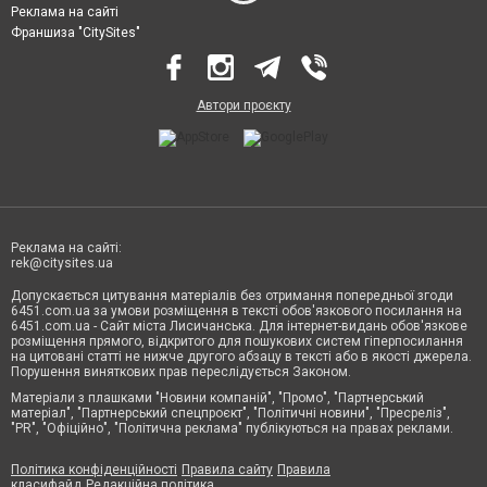
Реклама на сайті
Франшиза "CitySites"
Автори проєкту
Реклама на сайті:
rek@citysites.ua
Допускається цитування матеріалів без отримання попередньої згоди
6451.com.ua за умови розміщення в тексті обов'язкового посилання на
6451.com.ua - Сайт міста Лисичанська. Для інтернет-видань обов'язкове
розміщення прямого, відкритого для пошукових систем гіперпосилання
на цитовані статті не нижче другого абзацу в тексті або в якості джерела.
Порушення виняткових прав переслідується Законом.
Матеріали з плашками "Новини компаній", "Промо", "Партнерський
матеріал", "Партнерський спецпроєкт", "Політичні новини", "Пресреліз",
"PR", "Офіційно", "Політична реклама" публікуються на правах реклами.
Політика конфіденційності
Правила сайту
Правила
класифайд
Редакційна політика