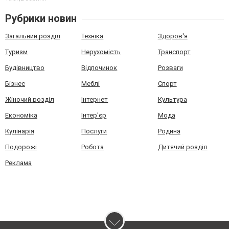
Рубрики новин
Загальний розділ
Техніка
Здоров'я
Туризм
Нерухомість
Транспорт
Будівництво
Відпочинок
Розваги
Бізнес
Меблі
Спорт
Жіночий розділ
Інтернет
Культура
Економіка
Інтер'єр
Мода
Кулінарія
Послуги
Родина
Подорожі
Робота
Дитячий розділ
Реклама