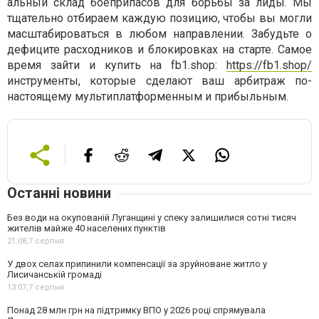
альный склад боеприпасов для борьбы за лиды. Мы
тщательно отбираем каждую позицию, чтобы вы могли
масштабироваться в любом направлении. Забудьте о
дефиците расходников и блокировках на старте. Самое
время зайти и купить на fb1.shop:
https://fb1.shop/
инструменты, которые сделают ваш арбитраж по-
настоящему мультиплатформенным и прибыльным.
Останні новини
Без води на окупованій Луганщині у спеку залишилися сотні тисяч
жителів майже 40 населених пунктів
21:08,
7 серпня
У двох селах припинили компенсації за зруйноване житло у
Лисичанській громаді
13:07,
7 серпня
Понад 28 млн грн на підтримку ВПО у 2026 році спрямувала