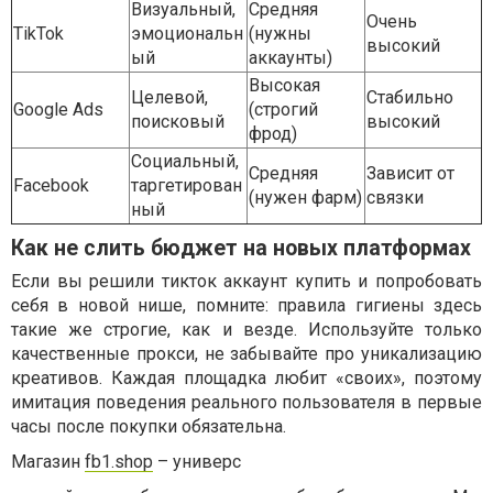
Визуальный,
Средняя
Очень
TikTok
эмоциональн
(нужны
высокий
ый
аккаунты)
Высокая
Целевой,
Стабильно
Google Ads
(строгий
поисковый
высокий
фрод)
Социальный,
Средняя
Зависит от
Facebook
таргетирован
(нужен фарм)
связки
ный
Как не слить бюджет на новых платформах
Если вы решили тикток аккаунт купить и попробовать
себя в новой нише, помните: правила гигиены здесь
такие же строгие, как и везде. Используйте только
качественные прокси, не забывайте про уникализацию
креативов. Каждая площадка любит «своих», поэтому
имитация поведения реального пользователя в первые
часы после покупки обязательна.
Магазин
fb1.shop
– универс