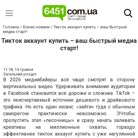
Головна
Бізнес новини
Тикток аккаунт купить – ваш быстрый
медиа старт!
Тикток аккаунт купить – ваш быстрый медиа
старт!
11:18,
14 травня
Загальний розділ
В 2026 медиабайеры всё чаще смотрят в сторону
вертикальных видео. Удерживать внимание аудитории
в Facebook становится всё дороже и сложнее. TikTok –
это неисчерпаемый источник дешевого и драйвового
трафика. Но есть один нюанс: «зайти» туда с обычным
саморегом практически невозможно. ЭЧтобы
пропустить этап «песочницы» и сразу начать заливать
креативы на миллионные охваты, гораздо
эффективнее тикток аккаунт купить с уже нагулянной