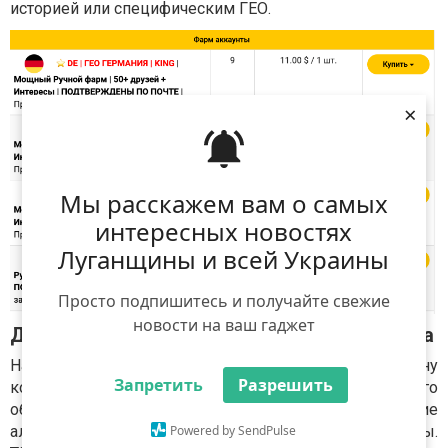
историей или специфическим ГЕО.
×
Мы расскажем вам о самых
интересных новостях
Луганщины и всей Украины
Просто подпишитесь и получайте свежие
новости на ваш гаджет
Диверсификация – залог выживания байера
Настоящий профи никогда не складывает яйца в одну
Запретить
Разрешить
корзину. Пока ваш fb арбитраж штормит от очередного
обновления алгоритмов Цукерберга, наличие
альтернативных площадок спасает ROI всей команды.
Powered by SendPulse