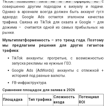
TikTok позволяет лить на те же офферы, но с
совершенно другим подходом к визуалу и подаче.
Однако в арсенале всегда должен быть аккаунт гугл
адвордс. Google Ads остается эталоном качества
трафика. Связка из TikTok для охвата и Google – для
дожима – считается одной из самых прибыльных на
рынке.
Мультиплатформенность – это тренд года. Поэтому
мы предлагаем решения для других гигантов
трафика:
TikTok аккаунты: прогретые, с возможностью
запуска рекламы на нужные ГЕО.
Google Ads (AdWords): аккаунты с отлежкой +
историей под разные валюты.
FB-инфраструктура.
Сравнение площадок для залива в 2026
Сложность
Потенциал
Площадка
Тип трафика
входа
ROI