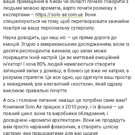
ваше приміщення в Києві чи області почало говорити з
людьми мовою ароматів, варто почати розмову з
експертами —
https://solo-air.com.ua
. Вони
спеціалізуються на тому, щоб перетворювати звичайне
повітря на вашу персональну суперсилу.
Наука доводить, що наш ніс — це пряма дорога до
емоцій. Згідно з американським дослідженням, вісім із
десяти респондентів визнали, що запах може
покращити їхній настрій. Це як миттєвий емоційний
ін'єктор! І хоча 80% людей намагаються створити
затишний запах у домівці, в бізнесі це вже не каприз, а
розумна стратегія. Це все одно, що одягнути ваш простір
у невидимий, але елегантний «костюм», який одразу
викликає правильні почуття.
А ось і головне питання: навіщо це потрібно саме вам?
Компанія Solo Air працює з 2010 року, і їх фішка — це
повний цикл: вони та виробники обладнання, і
досвідчені «ароматні архітектори». Вони не продадуть
вам просто чарівний флакончик, а створять цілісну
систему, яка працюватиме для вас щодня.