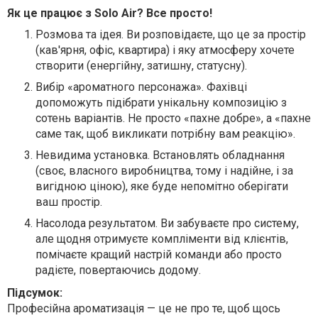
Як це працює з Solo Air? Все просто!
Розмова та ідея.
Ви розповідаєте, що це за простір
(кав'ярня, офіс, квартира) і яку атмосферу хочете
створити (енергійну, затишну, статусну).
Вибір «ароматного персонажа».
Фахівці
допоможуть підібрати унікальну композицію з
сотень варіантів. Не просто «пахне добре», а «пахне
саме так, щоб викликати потрібну вам реакцію».
Невидима установка.
Встановлять обладнання
(своє, власного виробництва, тому і надійне, і за
вигідною ціною), яке буде непомітно оберігати
ваш простір.
Насолода результатом.
Ви забуваєте про систему,
але щодня отримуєте компліменти від клієнтів,
помічаєте кращий настрій команди або просто
радієте, повертаючись додому.
Підсумок:
Професійна ароматизація — це не про те, щоб щось