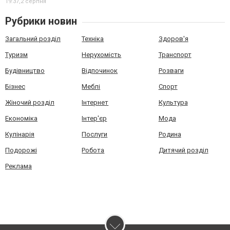
19:37,
2 серпня
Рубрики новин
Загальний розділ
Техніка
Здоров'я
Туризм
Нерухомість
Транспорт
Будівництво
Відпочинок
Розваги
Бізнес
Меблі
Спорт
Жіночий розділ
Інтернет
Культура
Економіка
Інтер'єр
Мода
Кулінарія
Послуги
Родина
Подорожі
Робота
Дитячий розділ
Реклама