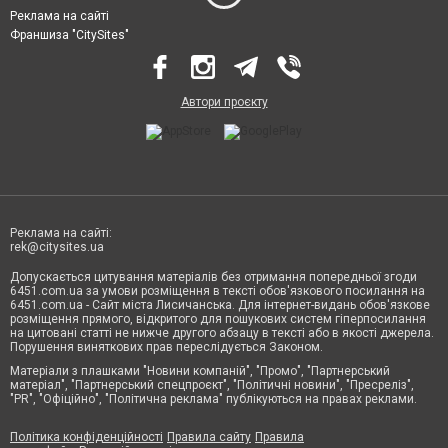
Реклама на сайті
Франшиза "CitySites"
Автори проєкту
Реклама на сайті:
rek@citysites.ua
Допускається цитування матеріалів без отримання попередньої згоди
6451.com.ua за умови розміщення в тексті обов'язкового посилання на
6451.com.ua - Сайт міста Лисичанська. Для інтернет-видань обов'язкове
розміщення прямого, відкритого для пошукових систем гіперпосилання
на цитовані статті не нижче другого абзацу в тексті або в якості джерела.
Порушення виняткових прав переслідується Законом.
Матеріали з плашками "Новини компаній", "Промо", "Партнерський
матеріал", "Партнерський спецпроєкт", "Політичні новини", "Пресреліз",
"PR", "Офіційно", "Політична реклама" публікуються на правах реклами.
Політика конфіденційності
Правила сайту
Правила