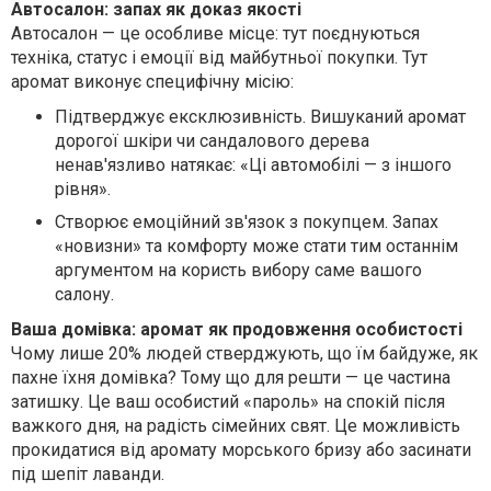
Автосалон: запах як доказ якості
Автосалон — це особливе місце: тут поєднуються
техніка, статус і емоції від майбутньої покупки. Тут
аромат виконує специфічну місію:
Підтверджує ексклюзивність.
Вишуканий аромат
дорогої шкіри чи сандалового дерева
ненав'язливо натякає: «Ці автомобілі — з іншого
рівня».
Створює емоційний зв'язок
з покупцем. Запах
«новизни» та комфорту може стати тим останнім
аргументом на користь вибору саме вашого
салону.
Ваша домівка: аромат як продовження особистості
Чому лише 20% людей стверджують, що їм байдуже, як
пахне їхня домівка? Тому що для решти — це частина
затишку. Це ваш особистий «пароль» на спокій після
важкого дня, на радість сімейних свят. Це можливість
прокидатися від аромату морського бризу або засинати
під шепіт лаванди.