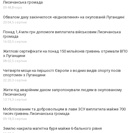
Лисичанська громада
09:48,
Вчора
Обвалом даху закінчилося «відновлення» на окупованій Луганщині
23:04,
5 серпня
Понад 1,4 млн грн допомоги виплатила військовим Лисичанська
громада
16:03,
5 серпня
Житлові сертифікати на понад 150 мільйонів гривень отримали ВПО
з Луганщини
08:02,
5 серпня
Четверте місце на першості Європи з водних видів спорту посів
спортсмен з Луганщини
22:20,
3 серпня
Жити під аварійним дахом запропонували людям в окупованому
Лисичанську
13:19,
3 серпня
Мобілізованим та добровольцям в лави ЗСУ виплатила майже 700
тисяч гривень Лисичанська громада
09:18,
3 серпня
Землю накрила магнітна буря майже 6-бального рівня