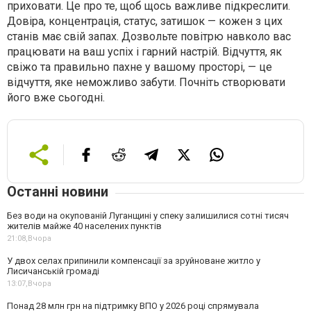
приховати. Це про те, щоб щось важливе підкреслити.
Довіра, концентрація, статус, затишок — кожен з цих
станів має свій запах. Дозвольте повітрю навколо вас
працювати на ваш успіх і гарний настрій. Відчуття, як
свіжо та правильно пахне у вашому просторі, — це
відчуття, яке неможливо забути. Почніть створювати
його вже сьогодні.
Останні новини
Без води на окупованій Луганщині у спеку залишилися сотні тисяч
жителів майже 40 населених пунктів
21:08,
Вчора
У двох селах припинили компенсації за зруйноване житло у
Лисичанській громаді
13:07,
Вчора
Понад 28 млн грн на підтримку ВПО у 2026 році спрямувала