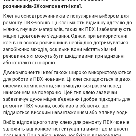
розчинників-2Хкомпонентні клеї.
Клеї на основі розчинників є популярним вибором для
ремонту ПВХ-човнів. Ці клеї мають відмінну адгезію до
м'яких, гнучких матеріалів, таких як ПВХ, і забезпечують
міцне і довговічне з'єднання. Однак, при використанні
клеїв на основі розчинників необхідно дотримуватися
запобіжних заходів, оскільки вони містять хімічні
речовини, які можуть бути шкідливими при вдиханні
або контакті зі шкірою.
Двокомпонентні клеї також широко використовуються
для роботи з ПВХ-човнами. Ці клеї складаються із двох
окремих компонентів, які змішуються разом перед
нанесенням на поверхню. Цей тип клею зазвичай
забезпечує дуже міцне з'єднання і добре підходить для
ремонту ПВХ-човнів, особливо в областях, що
піддаються високим навантаженням або впливу води.
Вибір відповідного типу клею для ремонту ПВХ-човнів
залежить від конкретної ситуації та вимог до міцності
з'єднання. При виборі клею необхідно враховувати