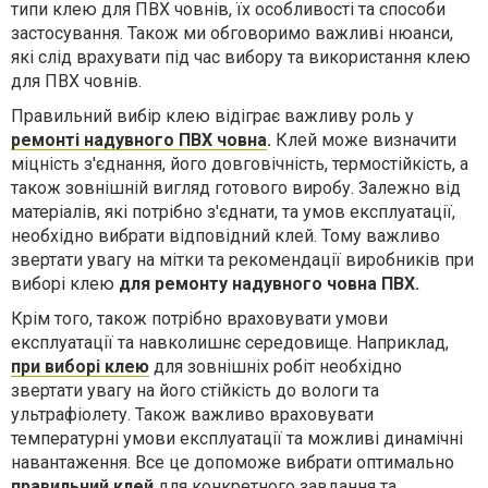
типи клею для ПВХ човнів, їх особливості та способи
застосування. Також ми обговоримо важливі нюанси,
які слід врахувати під час вибору та використання клею
для ПВХ човнів.
Правильний вибір клею відіграє важливу роль у
ремонті надувного ПВХ човна
.
Клей може визначити
міцність з'єднання, його довговічність, термостійкість, а
також зовнішній вигляд готового виробу. Залежно від
матеріалів, які потрібно з'єднати, та умов експлуатації,
необхідно вибрати відповідний клей. Тому важливо
звертати увагу на мітки та рекомендації виробників при
виборі клею
для
ремонту надувного човна ПВХ.
Крім того, також потрібно враховувати умови
експлуатації та навколишнє середовище. Наприклад,
при виборі клею
для зовнішніх робіт необхідно
звертати увагу на його стійкість до вологи та
ультрафіолету. Також важливо враховувати
температурні умови експлуатації та можливі динамічні
навантаження. Все це допоможе вибрати оптимально
правильний клей
для конкретного завдання та