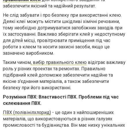
забезпечити якісний та надійний результат.
Не слід забувати і про безпеку при використанні клею.
Деякі клеї можуть містити шкідливі хімічні речовини,
тому необхідно дотримуватися запобіжних заходів при
×
їх застосуванні. Важливо зберігати клей у недоступному
для дітей місці, провітрювати приміщення під час
роботи з клеєм та носити захисні засоби, якщо це
зазначено виробником.
Мы расскажем вам о самых
Таким чином
, вибір правильного клею
відіграє важливу
интересных новостях
роль у різних проектах та ремонтах. Правильно
Луганщины и всей Украины
підібраний клей допоможе забезпечити надійне та
якісне з'єднання матеріалів, а також забезпечити
Просто подпишитесь и получайте свежие
безпеку при його використанні.
новости на ваш гаджет
Розуміння ПВХ: Властивості ПВХ. Проблеми під час
склеювання ПВХ.
Запретить
Разрешить
ПВХ (полівінілхлорид)
- це один з найпоширеніших
матеріалів, що використовуються в різних галузях
Powered by SendPulse
промисловості та будівництва. Він має низку унікальних