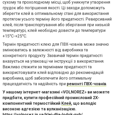
сухому та прохолодному місці, щоб уникнути утворення
грудок або погіршення якості. Ці заходи допоможуть
зберегти клей в оптимальному стані для використання
протягом усього терміну його придатності. Реверсивний
клей, після транспортування або зберігання при низькій
температурі, клей необхідно довести до температури
+15°С-+25°С.
Термін придатності клею для ПВХ-човнів може значно
змінюватись в залежності від виробника та
конкретного продукту. Зазвичай термін придатності
вказується на упаковці чи інструкції з використання.
Важливо стежити за термінами придатності та
використовувати клей відповідно до рекомендацій
виробника, щоб забезпечити його оптимальну
працездатність та надійність при
ремонті ПВХ-човнів
.
У нашому інтернет-магазині «VOLNOREZ» ви можете
придбати, купити професійний промисловий 2Х-
компонентний термостійкий
Клей
, що володіє
високою адгезією та вулканізацією.
https://volnorez.in.ua/klei-dlia-lodok-pvh/