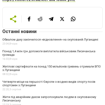
Останні новини
Обвалом даху закінчилося «відновлення» на окупованій Луганщині
23:04,
Вчора
Понад 1,4 млн грн допомоги виплатила військовим Лисичанська
громада
16:03,
Вчора
Житлові сертифікати на понад 150 мільйонів гривень отримали ВПО
з Луганщини
08:02,
Вчора
Четверте місце на першості Європи з водних видів спорту посів
спортсмен з Луганщини
22:20,
3 серпня
Жити під аварійним дахом запропонували людям в окупованому
Лисичанську
13:19,
3 серпня