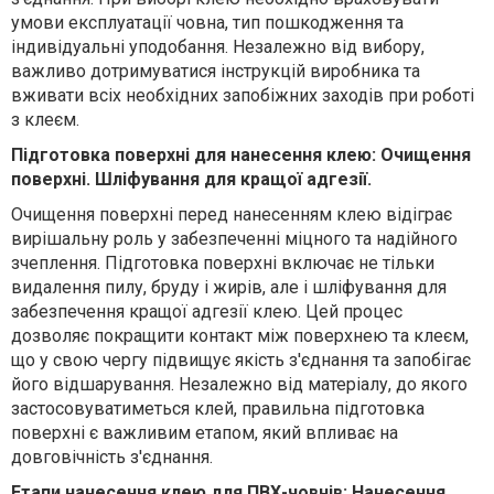
умови експлуатації човна, тип пошкодження та
індивідуальні уподобання. Незалежно від вибору,
важливо дотримуватися інструкцій виробника та
вживати всіх необхідних запобіжних заходів при роботі
з клеєм.
Підготовка поверхні для нанесення клею: Очищення
поверхні. Шліфування для кращої адгезії.
Очищення поверхні перед нанесенням клею відіграє
вирішальну роль у забезпеченні міцного та надійного
зчеплення. Підготовка поверхні включає не тільки
видалення пилу, бруду і жирів, але і шліфування для
забезпечення кращої адгезії клею. Цей процес
дозволяє покращити контакт між поверхнею та клеєм,
що у свою чергу підвищує якість з'єднання та запобігає
його відшарування. Незалежно від матеріалу, до якого
застосовуватиметься клей, правильна підготовка
поверхні є важливим етапом, який впливає на
довговічність з'єднання.
Етапи нанесення клею для ПВХ-човнів: Нанесення