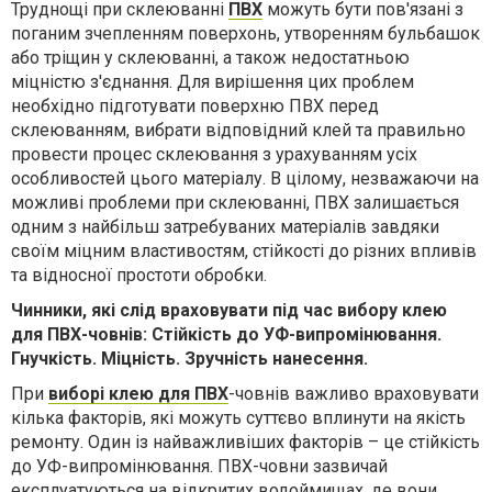
Труднощі при склеюванні
ПВХ
можуть бути пов'язані з
поганим зчепленням поверхонь, утворенням бульбашок
або тріщин у склеюванні, а також недостатньою
міцністю з'єднання. Для вирішення цих проблем
необхідно підготувати поверхню ПВХ перед
склеюванням, вибрати відповідний клей та правильно
провести процес склеювання з урахуванням усіх
особливостей цього матеріалу. В цілому, незважаючи на
можливі проблеми при склеюванні, ПВХ залишається
одним з найбільш затребуваних матеріалів завдяки
своїм міцним властивостям, стійкості до різних впливів
та відносної простоти обробки.
Чинники, які слід враховувати під час вибору клею
для ПВХ-човнів: Стійкість до УФ-випромінювання.
Гнучкість. Міцність. Зручність нанесення.
При
виборі клею для ПВХ
-човнів важливо враховувати
кілька факторів, які можуть суттєво вплинути на якість
ремонту. Один із найважливіших факторів – це стійкість
до УФ-випромінювання. ПВХ-човни зазвичай
експлуатуються на відкритих водоймищах, де вони