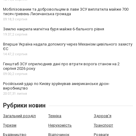
Мобілізованим та добровольцям в лави ЗСУ виплатила майже 700
тисяч гривень Лисичанська громада
09:18,
3 серпня
Землю накрила магнітна буря майже 6-бального рівня
19:37,
2 серпня
Вперше Україна надала допомогу через Механізм цивільного захисту
ЄС
14:47,
2 серпня
Генштаб ЗСУ оприлюднив дані про втрати ворога станом на 2
серпня 2026 року
09:00,
2 серпня
Російський удар по Києву зруйнував американське дрон-
виробництво
20:07,
31 липня
Рубрики новин
Загальний розділ
Техніка
Здоров'я
Туризм
Нерухомість
Транспорт
Будівництво
Відпочинок
Розваги