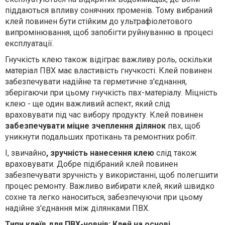
піддаються впливу сонячних променів. Тому вибраний
клей повинен бути стійким до ультрафіолетового
випромінювання, щоб запобігти руйнуванню в процесі
експлуатації.
Гнучкість клею також відіграє важливу роль, оскільки
матеріал ПВХ має властивість гнучкості. Клей повинен
забезпечувати надійне та герметичне з'єднання,
зберігаючи при цьому гнучкість пвх-матеріалу. Міцність
клею - ще один важливий аспект, який слід
враховувати під час вибору продукту. Клей повинен
забезпечувати міцне зчеплення ділянок
пвх, щоб
уникнути подальших протікань та ремонтних робіт.
І, звичайно
, зручність нанесення клею
слід також
враховувати. Добре підібраний клей повинен
забезпечувати зручність у використанні, щоб полегшити
процес ремонту. Важливо вибирати клей, який швидко
сохне та легко наноситься, забезпечуючи при цьому
надійне з'єднання між ділянками ПВХ.
Типи клеїв для ПВХ-човнів: Клей на основі