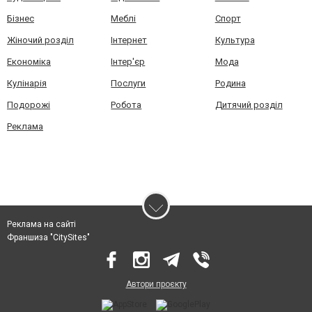
Бізнес
Меблі
Спорт
Жіночий розділ
Інтернет
Культура
Економіка
Інтер'єр
Мода
Кулінарія
Послуги
Родина
Подорожі
Робота
Дитячий розділ
Реклама
Реклама на сайті
Франшиза "CitySites"
Автори проєкту