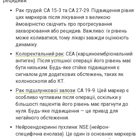
рецидиви:
Рак грудей: CA 15-3 та CA 27-29. Підвищення рівня
цих маркерів після лікування з великою
ймовірністю свідчить про прогресування
захворювання або рецидив. Важливо: їх рівень
може коливатися, тому лікарі завжди оцінюють
динаміку.
Колоректальний рак
: CEA (карциноембріональний
антиген). Після успішної операції його рівень має
бути низьким. Будь-яке стійке підвищення є
сигналом для додаткових обстежень, таких як
колоноскопія або КТ.
Рак підшлункової залози
: CA 19-9. Цей маркер є
особливо чутливим після операції, оскільки у
більшості пацієнтів його рівень має прагнути до
нуля. Будь-яке підвищення — це привід для
негайного обстеження.
Нейроендокринні пухлини: NSE (нейрон-
специфічна енолаза). Це один із основних маркерів