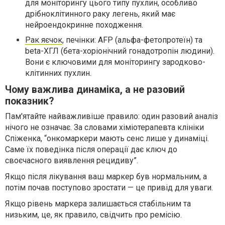
для моніторингу цього типу пухлин, особливо
дрібноклітинного раку легень, який має
нейроендокринне походження.
Рак яєчок
, печінки: AFP (альфа-фетопротеїн) та
beta-ХГЛ (бета-хоріонічний гонадотропін людини).
Вони є ключовими для моніторингу зародково-
клітинних пухлин.
Чому важлива динаміка, а не разовий
показник?
Пам'ятайте найважливіше правило: один разовий аналіз
нічого не означає. За словами хіміотерапевта клініки
Спіженка, “онкомаркери мають сенс лише у динаміці.
Саме їх поведінка після операції дає ключ до
своєчасного виявлення рецидиву”.
Якщо після лікування ваш маркер був нормальним, а
потім почав поступово зростати — це привід для уваги.
Якщо рівень маркера залишається стабільним та
низьким, це, як правило, свідчить про ремісію.