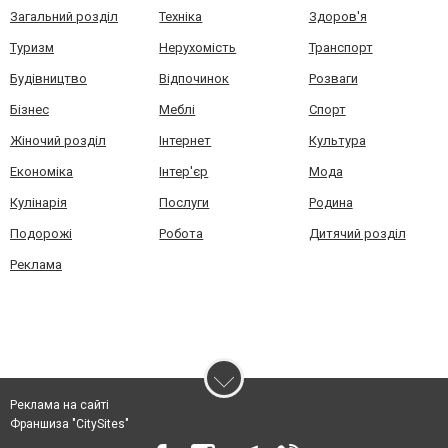
Загальний розділ
Техніка
Здоров'я
Туризм
Нерухомість
Транспорт
Будівництво
Відпочинок
Розваги
Бізнес
Меблі
Спорт
Жіночий розділ
Інтернет
Культура
Економіка
Інтер'єр
Мода
Кулінарія
Послуги
Родина
Подорожі
Робота
Дитячий розділ
Реклама
Реклама на сайті
Франшиза "CitySites"