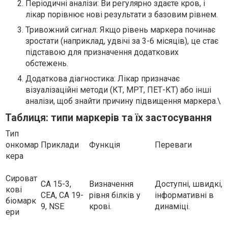
Періодичні аналізи: Ви регулярно здаєте кров, і
лікар порівнює нові результати з базовим рівнем.
Тривожний сигнал: Якщо рівень маркера починає
зростати (наприклад, удвічі за 3-6 місяців), це стає
підставою для призначення додаткових
обстежень.
Додаткова діагностика: Лікар призначає
візуалізаційні методи (КТ, МРТ, ПЕТ-КТ) або інші
аналізи, щоб знайти причину підвищення маркера.\
Таблиця: типи маркерів та їх застосування
Тип
онкомар
Приклади
Функція
Переваги
кера
Сироват
CA 15-3,
Визначення
Доступні, швидкі,
кові
CEA, CA 19-
рівня білків у
інформативні в
біомарк
9, NSE
крові.
динаміці.
ери