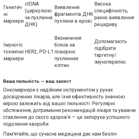
ctDNA
Висока
Генетич
Виявлення
(циркулюю
специфічність,
ні
фрагментів ДНК
ча пухлинна
раннє виявлення
маркери
пухлини в крові.
ДНК)
рецидиву.
Визначення
Допомагають
Імуногіс
білків на
підібрати
тохімічні
HER2, PD-L1
поверхні
таргетну/
маркери
пухлинних
імунотерапію.
клітин.
Ваша пильність — ваш захист
Онкомаркери є надійним інструментом у руках
досвідчених лікарів, але їхня ефективність значною
мірою залежить від вашої пильності. Регулярні
обстеження, дотримання рекомендацій лікаря та уважне
ставлення до свого здоров’я — це запорука успішного
подолання хвороби.
Пам’ятайте, що сучасна медицина дає нам безліч