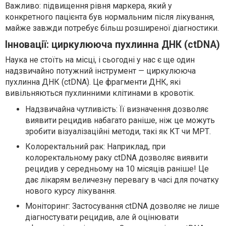
Важливо: підвищення рівня маркера, який у
конкретного пацієнта був нормальним після лікування,
майже завжди потребує більш розширеної діагностики.
Інновації: циркулююча пухлинна ДНК (ctDNA)
Наука не стоїть на місці, і сьогодні у нас є ще один
надзвичайно потужний інструмент — циркулююча
пухлинна ДНК (ctDNA). Це фрагменти ДНК, які
вивільняються пухлинними клітинами в кровотік.
Надзвичайна чутливість: Її визначення дозволяє
виявити рецидив набагато раніше, ніж це можуть
зробити візуалізаційні методи, такі як КТ чи МРТ.
Колоректальний рак: Наприклад, при
колоректальному раку ctDNA дозволяє виявити
рецидив у середньому на 10 місяців раніше! Це
дає лікарям величезну перевагу в часі для початку
нового курсу лікування.
Моніторинг: Застосування ctDNA дозволяє не лише
діагностувати рецидив, але й оцінювати