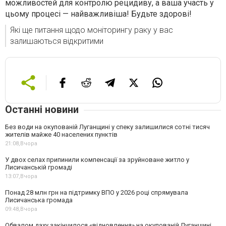
можливостей для контролю рецидиву, а ваша участь у
цьому процесі — найважливіша! Будьте здорові!
Які ще питання щодо моніторингу раку у вас
залишаються відкритими
Останні новини
Без води на окупованій Луганщині у спеку залишилися сотні тисяч
жителів майже 40 населених пунктів
21:08,
Вчора
У двох селах припинили компенсації за зруйноване житло у
Лисичанській громаді
13:07,
Вчора
Понад 28 млн грн на підтримку ВПО у 2026 році спрямувала
Лисичанська громада
09:48,
Вчора
Обвалом даху закінчилося «відновлення» на окупованій Луганщині