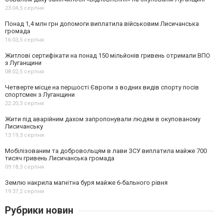
23:04,
5 серпня
Понад 1,4 млн грн допомоги виплатила військовим Лисичанська
громада
16:03,
5 серпня
Житлові сертифікати на понад 150 мільйонів гривень отримали ВПО
з Луганщини
08:02,
5 серпня
Четверте місце на першості Європи з водних видів спорту посів
спортсмен з Луганщини
22:20,
3 серпня
Жити під аварійним дахом запропонували людям в окупованому
Лисичанську
13:19,
3 серпня
Мобілізованим та добровольцям в лави ЗСУ виплатила майже 700
тисяч гривень Лисичанська громада
09:18,
3 серпня
Землю накрила магнітна буря майже 6-бального рівня
19:37,
2 серпня
Рубрики новин