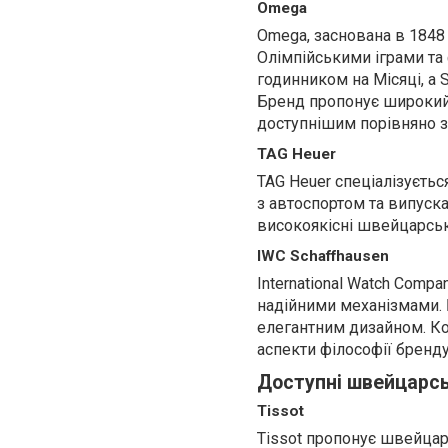
Omega
Omega, заснована в 1848 
Олімпійськими іграми т
годинником на Місяці, а 
Бренд пропонує широкий 
доступнішим порівняно 
TAG Heuer
TAG Heuer спеціалізуєтьс
з автоспортом та випускає
високоякісні швейцарськ
IWC Schaffhausen
International Watch Comp
надійними механізмами. 
елегантним дизайном. Коле
аспекти філософії бренду
Доступні швейцарсь
Tissot
Tissot пропонує швейцарс