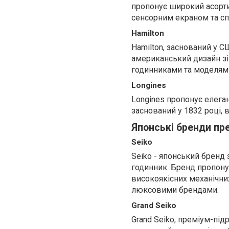
пропонує широкий асортим
сенсорним екраном та сп
Hamilton
Hamilton, заснований у С
американський дизайн з
годинниками та моделями
Longines
Longines пропонує елеган
заснований у 1832 році,
Японські бренди пр
Seiko
Seiko - японський бренд
годинник. Бренд пропону
високоякісних механічни
люксовими брендами.
Grand Seiko
Grand Seiko, преміум-під