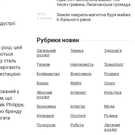
тисяч гривень Лисичанська громада
19:37,
Землю накрила магнітна буря майже
2 серпня
6-бального рівня
устрії.
Рубрики новин
 році, цей
Загальний
Техніка
Здоров'я
яються
розділ
у сталь
Туризм
Нерухомість
Транспорт
зберігають
вестицією.
Будівництво
Відпочинок
Розваги
Бізнес
Меблі
Спорт
нований у
Жіночий
Інтернет
Культура
розділ
м, що
k Philippe,
Економіка
Інтер'єр
Мода
ію бренду.
Кулінарія
Послуги
Родина
ягати
Подорожі
Робота
Дитячий
розділ