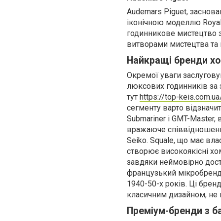
Audemars Piguet, заснова
іконічною моделлю Royal
годинникове мистецтво з
витворами мистецтва та 
Найкращі бренди х
Окремої уваги заслугов
люксових годинників за 
тут
https://top-keis.com.
сегменту варто відзначит
Submariner і GMT-Master,
вражаюче співвідношення
Seiko. Squale, що має вл
створює високоякісні хо
завдяки неймовірно досту
французький мікробренд,
1940-50-х років. Ці бре
класичним дизайном, не 
Преміум-бренди з б