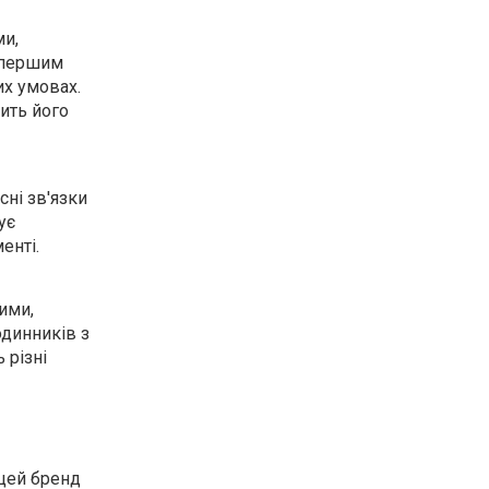
ми,
 першим
их умовах.
ить його
сні зв'язки
ує
енті.
ими,
одинників з
 різні
 цей бренд