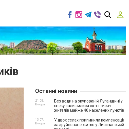
иків
Останні новини
21:08,
Без води на окупованій Луганщині у
Вчора
спеку залишилися сотні тисяч
жителів майже 40 населених пунктів
13:07,
У двох селах припинили компенсації
Вчора
за зруйноване житло у Лисичанській