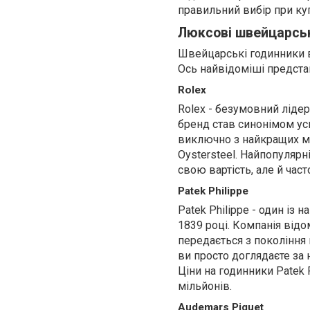
правильний вибір при ку
Люксові швейцарсь
Швейцарські годинники в
Ось найвідоміші предста
Rolex
Rolex - безумовний ліде
бренд став синонімом усп
виключно з найкращих ма
Oystersteel. Найпопулярні
свою вартість, але й част
Patek Philippe
Patek Philippe - один із
1839 році. Компанія від
передається з покоління 
ви просто доглядаєте за
Ціни на годинники Patek 
мільйонів.
Audemars Piguet