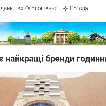
ідник
Оголошення
Погода
 є найкращі бренди годинн