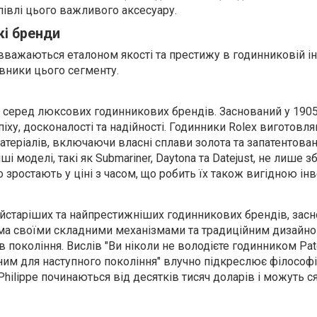
півлі цього важливого аксесуару.
кі бренди
важаються еталоном якості та престижу в годинниковій інд
вники цього сегменту.
р серед люксових годинникових брендів. Заснований у 1905
іху, досконалості та надійності. Годинники Rolex виготовл
теріалів, включаючи власні сплави золота та запатентован
ші моделі, такі як Submariner, Daytona та Datejust, не лише 
о зростають у ціні з часом, що робить їх також вигідною ін
 найстаріших та найпрестижніших годинникових брендів, зас
ома своїми складними механізмами та традиційним дизайно
в покоління. Вислів "Ви ніколи не володієте годинником Pate
 ним для наступного покоління" влучно підкреслює філософ
Philippe починаються від десятків тисяч доларів і можуть с