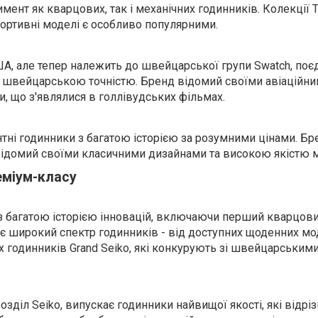
ент як кварцових, так і механічних годинників. Колекції T
ортивні моделі є особливо популярними.
ША, але тепер належить до швейцарської групи Swatch, поє
і швейцарською точністю. Бренд відомий своїми авіаційн
, що з'являлися в голлівудських фільмах.
тні годинники з багатою історією за розумними цінами. Бр
 відомий своїми класичними дизайнами та високою якістю м
еміум-класу
 з багатою історією інновацій, включаючи перший кварцов
є широкий спектр годинників - від доступних щоденних м
х годинників Grand Seiko, які конкурують зі швейцарським
розділ Seiko, випускає годинники найвищої якості, які відрі