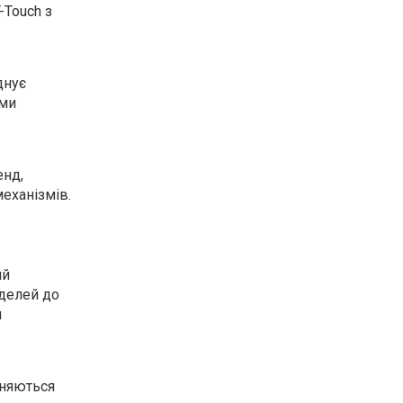
-Touch з
днує
ими
енд,
еханізмів.
ий
оделей до
и
зняються