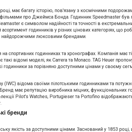
році, має багату історію, пов'язану з космічними подорожа
а фільмами про Джеймса Бонда. Годинник Speedmaster був
Seamaster є символом надійності та точності в екстремальн
асортимент годинників у різних цінових категоріях, що роб
з найдорожчими люксовими брендами.
я на спортивних годинниках та хронографах. Компанія має ті
 такі відомі моделі, як Carrera та Monaco. TAG Heuer пропон
і годинники за порівняно доступними цінами у своєму сегм
any (IWC) відома своїми пілотськими годинниками та потужн
Бренд має репутацію виробника міцних, функціональних г
кції Pilot's Watches, Portugieser та Portofino відображають
.
кі бренди
ьку якість за доступними цінами. Заснований у 1853 році,