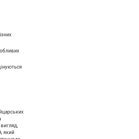
ізних
собливих
цінуються
.
ейцарських
а
 вигляд,
, який