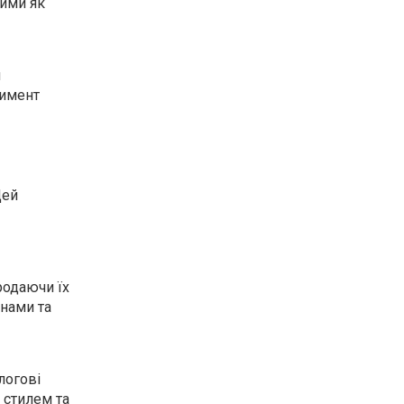
кими як
я
тимент
Цей
родаючи їх
нами та
логові
 стилем та