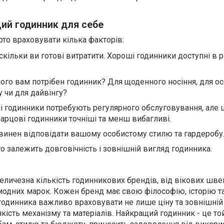
ий годинник для себе
рто враховувати кілька факторів:
скільки ви готові витратити. Хороші годинники доступні в р
ого вам потрібен годинник? Для щоденного носіння, для о
у чи для дайвінгу?
і годинники потребують регулярного обслуговування, але 
арцові годинники точніші та менш вибагливі.
инен відповідати вашому особистому стилю та гардеробу
о залежить довговічність і зовнішній вигляд годинника.
еличезна кількість годинникових брендів, від вікових шв
модних марок. Кожен бренд має свою філософію, історію т
 годинника важливо враховувати не лише ціну та зовнішній
якість механізму та матеріалів. Найкращий годинник - це той