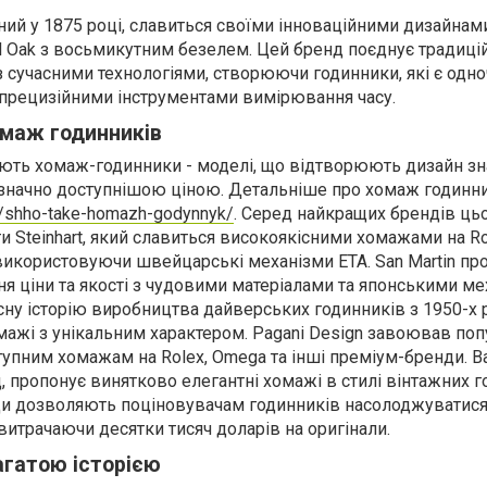
ний у 1875 році, славиться своїми інноваційними дизайнам
 Oak з восьмикутним безелем. Цей бренд поєднує традиці
 сучасними технологіями, створюючи годинники, які є одн
прецизійними інструментами вимірювання часу.
омаж годинників
ують хомаж-годинники - моделі, що відтворюють дизайн з
значно доступнішою ціною. Детальніше про хомаж годинни
ua/shho-take-homazh-godynnyk/
. Серед найкращих брендів ць
и Steinhart, який славиться високоякісними хомажами на R
 використовуючи швейцарські механізми ETA. San Martin пр
 ціни та якості з чудовими матеріалами та японськими м
асну історію виробництва дайверських годинників з 1950-х 
мажі з унікальним характером. Pagani Design завоював поп
пним хомажам на Rolex, Omega та інші преміум-бренди. Bal
 пропонує винятково елегантні хомажі в стилі вінтажних г
нди дозволяють поціновувачам годинників насолоджуватис
витрачаючи десятки тисяч доларів на оригінали.
агатою історією