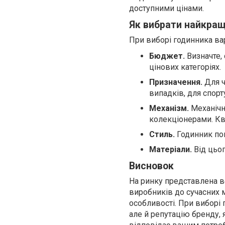
доступними цінами.
Як вибрати найкращ
При виборі годинника ва
Бюджет.
Визначте, 
цінових категоріях.
Призначення.
Для ч
випадків, для спорт
Механізм.
Механічн
колекціонерами. Кв
Стиль.
Годинник пов
Матеріали.
Від цьог
Висновок
На ринку представлена в
виробників до сучасних 
особливості. При виборі
але й репутацію бренду, 