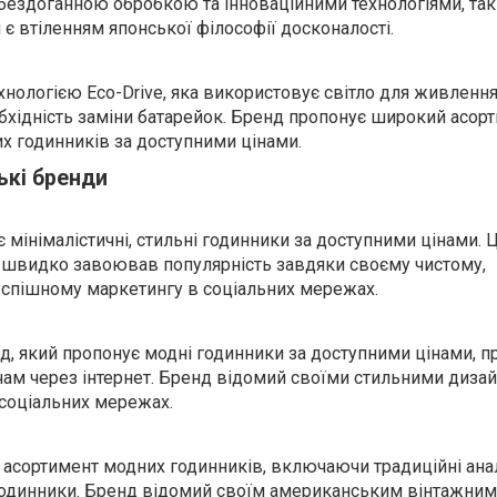
бездоганною обробкою та інноваційними технологіями, та
и є втіленням японської філософії досконалості.
хнологією Eco-Drive, яка використовує світло для живленн
бхідність заміни батарейок. Бренд пропонує широкий асор
их годинників за доступними цінами.
ькі бренди
ує мінімалістичні, стильні годинники за доступними цінами. 
 швидко завоював популярність завдяки своєму чистому,
успішному маркетингу в соціальних мережах.
д, який пропонує модні годинники за доступними цінами, п
м через інтернет. Бренд відомий своїми стильними дизай
соціальних мережах.
 асортимент модних годинників, включаючи традиційні ана
-годинники. Бренд відомий своїм американським вінтажним