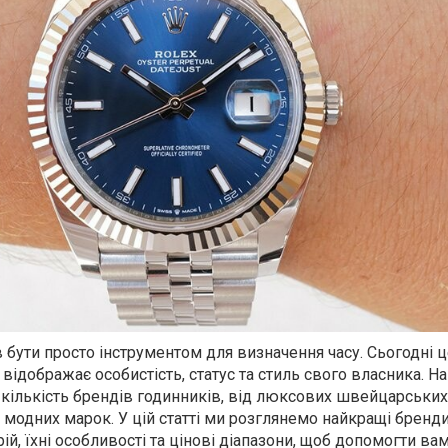
 бути просто інструментом для визначення часу. Сьогодні 
відображає особистість, статус та стиль свого власника. Н
кількість брендів годинників, від люксових швейцарських
 модних марок. У цій статті ми розглянемо найкращі бренд
рій, їхні особливості та цінові діапазони, щоб допомогти ва