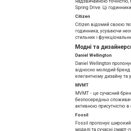
надзвичайною точністю, 
Spring Drive. Ці годинник
Citizen
Citizen відомий своєю те
годинника, усуваючи нео
стильних і функціональн
Модні та дизайнерс
Daniel Wellington
Daniel Wellington пропон
відносно молодий бренд
елегантному дизайну та 
MVMT
MVMT - це сучасний брен
безпосередньо споживача
активною присутністю в 
Fossil
Fossil пропонує широкий
моделі та сучасні смарт