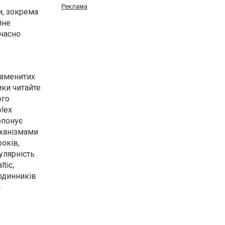
Реклама
и, зокрема
йне
очасно
наменитих
ки читайте
ого
olex
опонує
еханізмами
років,
улярність
tic,
одинників
я