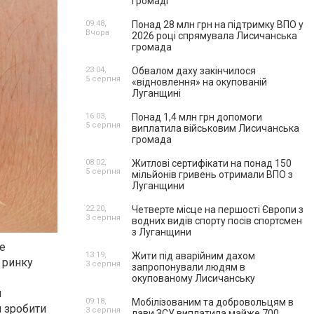
громаді
09:48,
Понад 28 млн грн на підтримку ВПО у
Вчора
2026 році спрямувала Лисичанська
громада
23:04,
Обвалом даху закінчилося
5 серпня
«відновлення» на окупованій
Луганщині
16:03,
Понад 1,4 млн грн допомоги
5 серпня
виплатила військовим Лисичанська
громада
08:02,
Житлові сертифікати на понад 150
5 серпня
мільйонів гривень отримали ВПО з
Луганщини
22:20,
Четверте місце на першості Європи з
3 серпня
водних видів спорту посів спортсмен
з Луганщини
це
13:19,
Жити під аварійним дахом
а ринку
3 серпня
запропонували людям в
окупованому Лисичанську
и
09:18,
Мобілізованим та добровольцям в
м зробити
3 серпня
лави ЗСУ виплатила майже 700