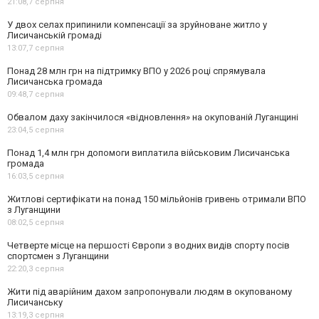
21:08,
7 серпня
У двох селах припинили компенсації за зруйноване житло у
Лисичанській громаді
13:07,
7 серпня
Понад 28 млн грн на підтримку ВПО у 2026 році спрямувала
Лисичанська громада
09:48,
7 серпня
Обвалом даху закінчилося «відновлення» на окупованій Луганщині
23:04,
5 серпня
Понад 1,4 млн грн допомоги виплатила військовим Лисичанська
громада
16:03,
5 серпня
Житлові сертифікати на понад 150 мільйонів гривень отримали ВПО
з Луганщини
08:02,
5 серпня
Четверте місце на першості Європи з водних видів спорту посів
спортсмен з Луганщини
22:20,
3 серпня
Жити під аварійним дахом запропонували людям в окупованому
Лисичанську
13:19,
3 серпня