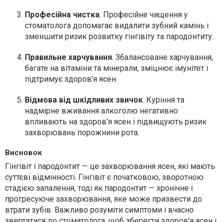
Професійна чистка
. Професійне чищення у
стоматолога допомагає видалити зубний камінь і
зменшити ризик розвитку гінгівіту та пародонтиту.
Правильне харчування
. Збалансоване харчування,
багате на вітаміни та мінерали, зміцнює імунітет і
підтримує здоров’я ясен.
Відмова від шкідливих звичок
. Куріння та
надмірне вживання алкоголю негативно
впливають на здоров’я ясен і підвищують ризик
захворювань порожнини рота.
Висновок
Гінгівіт і пародонтит — це захворювання ясен, які мають
суттєві відмінності. Гінгівіт є початковою, зворотною
стадією запалення, тоді як пародонтит — хронічне і
прогресуюче захворювання, яке може призвести до
втрати зубів. Важливо розуміти симптоми і вчасно
звертатися до стоматолога, щоб зберегти здоров’я ясен і