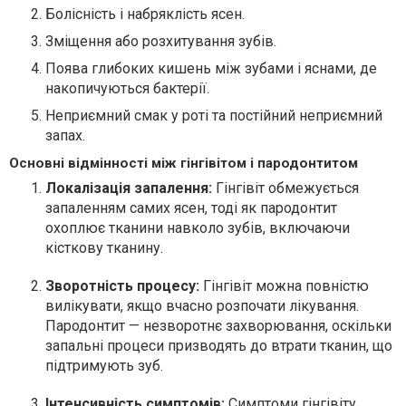
Болісність і набряклість ясен.
Зміщення або розхитування зубів.
Поява глибоких кишень між зубами і яснами, де
накопичуються бактерії.
Неприємний смак у роті та постійний неприємний
запах.
Основні відмінності між гінгівітом і пародонтитом
Локалізація запалення:
Гінгівіт обмежується
запаленням самих ясен, тоді як пародонтит
охоплює тканини навколо зубів, включаючи
кісткову тканину.
Зворотність процесу:
Гінгівіт можна повністю
вилікувати, якщо вчасно розпочати лікування.
Пародонтит — незворотнє захворювання, оскільки
запальні процеси призводять до втрати тканин, що
підтримують зуб.
Інтенсивність симптомів:
Симптоми гінгівіту