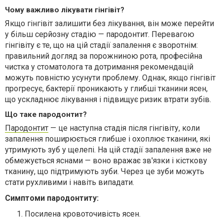
Чому важливо лікувати гінгівіт?
Якщо гінгівіт залишити без лікування, він може перейти
у більш серйозну стадію — пародонтит. Перевагою
гінгівіту є те, що на цій стадії запалення є зворотнім:
правильний догляд за порожниною рота, професійна
чистка у стоматолога та дотримання рекомендацій
можуть повністю усунути проблему. Однак, якщо гінгівіт
прогресує, бактерії проникають у глибші тканини ясен,
що ускладнює лікування і підвищує ризик втрати зубів.
Що таке пародонтит?
Пародонтит
— це наступна стадія після гінгівіту, коли
запалення поширюється глибше і охоплює тканини, які
утримують зуб у щелепі. На цій стадії запалення вже не
обмежується яснами — воно вражає зв'язки і кісткову
тканину, що підтримують зуби. Через це зуби можуть
стати рухливими і навіть випадати.
Симптоми пародонтиту:
Посилена кровоточивість ясен.