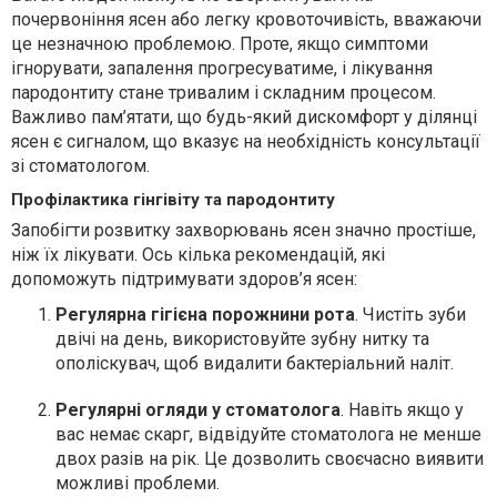
почервоніння ясен або легку кровоточивість, вважаючи
це незначною проблемою. Проте, якщо симптоми
ігнорувати, запалення прогресуватиме, і лікування
пародонтиту стане тривалим і складним процесом.
Важливо пам’ятати, що будь-який дискомфорт у ділянці
ясен є сигналом, що вказує на необхідність консультації
зі стоматологом.
Профілактика гінгівіту та пародонтиту
Запобігти розвитку захворювань ясен значно простіше,
ніж їх лікувати. Ось кілька рекомендацій, які
допоможуть підтримувати здоров’я ясен:
Регулярна гігієна порожнини рота
. Чистіть зуби
двічі на день, використовуйте зубну нитку та
ополіскувач, щоб видалити бактеріальний наліт.
Регулярні огляди у стоматолога
. Навіть якщо у
вас немає скарг, відвідуйте стоматолога не менше
двох разів на рік. Це дозволить своєчасно виявити
можливі проблеми.