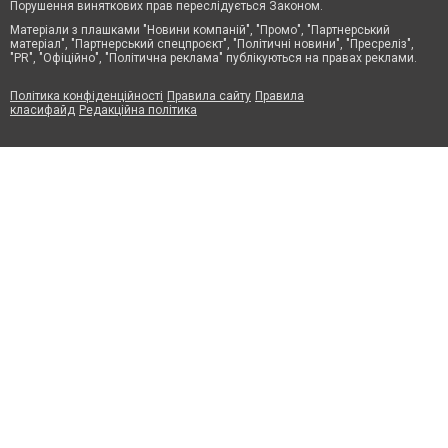
Порушення виняткових прав переслідується Законом.
Матеріали з плашками "Новини компаній", "Промо", "Партнерський
матеріал", "Партнерський спецпроєкт", "Політичні новини", "Пресреліз",
"PR", "Офіційно", "Політична реклама" публікуються на правах реклами.
Політика конфіденційності
Правила сайту
Правила
класифайд
Редакційна політика