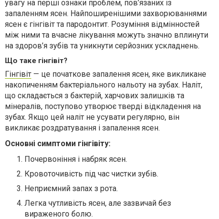
увагу на перші ознаки проблем, пов’язаних із
запаленням ясен. Найпоширенішими захворюваннями
ясен є гінгівіт та пародонтит. Розуміння відмінностей
між ними та вчасне лікування можуть значно вплинути
на здоров’я зубів та уникнути серйозних ускладнень.
Що таке гінгівіт?
Гінгівіт
— це початкове запалення ясен, яке викликане
накопиченням бактеріального нальоту на зубах. Наліт,
що складається з бактерій, харчових залишків та
мінералів, поступово утворює тверді відкладення на
зубах. Якщо цей наліт не усувати регулярно, він
викликає роздратування і запалення ясен.
Основні симптоми гінгівіту:
Почервоніння і набряк ясен.
Кровоточивість під час чистки зубів.
Неприємний запах з рота.
Легка чутливість ясен, але зазвичай без
вираженого болю.