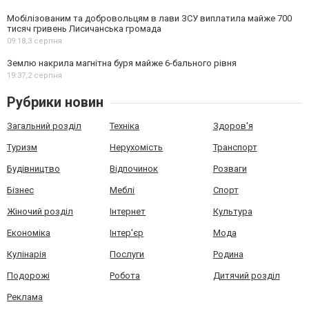
Мобілізованим та добровольцям в лави ЗСУ виплатила майже 700
тисяч гривень Лисичанська громада
09:18,
3 серпня
Землю накрила магнітна буря майже 6-бального рівня
19:37,
2 серпня
Рубрики новин
Загальний розділ
Техніка
Здоров'я
Туризм
Нерухомість
Транспорт
Будівництво
Відпочинок
Розваги
Бізнес
Меблі
Спорт
Жіночий розділ
Інтернет
Культура
Економіка
Інтер'єр
Мода
Кулінарія
Послуги
Родина
Подорожі
Робота
Дитячий розділ
Реклама