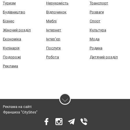
Туризм
Нерухомість
Транспорт
Будівництво
Відпочинок
Розваги
Бізнес
Меблі
Спорт
Жіночий розділ
Інтернет
Культура
Економіка
Інтер'єр
Мода
Кулінарія
Послуги
Родина
Подорожі
Робота
Дитячий розділ
Реклама
Реклама на сайті
Франшиза "CitySites"