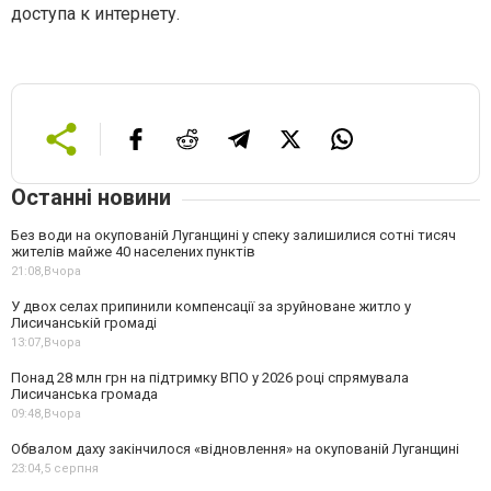
доступа к интернету.
Останні новини
Без води на окупованій Луганщині у спеку залишилися сотні тисяч
жителів майже 40 населених пунктів
21:08,
Вчора
У двох селах припинили компенсації за зруйноване житло у
Лисичанській громаді
13:07,
Вчора
Понад 28 млн грн на підтримку ВПО у 2026 році спрямувала
Лисичанська громада
09:48,
Вчора
Обвалом даху закінчилося «відновлення» на окупованій Луганщині
23:04,
5 серпня