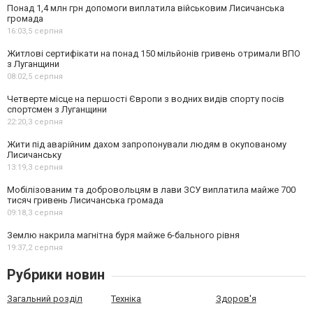
Понад 1,4 млн грн допомоги виплатила військовим Лисичанська
громада
16:03,
5 серпня
Житлові сертифікати на понад 150 мільйонів гривень отримали ВПО
з Луганщини
08:02,
5 серпня
Четверте місце на першості Європи з водних видів спорту посів
спортсмен з Луганщини
22:20,
3 серпня
Жити під аварійним дахом запропонували людям в окупованому
Лисичанську
13:19,
3 серпня
Мобілізованим та добровольцям в лави ЗСУ виплатила майже 700
тисяч гривень Лисичанська громада
09:18,
3 серпня
Землю накрила магнітна буря майже 6-бального рівня
19:37,
2 серпня
Рубрики новин
Загальний розділ
Техніка
Здоров'я