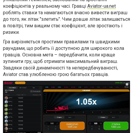
коефіцієнтів у реальному часі. Гравці
Aviator-ua.net
роблять ставки та намагаються вчасно вивести виграш
до того, як літак "злетить". Чим довше літак залишається
в повітрі, тим вищим стає коефіцієнт, але зростають і
ризики.
Гра вирізняється простими правилами та швидкими
раундами, що робить її доступною для широкого кола
гравців. Основна мета – передбачити, коли краще
зупинити гру, щоб отримати максимальний виграш.
Завдяки своїй динамічності та непередбачуваності,
Aviator став улюбленою грою багатьох гравців.