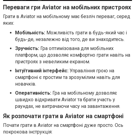
Переваги гри Aviator на мобільних пристроях
Грати в Aviator на мобільному має безліч переваг, серед
яких:
Мобільність:
Можливість грати в будь-який час і
будь-де, незалежно від того, де ви знаходитесь.
Зручність:
Гра оптимізована для мобільних
платформ, що дозволяє комфортно грати навіть на
пристроях з невеликим екраном.
Інтуїтивний інтерфейс:
Управління грою на
смартфоні є простим та зрозумілим навіть для
новачків.
Оперативність:
Гра на мобільному дозволяє
швидко відкривати Aviator та брати участь у
раундах, не витрачаючи часу на завантаження.
Як розпочати грати в Aviator на смартфоні
Почати грати в Aviator на смартфоні дуже просто. Ось
покрокова інструкція: