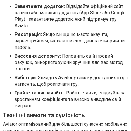
Завантажте додаток:
Відвідайте офіційний сайт
казино або магазин додатків (App Store або Google
Play) і завантажте додаток, який підтримує гру
Aviator.
Реєстрація:
Якщо ви ще не маєте акаунта,
зареєструйтеся, вказавши свої дані та створивши
пароль.
Внесення депозиту:
Поповніть свій ігровий
рахунок, використовуючи зручний для вас метод
оплати.
Вибір гри:
Знайдіть Aviator у списку доступних ігор і
натисніть, щоб розпочати гру.
Грайте та вигравайте:
Робіть ставки, слідкуйте за
зростанням коефіцієнта та вчасно виводьте свій
виграш.
Технічні вимоги та сумісність
Aviator оптимізований для більшості сучасних мобільних
пристроїв, але для комфортної гри варто звернути увагу