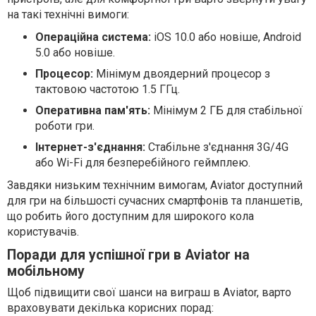
на такі технічні вимоги:
Операційна система:
iOS 10.0 або новіше, Android
5.0 або новіше.
Процесор:
Мінімум двоядерний процесор з
тактовою частотою 1.5 ГГц.
Оперативна пам'ять:
Мінімум 2 ГБ для стабільної
роботи гри.
Інтернет-з'єднання:
Стабільне з'єднання 3G/4G
або Wi-Fi для безперебійного геймплею.
Завдяки низьким технічним вимогам, Aviator доступний
для гри на більшості сучасних смартфонів та планшетів,
що робить його доступним для широкого кола
користувачів.
Поради для успішної гри в Aviator на
мобільному
Щоб підвищити свої шанси на виграш в Aviator, варто
враховувати декілька корисних порад: