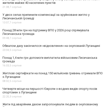
жителів майже 40 населених пунктів
21:08,
7 серпня
У двох селах припинили компенсації за зруйноване житло у
Лисичанській громаді
13:07,
7 серпня
Понад 28 млн грн на підтримку ВПО у 2026 році спрямувала
Лисичанська громада
09:48,
7 серпня
Обвалом даху закінчилося «відновлення» на окупованій Луганщині
23:04,
5 серпня
Понад 1,4 млн грн допомоги виплатила військовим Лисичанська
громада
16:03,
5 серпня
Житлові сертифікати на понад 150 мільйонів гривень отримали ВПО
з Луганщини
08:02,
5 серпня
Четверте місце на першості Європи з водних видів спорту посів
спортсмен з Луганщини
22:20,
3 серпня
Жити під аварійним дахом запропонували людям в окупованому