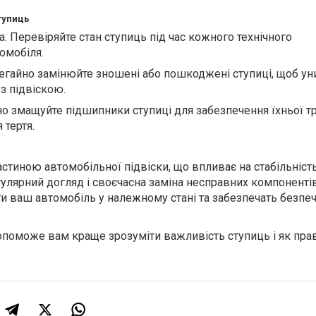
тупиць
: Перевіряйте стан ступиць під час кожного технічного
омобіля.
Негайно замінюйте зношені або пошкоджені ступиці, щоб ун
з підвіскою.
о змащуйте підшипники ступиці для забезпечення їхньої т
 тертя.
стиною автомобільної підвіски, що впливає на стабільність
гулярний догляд і своєчасна заміна несправних компоненті
 ваш автомобіль у належному стані та забезпечать безпеч
опоможе вам краще зрозуміти важливість ступиць і як пра