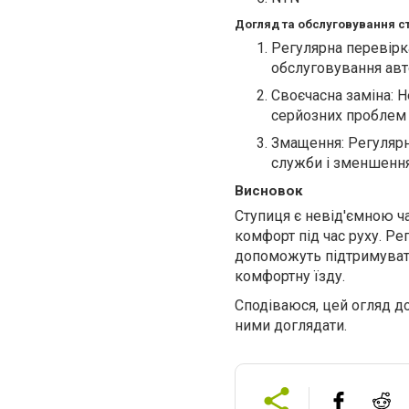
Догляд та обслуговування с
Регулярна перевірка
обслуговування авт
Своєчасна заміна: 
серйозних проблем 
Змащення: Регулярн
служби і зменшення
Висновок
Ступиця є невід'ємною ча
комфорт під час руху. Ре
допоможуть підтримувати
комфортну їзду.
Сподіваюся, цей огляд д
ними доглядати.