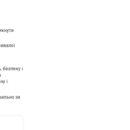
икнути
ривалої
, безпеку і
в
ну і
вильно за