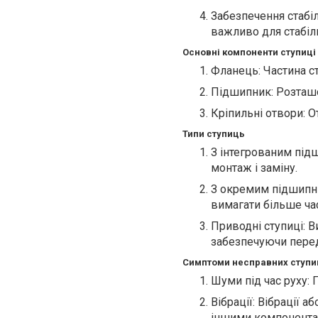
Забезпечення стабі
важливо для стабіл
Основні компоненти ступиці
Фланець: Частина ст
Підшипник: Розташо
Кріпильні отвори: О
Типи ступиць
З інтегрованим під
монтаж і заміну.
З окремим підшипн
вимагати більше ча
Приводні ступиці: 
забезпечуючи перед
Симптоми несправних ступи
Шуми під час руху: 
Вібрації: Вібрації
іншими компонентам