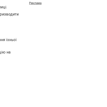
Реклама
иці.
призводити
ння їхньої
цію на