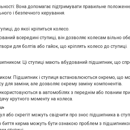
льності: Вона допомагає підтримувати правильне положення
ьного і безпечного керування.
упиці, до якої кріпиться колесо.
ваний всередині ступиці, він дозволяє колесам вільно обе
твори для болтів або гайок, що кріплять колесо до ступиці.
шипником: Ці ступиці мають вбудований підшипник, що спр
иком: Підшипник і ступиця встановлюються окремо, що м
су для заміни, але дозволяє окрему заміну компонентів.
Використовуються в автомобілях з переднім або повним пр
ачу крутного моменту на колеса.
ць
Гул або скрегіт можуть свідчити про знос підшипника в ступ
 або биття керма можуть бути ознакою проблем з підшипнико
и ступиці.