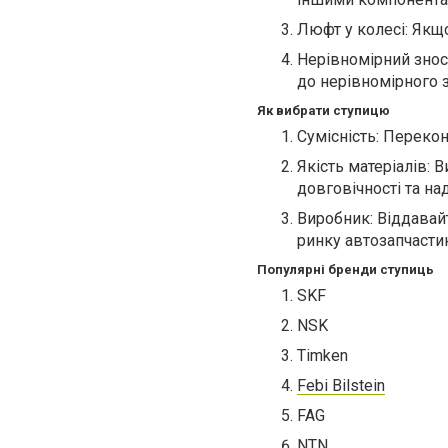
Люфт у колесі: Якщ
Нерівномірний знос
до нерівномірного 
Як вибрати ступицю
Сумісність: Перекон
Якість матеріалів: 
довговічності та над
Виробник: Віддавай
ринку автозапчасти
Популярні бренди ступиць
SKF
NSK
Timken
Febi Bilstein
FAG
NTN