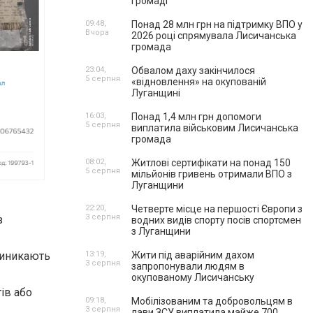
громаді
09:48,
Понад 28 млн грн на підтримку ВПО у
Вчора
2026 році спрямувала Лисичанська
громада
23:04,
Обвалом даху закінчилося
5 серпня
«відновлення» на окупованій
Луганщині
16:03,
Понад 1,4 млн грн допомоги
5 серпня
виплатила військовим Лисичанська
громада
08:02,
Житлові сертифікати на понад 150
5 серпня
мільйонів гривень отримали ВПО з
Луганщини
22:20,
Четверте місце на першості Європи з
3 серпня
з
водних видів спорту посів спортсмен
з Луганщини
виникають
13:19,
Жити під аварійним дахом
3 серпня
запропонували людям в
окупованому Лисичанську
ів або
09:18,
Мобілізованим та добровольцям в
3 серпня
лави ЗСУ виплатила майже 700