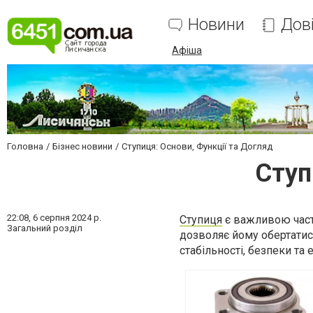
Новини
Дов
Афіша
Головна
Бізнес новини
Ступиця: Основи, Функції та Догляд
Ступ
22:08,
6 серпня 2024 р.
Ступиця
є важливою части
Загальний розділ
дозволяє йому обертатися
стабільності, безпеки та