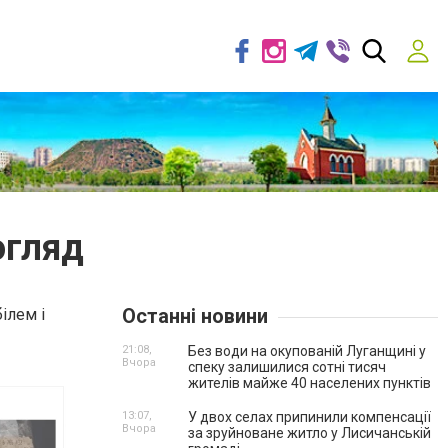
огляд
Останні новини
ілем і
21:08,
Без води на окупованій Луганщині у
Вчора
спеку залишилися сотні тисяч
жителів майже 40 населених пунктів
13:07,
У двох селах припинили компенсації
Вчора
за зруйноване житло у Лисичанській