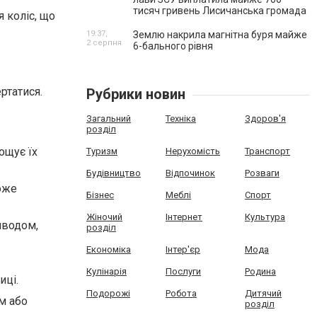
тисяч гривень Лисичанська громада
 коліс, що
19:37,
Землю накрила магнітна буря майже
2 серпня
6-бального рівня
ртатися.
Рубрики новин
Загальний
Техніка
Здоров'я
розділ
ощує їх
Туризм
Нерухомість
Транспорт
Будівництво
Відпочинок
Розваги
оже
Бізнес
Меблі
Спорт
Жіночий
Інтернет
Культура
иводом,
розділ
Економіка
Інтер'єр
Мода
Кулінарія
Послуги
Родина
иці.
Подорожі
Робота
Дитячий
м або
розділ