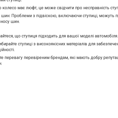
о колесо має люфт, це може свідчити про несправність ступ
 шин: Проблеми з підвіскою, включаючи ступиці, можуть 
зносу шин.
айтеся, що ступиця підходить для вашої моделі автомобіля.
Вибирайте ступиці з високоякісних матеріалів для забезпече
ійності.
те перевагу перевіреним брендам, які мають добру репута
н.