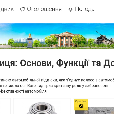
ідник
Оголошення
Погода
иця: Основи, Функції та Д
ною автомобільної підвіски, яка з'єднує колесо з автомоб
 навколо осі. Вона відіграє критичну роль у забезпеченні
 ефективності автомобіля.