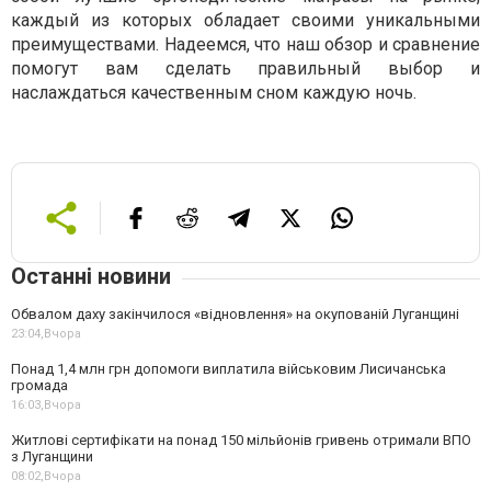
каждый из которых обладает своими уникальными
преимуществами. Надеемся, что наш обзор и сравнение
помогут вам сделать правильный выбор и
наслаждаться качественным сном каждую ночь.
Останні новини
Обвалом даху закінчилося «відновлення» на окупованій Луганщині
23:04,
Вчора
Понад 1,4 млн грн допомоги виплатила військовим Лисичанська
громада
16:03,
Вчора
Житлові сертифікати на понад 150 мільйонів гривень отримали ВПО
з Луганщини
08:02,
Вчора