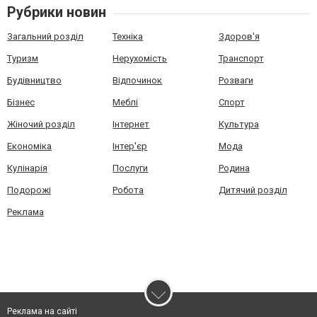
Рубрики новин
Загальний розділ
Техніка
Здоров'я
Туризм
Нерухомість
Транспорт
Будівництво
Відпочинок
Розваги
Бізнес
Меблі
Спорт
Жіночий розділ
Інтернет
Культура
Економіка
Інтер'єр
Мода
Кулінарія
Послуги
Родина
Подорожі
Робота
Дитячий розділ
Реклама
Реклама на сайті