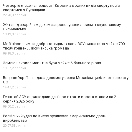
Четверте місце на першості Європи з водних видів спорту посів
спортсмен з Луганщини
22:20,
3 серпня
Жити під аварійним дахом запропонували людям в окупованому
Лисичанську
13:19,
3 серпня
Мобілізованим та добровольцям в лави ЗСУ виплатила майже 700
тисяч гривень Лисичанська громада
09:18,
3 серпня
Землю накрила магнітна буря майже 6-бального рівня
19:37,
2 серпня
Вперше Україна надала допомогу через Механізм цивільного захисту
ЄС
14:47,
2 серпня
Генштаб ЗСУ оприлюднив дані про втрати ворога станом на 2
серпня 2026 року
09:00,
2 серпня
Російський удар по Києву зруйнував американське дрон-
виробництво
20:07,
31 липня