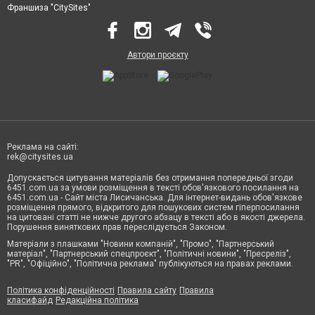
Франшиза "CitySites"
Автори проєкту
Реклама на сайті:
rek@citysites.ua
Допускається цитування матеріалів без отримання попередньої згоди
6451.com.ua за умови розміщення в тексті обов'язкового посилання на
6451.com.ua - Сайт міста Лисичанська. Для інтернет-видань обов'язкове
розміщення прямого, відкритого для пошукових систем гіперпосилання
на цитовані статті не нижче другого абзацу в тексті або в якості джерела.
Порушення виняткових прав переслідується Законом.
Матеріали з плашками "Новини компаній", "Промо", "Партнерський
матеріал", "Партнерський спецпроєкт", "Політичні новини", "Пресреліз",
"PR", "Офіційно", "Політична реклама" публікуються на правах реклами.
Політика конфіденційності
Правила сайту
Правила
класифайд
Редакційна політика