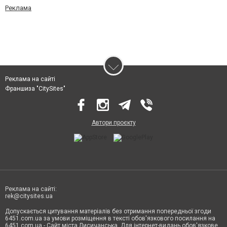
Реклама
Реклама на сайті
Франшиза "CitySites"
Автори проєкту
Реклама на сайті:
rek@citysites.ua
Допускається цитування матеріалів без отримання попередньої згоди
6451.com.ua за умови розміщення в тексті обов'язкового посилання на
6451.com.ua - Сайт міста Лисичанська. Для інтернет-видань обов'язкове