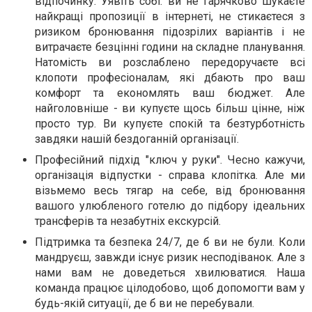
відпочинку. Уявіть собі: ви не гарячково шукаєте
найкращі пропозиції в інтернеті, не стикаєтеся з
ризиком бронювання підозрілих варіантів і не
витрачаєте безцінні години на складне планування.
Натомість ви розслаблено передоручаєте всі
клопоти професіоналам, які дбають про ваш
комфорт та економлять ваш бюджет. Але
найголовніше - ви купуєте щось більш цінне, ніж
просто тур. Ви купуєте спокій та безтурботність
завдяки нашій бездоганній організації.
Професійний підхід "ключ у руки". Чесно кажучи,
організація відпустки - справа клопітка. Але ми
візьмемо весь тягар на себе, від бронювання
вашого улюбленого готелю до підбору ідеальних
трансферів та незабутніх екскурсій.
Підтримка та безпека 24/7, де б ви не були. Коли
мандруєш, завжди існує ризик несподіванок. Але з
нами вам не доведеться хвилюватися. Наша
команда працює цілодобово, щоб допомогти вам у
будь-якій ситуації, де б ви не перебували.