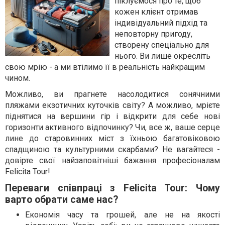
піклуємося про те, щоб
кожен клієнт отримав
індивідуальний підхід та
неповторну пригоду,
створену спеціально для
нього. Ви лише окресліть
свою мрію - а ми втілимо її в реальність найкращим
чином.
Можливо, ви прагнете насолодитися сонячними
пляжами екзотичних куточків світу? А можливо, мрієте
піднятися на вершини гір і відкрити для себе нові
горизонти активного відпочинку? Чи, все ж, ваше серце
лине до старовинних міст з їхньою багатовіковою
спадщиною та культурними скарбами? Не вагайтеся -
довірте свої найзаповітніші бажання професіоналам
Felicita Tour!
Переваги співпраці з Felicita Tour: Чому
варто обрати саме нас?
Економія часу та грошей, але не на якості