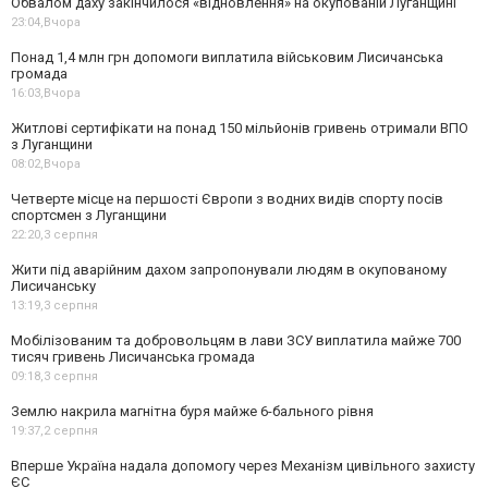
Обвалом даху закінчилося «відновлення» на окупованій Луганщині
23:04,
Вчора
Понад 1,4 млн грн допомоги виплатила військовим Лисичанська
громада
16:03,
Вчора
Житлові сертифікати на понад 150 мільйонів гривень отримали ВПО
з Луганщини
08:02,
Вчора
Четверте місце на першості Європи з водних видів спорту посів
спортсмен з Луганщини
22:20,
3 серпня
Жити під аварійним дахом запропонували людям в окупованому
Лисичанську
13:19,
3 серпня
Мобілізованим та добровольцям в лави ЗСУ виплатила майже 700
тисяч гривень Лисичанська громада
09:18,
3 серпня
Землю накрила магнітна буря майже 6-бального рівня
19:37,
2 серпня
Вперше Україна надала допомогу через Механізм цивільного захисту
ЄС