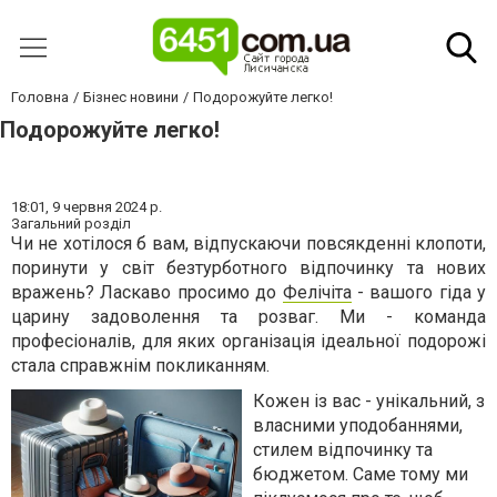
Головна
Бізнес новини
Подорожуйте легко!
Подорожуйте легко!
18:01,
9 червня 2024 р.
Загальний розділ
Чи не хотілося б вам, відпускаючи повсякденні клопоти,
поринути у світ безтурботного відпочинку та нових
вражень? Ласкаво просимо до
Фелічіта
- вашого гіда у
царину задоволення та розваг. Ми - команда
професіоналів, для яких організація ідеальної подорожі
стала справжнім покликанням.
Кожен із вас - унікальний, з
власними уподобаннями,
стилем відпочинку та
бюджетом. Саме тому ми