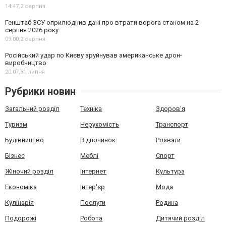
14:47,
2 серпня
Генштаб ЗСУ оприлюднив дані про втрати ворога станом на 2
серпня 2026 року
09:00,
2 серпня
Російський удар по Києву зруйнував американське дрон-
виробництво
20:07,
31 липня
Рубрики новин
Загальний розділ
Техніка
Здоров'я
Туризм
Нерухомість
Транспорт
Будівництво
Відпочинок
Розваги
Бізнес
Меблі
Спорт
Жіночий розділ
Інтернет
Культура
Економіка
Інтер'єр
Мода
Кулінарія
Послуги
Родина
Подорожі
Робота
Дитячий розділ