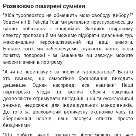
Розвіюємо поширені сумніви
"Хіба туроператор не обмежить мою свободу вибору?"
Зовсім ні! В Felicita Tour ми ретельно прислухаємось до
ваших побажань і вподобань. Завдяки широкому
спектру пропозицій ми можемо підібрати ідеальний тур,
максимально персоналізований під ваші вимоги.
Більше того, ми забезпечуємо гнучкість навіть після
початку подорожі - за бажанням ви завжди можете
вносити зміни в програму.
"А чи не переплачу я за послуги туроператора?" Багато
хто вважає, що самостійне бронювання виходить
дешевше. Однак насправді все навпаки! Наші
партнерські угоди та великі обсяги закупівлі
дозволяють отримувати вигідніші ціни та ексклюзивні
знижки, недосяжні для індивідуальних мандрівників.
До того ж, враховуючи величезну економію часу та
збереження нервів, наші послуги стають просто
безцінними.
"Що робити, якщо трапиться форс-мажор під час