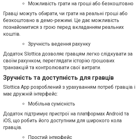
Можливість грати на гроші або безкоштовно
Гравці можуть обирати, чи грати на реальні гроші або
безкоштовно в демо-режимі. Це дає можливість
познайомитися з грою перед вкладанням реальних
коштів.
Зручність ведення рахунку
Додаток Slottica дозволяє гравцям легко слідкувати за
своїм рахунком, переглядати історію грошових
транзакцій та контролювати свої витрати.
Зручність та доступність для гравців
Slottica App розроблений з урахуванням потреб гравців і
має дружній інтерфейс:
Мобільна сумісність
Додаток підтримує пристрої на платформах Android та
iOS, що робить його доступним для широкого кола
гравців.
Простий інтерфейс