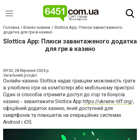
Головна
Бізнес новини
Slottica App: Плюси завантаженого
додатка для гри в казино
Slottica App: Плюси завантаженого додатка
для гри в казино
09:53,
28 березня 2024 р.
Загальний розділ
Онлайн-казино Slottica надає гравцям можливість грати
в улюблені ігри на комп'ютері або мобільному пристрої.
Один із способів отримати доступ до ігор та бонусів
казино - завантажити Slottica App
https://ukraine-tiff.org/
,
офіційний додаток казино, який доступний для
смартфонів та планшетів на операційних системах
Android і iOS.