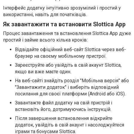
Інтерфейс додатку інтуїтивно зрозумілий і простий у
використанні, навіть для початківців.
Як завантажити та встановити Slottica App
Процес завантаження та встановлення Slottica App дуже
простий і займе всього кілька кроків:
Відвідайте офіційний веб-сайт Slottica через веб-
браузер на своєму мобільному пристрої.
Зареєструйте або увійдіть в свій акаунт Slottica,
якщо ви вже маєте один.
На веб-сайті знайдіть розділ "Мобільна версія" або
"Завантажити додаток" і виберіть відповідний
посилання для своєї платформи (Android або iOS).
Завантажте файл додатку на свій пристрій і
встановіть його, дотримуючись інструкцій.
Після завершення встановлення відкрийте
додаток, увійдіть в свій акаунт і насолоджуйтеся
іграми та бонусами Slottica.