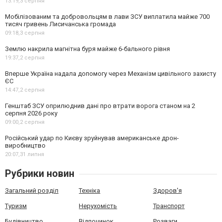
13:19,
3 серпня
Мобілізованим та добровольцям в лави ЗСУ виплатила майже 700
тисяч гривень Лисичанська громада
09:18,
3 серпня
Землю накрила магнітна буря майже 6-бального рівня
19:37,
2 серпня
Вперше Україна надала допомогу через Механізм цивільного захисту
ЄС
14:47,
2 серпня
Генштаб ЗСУ оприлюднив дані про втрати ворога станом на 2
серпня 2026 року
09:00,
2 серпня
Російський удар по Києву зруйнував американське дрон-
виробництво
20:07,
31 липня
Рубрики новин
Загальний розділ
Техніка
Здоров'я
Туризм
Нерухомість
Транспорт
Будівництво
Відпочинок
Розваги