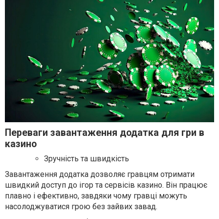
Переваги завантаження додатка для гри в
казино
Зручність та швидкість
Завантаження додатка дозволяє гравцям отримати
швидкий доступ до ігор та сервісів казино. Він працює
плавно і ефективно, завдяки чому гравці можуть
насолоджуватися грою без зайвих завад.