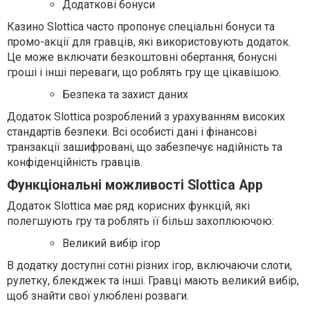
Додаткові бонуси
Казино Slottica часто пропонує спеціальні бонуси та
промо-акції для гравців, які використовують додаток.
Це може включати безкоштовні обертання, бонусні
гроші і інші переваги, що роблять гру ще цікавішою.
Безпека та захист даних
Додаток Slottica розроблений з урахуванням високих
стандартів безпеки. Всі особисті дані і фінансові
транзакції зашифровані, що забезпечує надійність та
конфіденційність гравців.
Функціональні можливості Slottica App
Додаток Slottica має ряд корисних функцій, які
полегшують гру та роблять її більш захоплюючою:
Великий вибір ігор
В додатку доступні сотні різних ігор, включаючи слоти,
рулетку, блекджек та інші. Гравці мають великий вибір,
щоб знайти свої улюблені розваги.