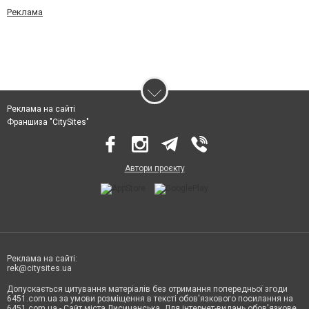
Реклама
Реклама на сайті
Франшиза "CitySites"
Автори проєкту
Реклама на сайті:
rek@citysites.ua
Допускається цитування матеріалів без отримання попередньої згоди
6451.com.ua за умови розміщення в тексті обов'язкового посилання на
6451.com.ua - Сайт міста Лисичанська. Для інтернет-видань обов'язкове