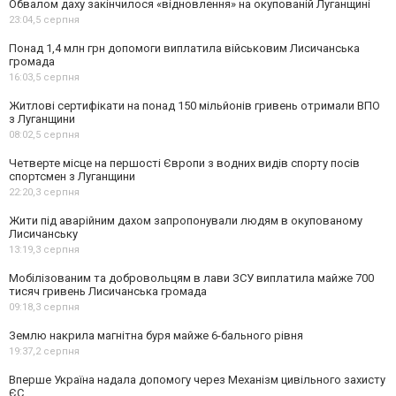
Обвалом даху закінчилося «відновлення» на окупованій Луганщині
23:04,
5 серпня
Понад 1,4 млн грн допомоги виплатила військовим Лисичанська
громада
16:03,
5 серпня
Житлові сертифікати на понад 150 мільйонів гривень отримали ВПО
з Луганщини
08:02,
5 серпня
Четверте місце на першості Європи з водних видів спорту посів
спортсмен з Луганщини
22:20,
3 серпня
Жити під аварійним дахом запропонували людям в окупованому
Лисичанську
13:19,
3 серпня
Мобілізованим та добровольцям в лави ЗСУ виплатила майже 700
тисяч гривень Лисичанська громада
09:18,
3 серпня
Землю накрила магнітна буря майже 6-бального рівня
19:37,
2 серпня
Вперше Україна надала допомогу через Механізм цивільного захисту
ЄС