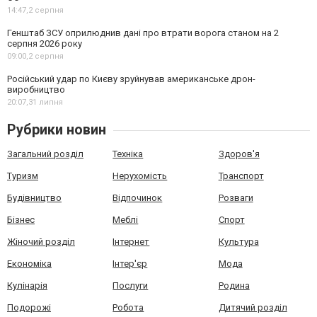
14:47,
2 серпня
Генштаб ЗСУ оприлюднив дані про втрати ворога станом на 2
серпня 2026 року
09:00,
2 серпня
Російський удар по Києву зруйнував американське дрон-
виробництво
20:07,
31 липня
Рубрики новин
Загальний розділ
Техніка
Здоров'я
Туризм
Нерухомість
Транспорт
Будівництво
Відпочинок
Розваги
Бізнес
Меблі
Спорт
Жіночий розділ
Інтернет
Культура
Економіка
Інтер'єр
Мода
Кулінарія
Послуги
Родина
Подорожі
Робота
Дитячий розділ