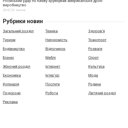
Російський удар по Києву зруйнував американське дрон-
виробництво
20:07,
31 липня
Рубрики новин
Загальний розділ
Техніка
Здоров'я
Туризм
Нерухомість
Транспорт
Будівництво
Відпочинок
Розваги
Бізнес
Меблі
Спорт
Жіночий розділ
Інтернет
Культура
Економіка
Інтер'єр
Мода
Кулінарія
Послуги
Родина
Подорожі
Робота
Дитячий розділ
Реклама