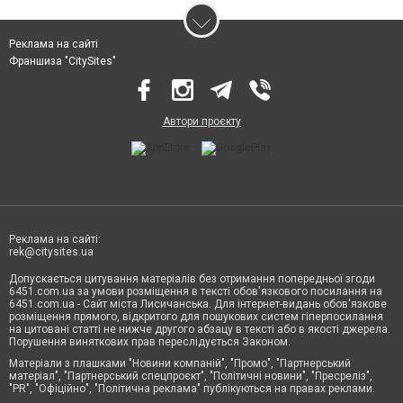
Реклама на сайті
Франшиза "CitySites"
Автори проєкту
Реклама на сайті:
rek@citysites.ua
Допускається цитування матеріалів без отримання попередньої згоди
6451.com.ua за умови розміщення в тексті обов'язкового посилання на
6451.com.ua - Сайт міста Лисичанська. Для інтернет-видань обов'язкове
розміщення прямого, відкритого для пошукових систем гіперпосилання
на цитовані статті не нижче другого абзацу в тексті або в якості джерела.
Порушення виняткових прав переслідується Законом.
Матеріали з плашками "Новини компаній", "Промо", "Партнерський
матеріал", "Партнерський спецпроєкт", "Політичні новини", "Пресреліз",
"PR", "Офіційно", "Політична реклама" публікуються на правах реклами.