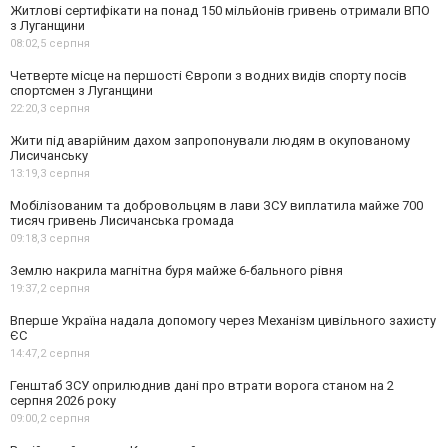
Житлові сертифікати на понад 150 мільйонів гривень отримали ВПО
з Луганщини
08:02,
5 серпня
Четверте місце на першості Європи з водних видів спорту посів
спортсмен з Луганщини
22:20,
3 серпня
Жити під аварійним дахом запропонували людям в окупованому
Лисичанську
13:19,
3 серпня
Мобілізованим та добровольцям в лави ЗСУ виплатила майже 700
тисяч гривень Лисичанська громада
09:18,
3 серпня
Землю накрила магнітна буря майже 6-бального рівня
19:37,
2 серпня
Вперше Україна надала допомогу через Механізм цивільного захисту
ЄС
14:47,
2 серпня
Генштаб ЗСУ оприлюднив дані про втрати ворога станом на 2
серпня 2026 року
09:00,
2 серпня