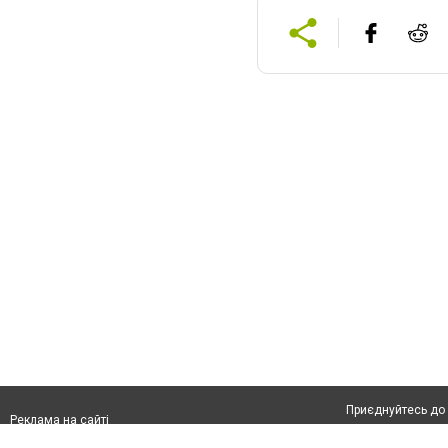
Приєднуйтесь до 
Реклама на сайті
Франшиза "CitySites"