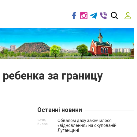
ребенка за границу
Останні новини
23:04,
Обвалом даху закінчилося
Вчора
«відновлення» на окупованій
Луганщині