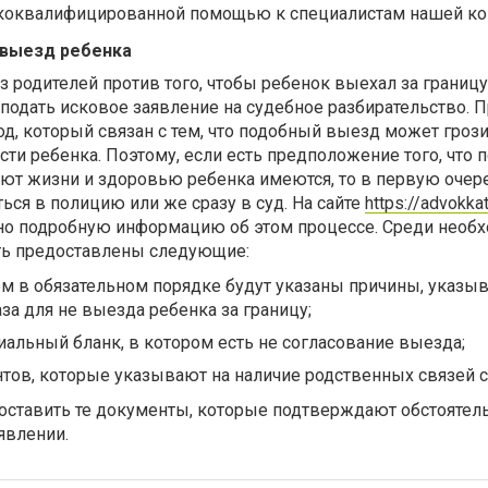
ококвалифицированной помощью к специалистам нашей ко
 выезд ребенка
из родителей против того, чтобы ребенок выехал за границ
 подать исковое заявление на судебное разбирательство. 
д, который связан с тем, что подобный выезд может гроз
ти ребенка. Поэтому, если есть предположение того, что
ают жизни и здоровью ребенка имеются, то в первую очер
ься в полицию или же сразу в суд. На сайте
https://advokka
но подробную информацию об этом процессе. Среди необ
ь предоставлены следующие:
ом в обязательном порядке будут указаны причины, указ
за для не выезда ребенка за границу;
альный бланк, в котором есть не согласование выезда;
тов, которые указывают на наличие родственных связей с
оставить те документы, которые подтверждают обстоятель
явлении.