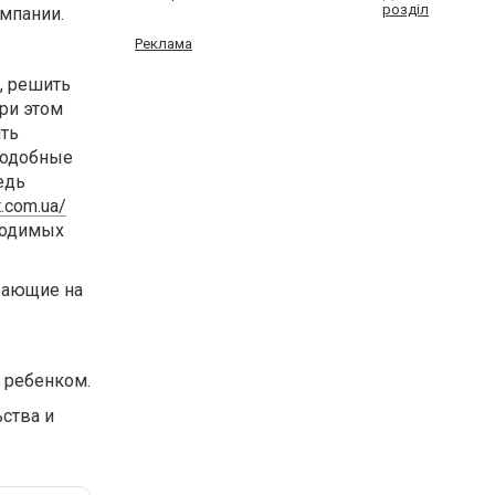
розділ
мпании.
Реклама
у, решить
При этом
ить
 подобные
едь
t.com.ua/
ходимых
ывающие на
 ребенком.
ства и