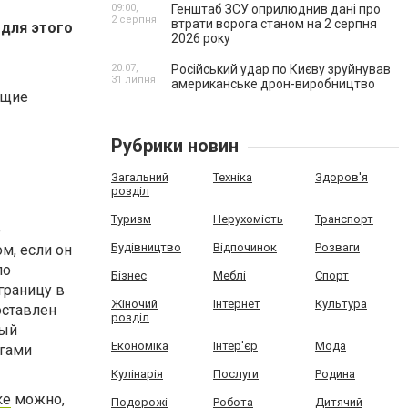
09:00,
Генштаб ЗСУ оприлюднив дані про
2 серпня
втрати ворога станом на 2 серпня
 для этого
2026 року
20:07,
Російський удар по Києву зруйнував
31 липня
американське дрон-виробництво
ющие
Рубрики новин
Загальний
Техніка
Здоров'я
розділ
Туризм
Нерухомість
Транспорт
е
Будівництво
Відпочинок
Розваги
м, если он
по
Бізнес
Меблі
Спорт
границу в
Жіночий
Інтернет
Культура
оставлен
розділ
рый
Економіка
Інтер'єр
Мода
угами
Кулінарія
Послуги
Родина
ке
можно,
Подорожі
Робота
Дитячий