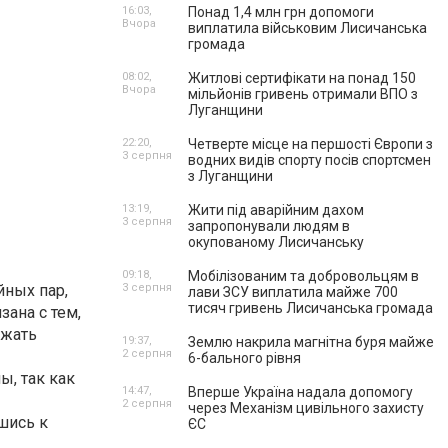
16:03,
Понад 1,4 млн грн допомоги
Вчора
виплатила військовим Лисичанська
громада
08:02,
Житлові сертифікати на понад 150
Вчора
мільйонів гривень отримали ВПО з
Луганщини
22:20,
Четверте місце на першості Європи з
3 серпня
водних видів спорту посів спортсмен
з Луганщини
13:19,
Жити під аварійним дахом
3 серпня
запропонували людям в
окупованому Лисичанську
09:18,
Мобілізованим та добровольцям в
йных пар,
3 серпня
лави ЗСУ виплатила майже 700
тисяч гривень Лисичанська громада
ана с тем,
зжать
19:37,
Землю накрила магнітна буря майже
2 серпня
6-бального рівня
, так как
14:47,
Вперше Україна надала допомогу
2 серпня
через Механізм цивільного захисту
шись к
ЄС