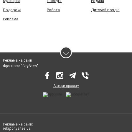
Кулінарія
Послуги
Родина
Подорожі
Робота
Дитячий розділ
Реклама
Реклама на сайті
Франшиза "CitySites"
Автори проєкту
Реклама на сайті:
rek@citysites.ua