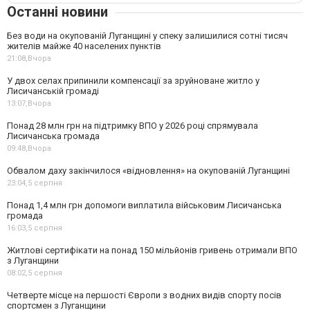
Останні новини
Без води на окупованій Луганщині у спеку залишилися сотні тисяч
жителів майже 40 населених пунктів
21:08,
Вчора
У двох селах припинили компенсації за зруйноване житло у
Лисичанській громаді
13:07,
Вчора
Понад 28 млн грн на підтримку ВПО у 2026 році спрямувала
Лисичанська громада
09:48,
Вчора
Обвалом даху закінчилося «відновлення» на окупованій Луганщині
23:04,
5 серпня
Понад 1,4 млн грн допомоги виплатила військовим Лисичанська
громада
16:03,
5 серпня
Житлові сертифікати на понад 150 мільйонів гривень отримали ВПО
з Луганщини
08:02,
5 серпня
Четверте місце на першості Європи з водних видів спорту посів
спортсмен з Луганщини