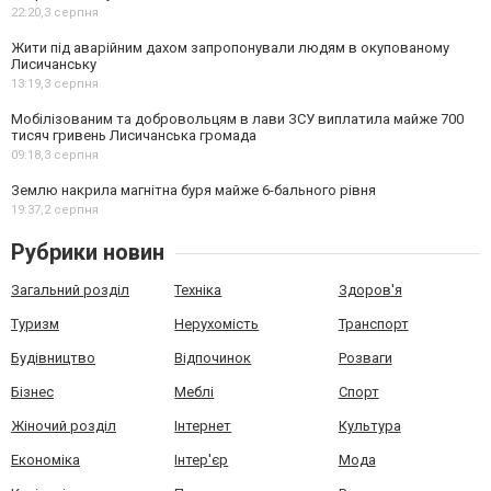
22:20,
3 серпня
Жити під аварійним дахом запропонували людям в окупованому
Лисичанську
13:19,
3 серпня
Мобілізованим та добровольцям в лави ЗСУ виплатила майже 700
тисяч гривень Лисичанська громада
09:18,
3 серпня
Землю накрила магнітна буря майже 6-бального рівня
19:37,
2 серпня
Рубрики новин
Загальний розділ
Техніка
Здоров'я
Туризм
Нерухомість
Транспорт
Будівництво
Відпочинок
Розваги
Бізнес
Меблі
Спорт
Жіночий розділ
Інтернет
Культура
Економіка
Інтер'єр
Мода