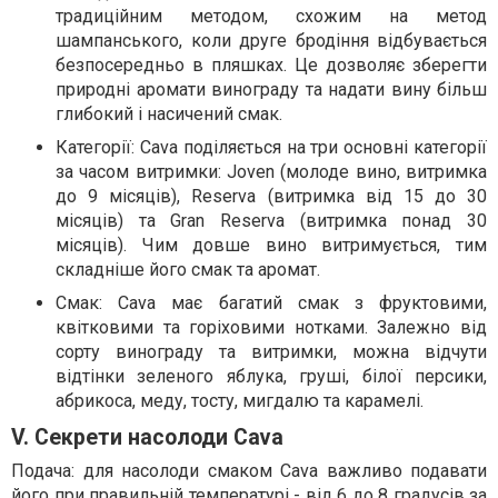
традиційним методом, схожим на метод
шампанського, коли друге бродіння відбувається
безпосередньо в пляшках. Це дозволяє зберегти
природні аромати винограду та надати вину більш
глибокий і насичений смак.
Категорії: Cava поділяється на три основні категорії
за часом витримки: Joven (молоде вино, витримка
до 9 місяців), Reserva (витримка від 15 до 30
місяців) та Gran Reserva (витримка понад 30
місяців). Чим довше вино витримується, тим
складніше його смак та аромат.
Смак: Cava має багатий смак з фруктовими,
квітковими та горіховими нотками. Залежно від
сорту винограду та витримки, можна відчути
відтінки зеленого яблука, груші, білої персики,
абрикоса, меду, тосту, мигдалю та карамелі.
V. Секрети насолоди Cava
Подача: для насолоди смаком Cava важливо подавати
його при правильній температурі - від 6 до 8 градусів за