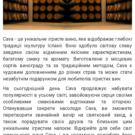
Cava - це унікальне ігристе вино, яке відображає глибокі
традиції ікультуру Іспанії. Воно здобуло світову славу
завдяки своїм відмінним якісним характеристикам,
багатому смаку та аромату. Виготовлене з місцевих
сортів винограду та за традиційним методом, Cava є
чудовим доповненням до різних страв та може стати
незабутнім подарунком для любителів ігристих вин.
На сьогоднішній день Cava продовжує набувати
популярності в усьому світі, завойовуючи серця своїми
особливими смаковими відтінками та історією.
Опанувавши секрети насолоди Cava, ви зможете
перетворити звичайний вечір на святковий захід, а
також порадувати своїх друзів та близьких цим
унікальним ігристим напоєм. Відкрийте для себе світ
іспанського вина Cava, і ви неодмінно полюбите його