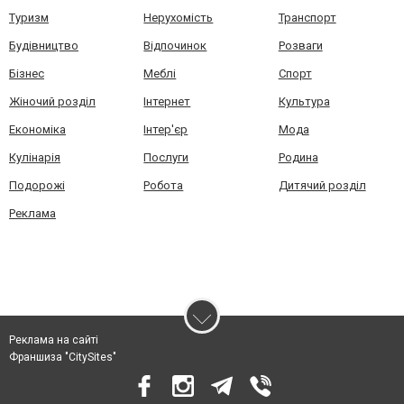
Туризм
Нерухомість
Транспорт
Будівництво
Відпочинок
Розваги
Бізнес
Меблі
Спорт
Жіночий розділ
Інтернет
Культура
Економіка
Інтер'єр
Мода
Кулінарія
Послуги
Родина
Подорожі
Робота
Дитячий розділ
Реклама
Реклама на сайті
Франшиза "CitySites"