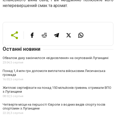
неперевершений смак та аромат.
Останні новини
Обвалом даху закінчилося «відновлення» на окупованій Луганщині
23:04,
5 серпня
Понад 1,4 млн грн допомоги виплатила військовим Лисичанська
громада
16:03,
5 серпня
Житлові сертифікати на понад 150 мільйонів гривень отримали ВПО
з Луганщини
08:02,
5 серпня
Четверте місце на першості Європи з водних видів спорту посів
спортсмен з Луганщини
22:20,
3 серпня