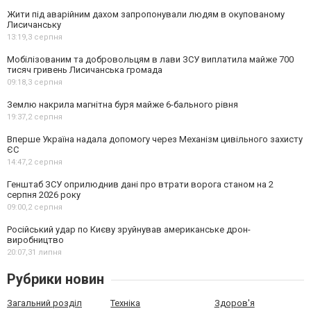
Жити під аварійним дахом запропонували людям в окупованому
Лисичанську
13:19,
3 серпня
Мобілізованим та добровольцям в лави ЗСУ виплатила майже 700
тисяч гривень Лисичанська громада
09:18,
3 серпня
Землю накрила магнітна буря майже 6-бального рівня
19:37,
2 серпня
Вперше Україна надала допомогу через Механізм цивільного захисту
ЄС
14:47,
2 серпня
Генштаб ЗСУ оприлюднив дані про втрати ворога станом на 2
серпня 2026 року
09:00,
2 серпня
Російський удар по Києву зруйнував американське дрон-
виробництво
20:07,
31 липня
Рубрики новин
Загальний розділ
Техніка
Здоров'я