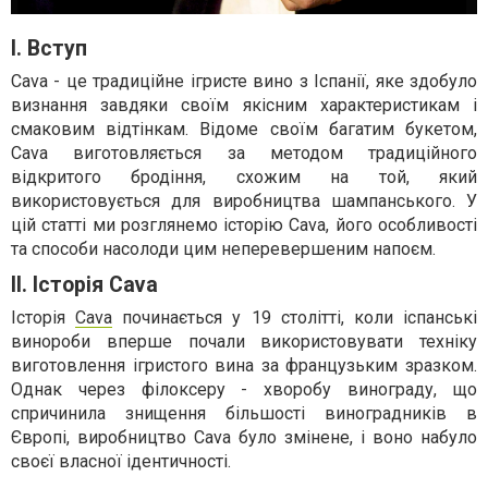
I. Вступ
Cava - це традиційне ігристе вино з Іспанії, яке здобуло
визнання завдяки своїм якісним характеристикам і
смаковим відтінкам. Відоме своїм багатим букетом,
Cava виготовляється за методом традиційного
відкритого бродіння, схожим на той, який
використовується для виробництва шампанського. У
цій статті ми розглянемо історію Cava, його особливості
та способи насолоди цим неперевершеним напоєм.
II. Історія Cava
Історія
Cava
починається у 19 столітті, коли іспанські
винороби вперше почали використовувати техніку
виготовлення ігристого вина за французьким зразком.
Однак через філоксеру - хворобу винограду, що
спричинила знищення більшості виноградників в
Європі, виробництво Cava було змінене, і воно набуло
своєї власної ідентичності.