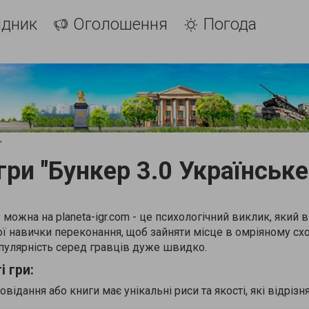
ідник
Оголошення
Погода
"
гри "Бункер 3.0 Українське
 можна на planeta-igr.com - це психологічний виклик, який 
ої навички переконання, щоб зайняти місце в омріяному сх
пулярність серед гравців дуже швидко.
 гри:
ідання або книги має унікальні риси та якості, які відрізн