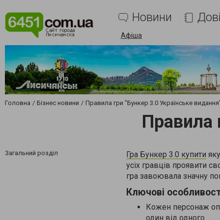
Новини
Дов
Афіша
Головна
Бізнес новини
Правила гри "Бункер 3.0 Українське видання
Правила 
Загальний розділ
Гра Бункер 3.0 купити
яку
усіх гравців проявити св
гра завоювала значну по
Ключові особливості
Кожен персонаж опов
один від одного