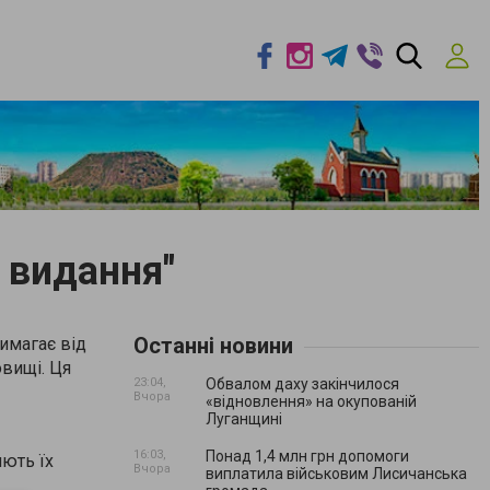
 видання"
Останні новини
вимагає від
овищі. Ця
23:04,
Обвалом даху закінчилося
Вчора
«відновлення» на окупованій
Луганщині
16:03,
Понад 1,4 млн грн допомоги
яють їх
Вчора
виплатила військовим Лисичанська