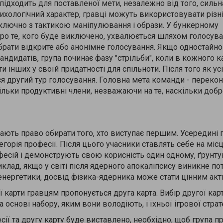
ідходить для поставленої мети, незалежно від того, сильн
психологічний характер, гравці можуть використовувати різні
ключно з тактикою маніпулювання і образи. У бункерному
про те, кого буде виключено, ухвалюється шляхом голосува
брати відкрите або анонімне голосування. Якщо одностайн
кандидатів, група починає фазу "стрільби", коли в кожного 
 інших у своїй придатності для спільноти. Після того як усі
я другий тур голосування. Головна мета команди - перекон
ільки продуктивні члени, незважаючи на те, наскільки доб
ають право обирати того, хто виступає першим. Усередині 
егорія професії. Після цього учасники ставлять себе на міс
фесій і демонструють свою корисність один одному, ґрунт
иклад, якщо у світі після ядерного апокаліпсису виникне по
 енергетики, досвід фізика-ядерника може стати цінним ак
карти гравцям пропонується друга карта. Вибір другої кар
основі набору, яким вони володіють, і їхньої ігрової страте
есії та другу карту буде виставлено, необхідно, щоб група п