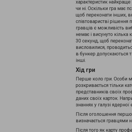
характеристик найкраще п
чи ні. Оскільки гра має 
щоб переконати інших, в
співтоваристві рішення 
гравців є можливість ви
немає і висунуто кілька 
30 секунд, щоб переконати
висловилися, проводитьс
в бункер допускаються т
інші.
Хід гри
Перше коло гри. Особи м
розкривається тільки кат
представників своїх про
даних своїх карток. Напр
знаннях у галузі ядерної
Після оголошення першої 
визначається гравцями на 
Після того як карту проф