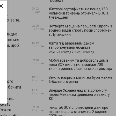
громада
×
08:02,
Житлові сертифікати на понад 150
Вчора
мільйонів гривень отримали ВПО з
дія.
Луганщини
ться за те,
22:20,
Четверте місце на першості Європи з
3 серпня
водних видів спорту посів спортсмен
 командна
з Луганщини
значається
13:19,
Жити під аварійним дахом
кусії, щоб
3 серпня
запропонували людям в
окупованому Лисичанську
09:18,
Мобілізованим та добровольцям в
3 серпня
лави ЗСУ виплатила майже 700
тисяч гривень Лисичанська громада
ого.
19:37,
Землю накрила магнітна буря майже
2 серпня
кожного
6-бального рівня
огли бачити
14:47,
Вперше Україна надала допомогу
рт
2 серпня
через Механізм цивільного захисту
о вижив.
ЄС
можуть
09:00,
Генштаб ЗСУ оприлюднив дані про
 Кожен
2 серпня
втрати ворога станом на 2 серпня
бі, фобії,
2026 року