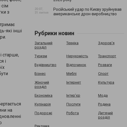
 сім
20:07,
Російський удар по Києву зруйнував
тки з
31 липня
американське дрон-виробництво
 тримає
дь-які інші
Рубрики новин
ри.
Загальний
Техніка
Здоров'я
розділ
і старше,
Туризм
Нерухомість
Транспорт
я і
Будівництво
Відпочинок
Розваги
оїх
бути
Бізнес
Меблі
Спорт
Жіночий
Інтернет
Культура
розділ
Економіка
Інтер'єр
Мода
бертається
Кулінарія
Послуги
Родина
ини на
Подорожі
Робота
Дитячий
ідновленні
розділ
р
Реклама