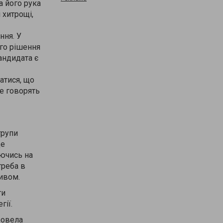
а його рука
 хитрощі,
ння. У
ого рішення
кандидата є
атися, що
ре говорять
групи
це
уючись на
треба в
тивом.
ти
гії.
ровела