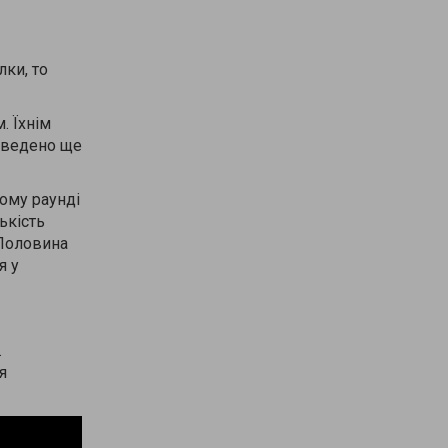
лки, то
. Їхнім
роведено ще
тому раунді
ькість
 Половина
я у
.
я