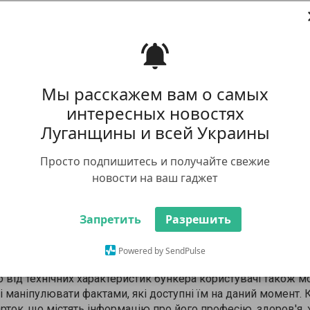
реконати інших у своїй значущості.
я людства збулися: на Землю обрушилася катастрофічна по
ижив, мало, а вільних місць у бункері ще менше, кожен боре
всередині.
Мы расскажем вам о самых
и в бункер самостійно, перед учасниками гри також стоїть
 в бункері найбільш здібним і цінним людям. Цей вибір ви
интересных новостях
вання, що означає, що гравці повинні використовувати дис
Луганщины и всей Украины
 значущості.
Просто подпишитесь и получайте свежие
новости на ваш гаджет
хідно зробити певні приготування". Виберіть одного ведуч
окрема людина. Вони можуть підготувати колоду карт для 
Запретить
Разрешить
 для гри. Рекомендується грати за столом, щоб усі гравці м
іть катастрофу. Випадковим чином виберіть одну з семи ка
Powered by SendPulse
основні риси постапокаліптичного світу і кількість тих, хт
о від технічних характеристик бункера користувачі також 
і маніпулювати фактами, які доступні їм на даний момент.
рток, що містять інформацію про його професію, здоров'я, хо