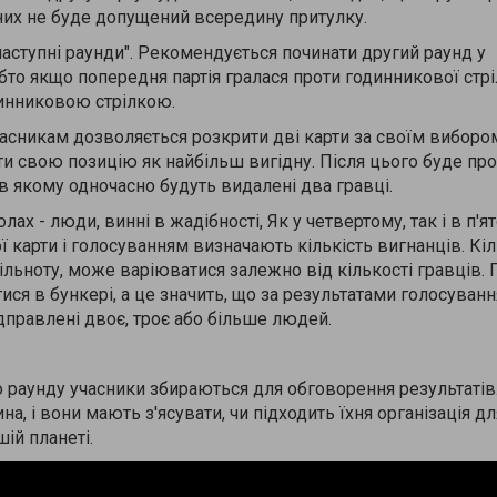
з них не буде допущений всередину притулку.
наступні раунди". Рекомендується починати другий раунд у
то якщо попередня партія гралася проти годинникової стрі
динниковою стрілкою.
часникам дозволяється розкрити дві карти за своїм вибором
ти свою позицію як найбільш вигідну. Після цього буде п
в якому одночасно будуть видалені два гравці.
лах - люди, винні в жадібності, Як у четвертому, так і в п'я
ї карти і голосуванням визначають кількість вигнанців. Кіл
ільноту, може варіюватися залежно від кількості гравців.
ся в бункері, а це значить, що за результатами голосуванн
дправлені двоє, троє або більше людей.
о раунду учасники збираються для обговорення результатів
а, і вони мають з'ясувати, чи підходить їхня організація дл
ій планеті.