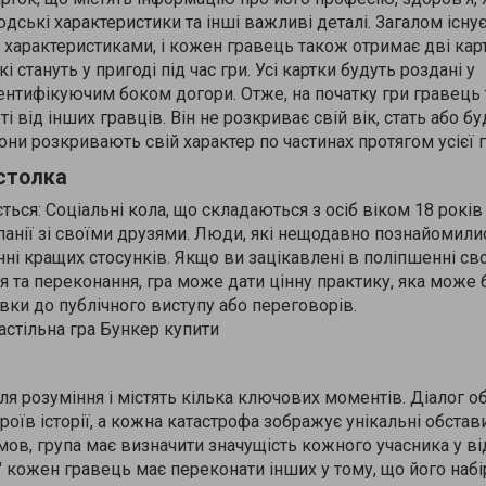
юдські характеристики та інші важливі деталі. Загалом існує
 характеристиками, і кожен гравець також отримає дві кар
 стануть у пригоді під час гри. Усі картки будуть роздані у
нтифікуючим боком догори. Отже, на початку гри гравець
і від інших гравців. Він не розкриває свій вік, стать або бу
вони розкривають свій характер по частинах протягом усієї г
астолка
ться: Соціальні кола, що складаються з осіб віком 18 років 
нії зі своїми друзями. Люди, які нещодавно познайомилис
ні кращих стосунків. Якщо ви зацікавлені в поліпшенні св
я та переконання, гра може дати цінну практику, яка може 
вки до публічного виступу або переговорів.
 для розуміння і містять кілька ключових моментів. Діалог о
роїв історії, а кожна катастрофа зображує унікальні обстав
умов, група має визначити значущість кожного учасника у в
" кожен гравець має переконати інших у тому, що його набі