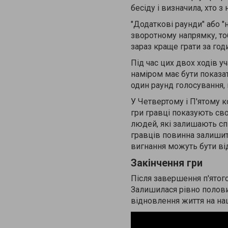
бесіду і визначила, хто 
"Додаткові раунди" або "
зворотному напрямку, тоб
зараз краще грати за го
Під час цих двох ходів у
наміром має бути показа
один раунд голосування, 
У Четвертому і П'ятому ко
гри гравці показують сво
людей, які залишають сп
гравців повинна залишити
вигнання можуть бути ві
Закінчення гри
Після завершення п'ятог
Залишилася рівно половин
відновлення життя на наш