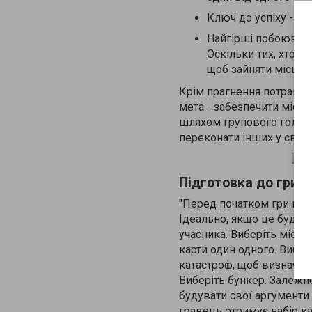
Ключ до успіху - пе
Найгірші побоюванн
Оскільки тих, хто в
щоб зайняти місце 
Крім прагнення потрапит
мета - забезпечити місце
шляхом групового голосу
переконати інших у своїй
Підготовка до гри
"Перед початком гри необ
Ідеально, якщо це буде 
учасника. Виберіть місце
карти один одного. Вибер
катастроф, щоб визначити 
Виберіть бункер. Залежн
будувати свої аргументи 
гравець отримує набір ка