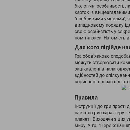
біологічні особливості, л
карток із вищезгаданими
"особливими умовами", які
випадковому порядку іде
свою особистість у секрет
помітні риси. Натомість 
Для кого підійде н
Гра обов'язково сподобає
можуть створювати компа
зацікавлені в налагоджен
здібностей до спілкуванн
корисною під час підгото
Правила
Інструкції до гри прості
навколо рис характеру ге
планеті. Виходячи з цих 
миру. У грі "Переконання