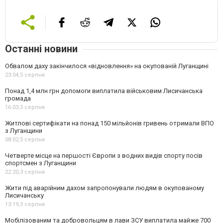
Останні новини
Обвалом даху закінчилося «відновлення» на окупованій Луганщині
23:04,
5 серпня
Понад 1,4 млн грн допомоги виплатила військовим Лисичанська
громада
16:03,
5 серпня
Житлові сертифікати на понад 150 мільйонів гривень отримали ВПО
з Луганщини
08:02,
5 серпня
Четверте місце на першості Європи з водних видів спорту посів
спортсмен з Луганщини
22:20,
3 серпня
Жити під аварійним дахом запропонували людям в окупованому
Лисичанську
13:19,
3 серпня
Мобілізованим та добровольцям в лави ЗСУ виплатила майже 700