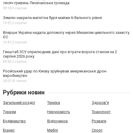
тисяч гривень Лисичанська громада
09:18,
3 серпня
Землю накрила магнітна буря майже 6-бального рівня
19:37,
2 серпня
Вперше Україна надала допомогу через Механізм цивільного захисту
ЄС
14:47,
2 серпня
Генштаб ЗСУ оприлюднив дані про втрати ворога станом на 2
серпня 2026 року
09:00,
2 серпня
Російський удар по Києву зруйнував американське дрон-
виробництво
20:07,
31 липня
Рубрики новин
Загальний розділ
Техніка
Здоров'я
Туризм
Нерухомість
Транспорт
Будівництво
Відпочинок
Розваги
Бізнес
Меблі
Спорт