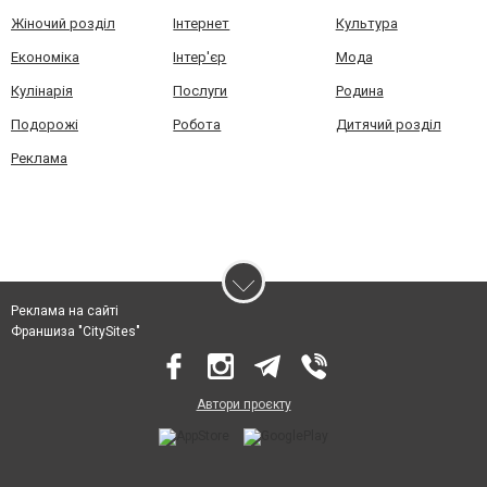
Жіночий розділ
Інтернет
Культура
Економіка
Інтер'єр
Мода
Кулінарія
Послуги
Родина
Подорожі
Робота
Дитячий розділ
Реклама
Реклама на сайті
Франшиза "CitySites"
Автори проєкту